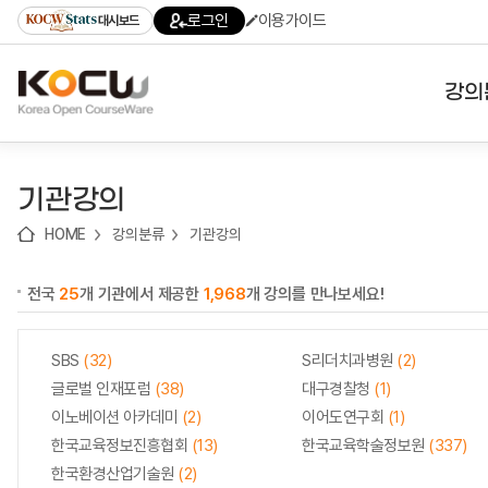
로
로
로
바
로그인
이용가이드
대시보드
가
가
가
로
기
기
기
가
(skip
기
to
강의
content)
대학
기관강의
기관
HOME
강의분류
기관강의
전공
전국
25
개 기관에서 제공한
1,968
개 강의를 만나보세요!
테마
SBS
(32)
S리더치과병원
(2)
글로벌 인재포럼
(38)
대구경찰청
(1)
이노베이션 아카데미
(2)
이어도연구회
(1)
한국교육정보진흥협회
(13)
한국교육학술정보원
(337)
한국환경산업기술원
(2)