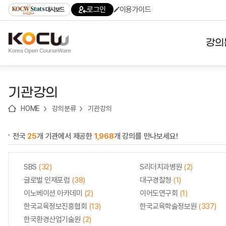
로
로
로
바
로그인
이용가이드
대시보드
가
가
가
로
기
기
기
가
(skip
기
to
강의
content)
대학
기관강의
기관
HOME
강의분류
기관강의
전공
전국
25
개 기관에서 제공한
1,968
개 강의를 만나보세요!
테마
SBS
(32)
S리더치과병원
(2)
글로벌 인재포럼
(38)
대구경찰청
(1)
이노베이션 아카데미
(2)
이어도연구회
(1)
한국교육정보진흥협회
(13)
한국교육학술정보원
(337)
한국환경산업기술원
(2)