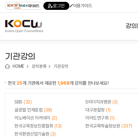
로
로
로
바
로그인
이용가이드
대시보드
가
가
가
로
기
기
기
가
(skip
기
to
강의
content)
대학
기관강의
기관
HOME
강의분류
기관강의
전공
전국
25
개 기관에서 제공한
1,968
개 강의를 만나보세요!
테마
SBS
(32)
S리더치과병원
(2)
글로벌 인재포럼
(38)
대구경찰청
(1)
이노베이션 아카데미
(2)
이어도연구회
(1)
한국교육정보진흥협회
(13)
한국교육학술정보원
(337)
한국환경산업기술원
(2)