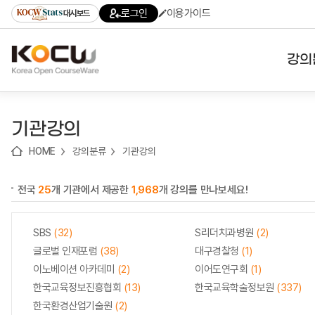
로
로
로
바
로그인
이용가이드
대시보드
가
가
가
로
기
기
기
가
(skip
기
to
강의
content)
대학
기관강의
기관
HOME
강의분류
기관강의
전공
전국
25
개 기관에서 제공한
1,968
개 강의를 만나보세요!
테마
SBS
(32)
S리더치과병원
(2)
글로벌 인재포럼
(38)
대구경찰청
(1)
이노베이션 아카데미
(2)
이어도연구회
(1)
한국교육정보진흥협회
(13)
한국교육학술정보원
(337)
한국환경산업기술원
(2)