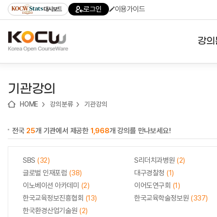
로
로
로
바
로그인
이용가이드
대시보드
가
가
가
로
기
기
기
가
(skip
기
to
강의
content)
대학
기관강의
기관
HOME
강의분류
기관강의
전공
전국
25
개 기관에서 제공한
1,968
개 강의를 만나보세요!
테마
SBS
(32)
S리더치과병원
(2)
글로벌 인재포럼
(38)
대구경찰청
(1)
이노베이션 아카데미
(2)
이어도연구회
(1)
한국교육정보진흥협회
(13)
한국교육학술정보원
(337)
한국환경산업기술원
(2)