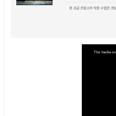
본 초급 프랑스어 작문 수업은 프
This
is
a
The media cou
modal
window.