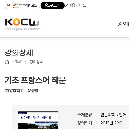
로
로
로
바
로그인
이용가이드
대시보드
가
가
가
로
기
기
기
가
(skip
기
to
강의
content)
대학
강의상세
기관
HOME
강의상세
전공
기초 프랑스어 작문
테마
한양대학교
문규영
주제분류
인문과학 >언어
강의학기
2013년 2학기