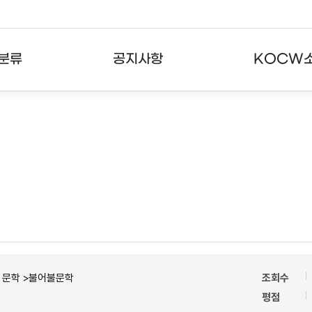
분류
공지사항
KOCW
강의
공지사항
KOCW란
강의
뉴스레터
활용안내
분야
주요통계현황
발자취
강의
서비스도움말
고객센터
ㆍ문학 >불어불문학
조회수
평점