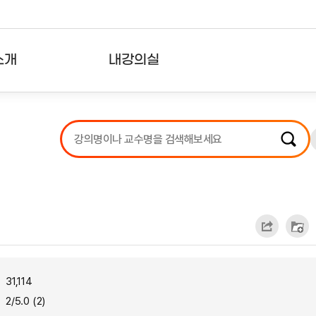
소개
내강의실
?
강의리스트
수강확인증강의
사용자의견
내강의클립
31,114
2/5.0 (2)