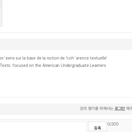
s sur la base de la notion de 'coh´erence textuelle'
: focused on the American Undergraduate Learners
강의 평가를 위해서는
로그인
해주
0
/200