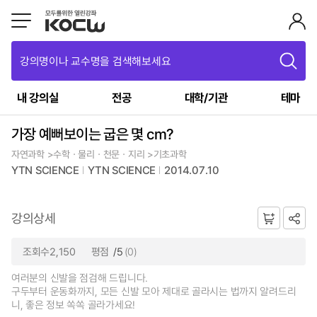
강의명이나 교수명을 검색해보세요
내 강의실
전공
대학/기관
테마
가장 예뻐보이는 굽은 몇 cm?
자연과학 >수학ㆍ물리ㆍ천문ㆍ지리 >기초과학
YTN SCIENCE
YTN SCIENCE
2014.07.10
강의상세
조회수2,150
평점
/5
(0)
여러분의 신발을 점검해 드립니다.
구두부터 운동화까지, 모든 신발 모아 제대로 골라시는 법까지 알려드리
니, 좋은 정보 쏙쏙 골라가세요!