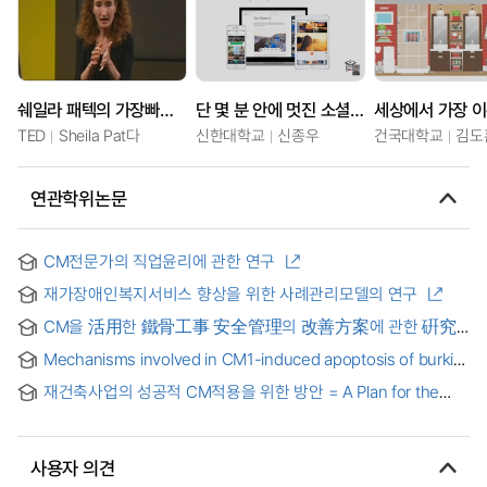
쉐일라 패텍의 가장빠른 동물
단 몇 분 안에 멋진 소셜 그래픽, 웹 페이지 및 비디오 스토리 제작할 수 있는 어도비 스파크(SPARK)
TED
Sheila Pat다
신한대학교
신종우
건국대학교
김도
연관학위논문
CM전문가의 직업윤리에 관한 연구
재가장애인복지서비스 향상을 위한 사례관리모델의 연구
CM을 活用한 鐵骨工事 安全管理의 改善方案에 관한 硏究
= (A)study on the improvement of structural steel safety
Mechanisms involved in CM1-induced apoptosis of burkitt
management work by the construction management
lymphoma cell : CM1으로 유도되는 Burkitt lymphoma
재건축사업의 성공적 CM적용을 위한 방안 = A Plan for the
세포사멸기전
Successful CM Application to the Domestic
Reconstruction Project
사용자 의견