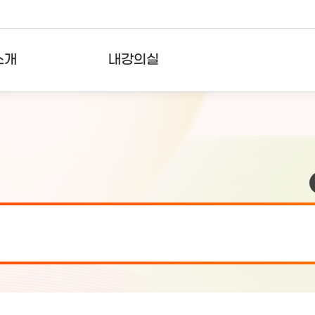
소개
내강의실
?
강의리스트
수강확인증강의
사용자의견
내강의클립
검 안내(7월 24일 19:00 ~ 7월...
2026-07-2
검 안내(7월 21일 19:00 ~ 7...
2026-07-1