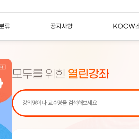
분류
공지사항
KOCW
강의
공지사항
KOCW란
강의
뉴스레터
활용안내
모두를 위한
열린강좌
분야
주요통계현황
발자취
강의
서비스도움말
고객센터
[서비스점검] KOCW 서비스 점
[서비스점검] KOCW 서비스 점