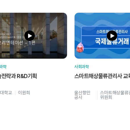
과학
사회과학
술전략과 R&D기획
스마트해상물류관리사 교
대학교
이원희
울산항만
스마트해상물류
공사
위원회