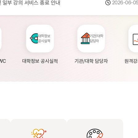
 및 일부 강의 서비스 종료 안내
2026-06-0
점검 안내(4월 24일 19:00 ~ 4월...
2026-04-2
공시 대학의 원격강좌 현황 조사 안내(자주묻...
2026-04-0
대학정보
기관/대학
공시실적
담당자
WC
대학정보 공시실적
기관/대학 담당자
원격강