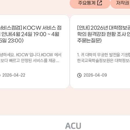
주요통계
저작권
서비스점검] KOCW 서비스 점
[안내] 2026년 대학정보
 안내(4월 24일 19:00 ~ 4월
학의 원격강좌 현황 조사 
5일 23:00)
주묻는질문)
녕하세요. KOCW 입니다.KOCW 에서
1. 귀 대학의 무궁한 발전을 기원
 보다 빠르고 안정된 서비스를 제공하
한국교육학술정보원은 대학정보
 위해 다음과 같이 서비스 점검을 실시
목별 관리기관으로 지정되어 있습
니다.※ 서비스 점검 작업 일시 : 4월
본 조사는 2025. 3. 1~2026. 2.
2026-04-22
2026-04-09
4일(금) 19:00 ~ 4월 25일(토) 23:00
에 운영된 원격강좌(이러닝) 현
로 인해 KOCW 서비스가 점검시간 동
하여, '2026 대학정보공시 대학
 일시중지될 예정이오니, 이 점 양해하
강좌(12-바)'에 데이터를 연계할
 주시기 바랍니다.저희 KOCW 에서는
니다.가. 대학정보공시 대상 대
용자 여러분께 보다 좋은 서비스를 제
4년제 대학, 전문대학, 대학원대
하기 위해 노력하겠습니다.감사합니다.
격강좌(이러닝) 관련 부서(교무처
학습개발센터, 이러닝지원센터 등
송통신대학교 및 사이버대학 제외
인시 캠퍼스인 경우 해당 캠퍼스