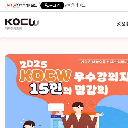
로그인
이용가이드
대시보드
강의
대학
기관
전공
테마