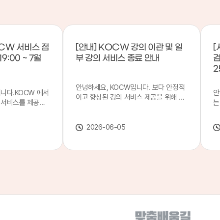
CW 서비스 점
[안내] KOCW 강의 이관 및 일
[
9:00 ~ 7월
부 강의 서비스 종료 안내
검
2
안녕하세요, KOCW입니다. 보다 안정적
입니다.KOCW 에서
안
이고 향상된 강의 서비스 제공을 위해 강
 서비스를 제공하
는
의 이관 작업을 진행하게 되었습니다. 이
서비스 점검을 실시
기
에 따라 일부 강의는2026년 6월 중 서비
업 일시 : 7월 21
합
스가 종료될 예정이오니, 이용에 참고하
2026-06-05
22일(수) 08:00이
2
여 주시기 바랍니다. 강의 이관 일정 안내
스가 점검 시간 동안
이
단계 기간 주요 작업 1단계 6월 1~2주 이
 있으니, 이 점 양
안
관 준비 2단계 6월 3~4주 1차 이관 작업
.저희 KOCW 에
여
3단계 7월 1~2주 2차 이관 작업 완료 및
보다 좋은 서비스
이
시스템 안정화 ※ 이관 작업 진행 상황에
력하겠습니다.감사합
공
따라 일정은 변경될 수 있습니다. 서비스
종료 강의 안내 이관 작업으로 인해 일부
강의는 2026년 6월 15일 서비스 종료되
었습니다. 서비스 종료 강의 목록은 아래