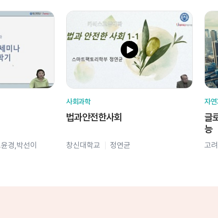
사회과학
자연
법과안전한사회
글로
능
오윤경,박선이
창신대학교
정연균
고려