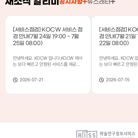
새소식 알리미
공지사항
뉴스레터
[서비스점검] KOCW 서비스 점
[서비스점검] KO
검 안내(7월 24일 19:00 ~ 7월
검 안내(7월 21일 1
25일 08:00)
22일 08:00)
안녕하세요. KOCW 입니다.KOCW 에서
안녕하세요. KOCW 
는 보다 빠르고 안정된 서비스를 제공하
는 보다 빠르고 안정된
기 위해 다음과 같이 서비스 점검을 실시
기 위해 다음과 같이 
합니다.※ 서비스 점검 작업 일시 : 7월
합니다.※ 서비스 점검 작
2026-07-21
2026-07-15
24일(금) 19:00 ~ 7월 25일(토) 08:00
일(화) 19:00 ~ 7월 
이로 인해 KOCW 서비스가 점검 시간 동
로 인해 KOCW 서비
안 서비스가 일시 중지될 수 있으니, 이
서비스가일시 중지될 수
점 양해하여 주시기 바랍니다.저희
해하여 주시기 바랍니다
KOCW 에서는 이용자 여러분께 보다 좋
서는 이용자 여러분께 
은 서비스를 제공하기 위해 노력하겠습니
를 제공하기 위해 노
다.감사합니다.
니다.