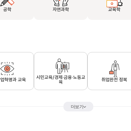
공학
자연과학
교육학
시민교육/경제·금융·노동교
업혁명과 교육
취업완전 정복
육
더보기
어&해외특강
K-MOOC 강의