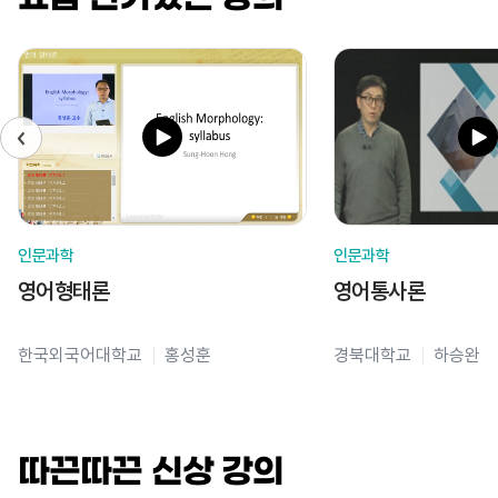
인문과학
인문과학
영어형태론
영어통사론
한국외국어대학교
홍성훈
경북대학교
하승완
따끈따끈 신상 강의