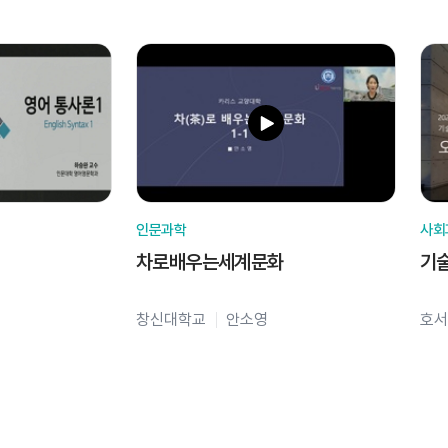
인문과학
사회
차로배우는세계문화
기
창신대학교
안소영
호서