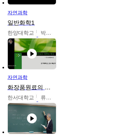
자연과학
일반화학1
한양대학교
박경호
자연과학
화장품원료의 종류와 특성
한서대학교
류은주