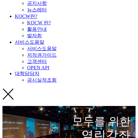
공지사항
뉴스레터
KOCW란?
KOCW 란?
활용안내
발자취
서비스도움말
서비스도움말
저작권가이드
고객센터
OPEN API
대학담당자
공시실적조회
모두를 위한
열린강좌