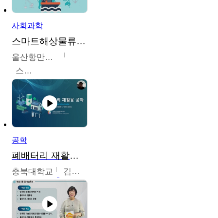
사회과학
스마트해상물류관리사 교육과정2
울산항만공사
스마트해상물류관리사 교육위원회
공학
폐배터리 재활용 공학
충북대학교
김영재,최진섭,한성수,한요셉,윤문수,박유세,강동우,박민준,이동주,조채용