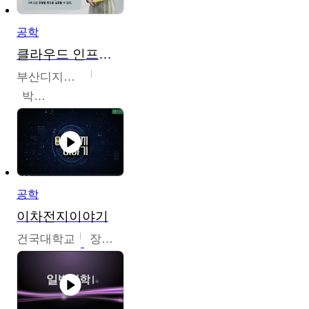
공학
클라우드 인프라 구축 및 활용
부산디지털대학교
박수현
공학
이차전지이야기
건국대학교
장호현