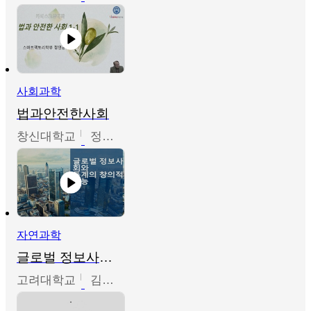
사회과학
법과안전한사회
창신대학교
정연균
자연과학
글로벌 정보사회와 통계의 창의적 기능
고려대학교
김희영