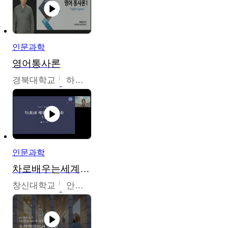
인문과학
영어통사론
경북대학교
하승완
인문과학
차로배우는세계문화
창신대학교
안소영