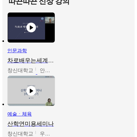
따끈따끈 신상 강의
인문과학
차로배우는세계문화
창신대학교
안소영
예술ㆍ체육
산학연미용세미나
창신대학교
우미옥,오윤경,박선이