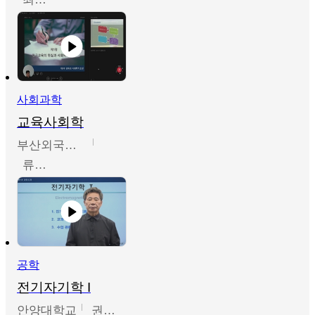
사회과학
교육사회학
부산외국어대학교
류영철
공학
전기자기학 I
안양대학교
권원현