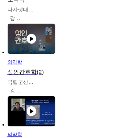
나사렛대학교
강지언
의약학
성인간호학(2)
국립군산대학교
강경아
의약학