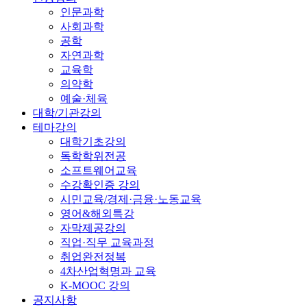
인문과학
사회과학
공학
자연과학
교육학
의약학
예술·체육
대학/기관강의
테마강의
대학기초강의
독학학위전공
소프트웨어교육
수강확인증 강의
시민교육/경제·금융·노동교육
영어&해외특강
자막제공강의
직업·직무 교육과정
취업완전정복
4차산업혁명과 교육
K-MOOC 강의
공지사항