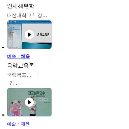
인체해부학
대전대학교
강지혁
예술ㆍ체육
음악교육론
국립목포대학교
김신영
예술ㆍ체육