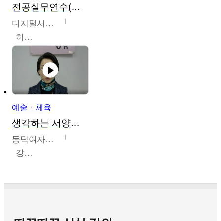
전공실무연수(헤어,메이크업,피부,네일)
디지털서울문화예술대학교
허정록
예술ㆍ체육
생각하는 서양미술의 이해
동덕여자대학교
강수미