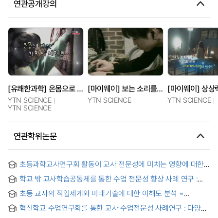
연관공개강의
[유쾌한과학] 온몸으로 배우는 과학의 세계로
[마이웨이] 보는 소리를 만든다! 폴리아티스트의 세계
YTN SCIENCE
YTN SCIENCE
YTN SCIENCE
YTN SCIENCE
연관학위논문
초등과학교사연구회 활동이 교사 전문성에 미치는 영향에 대한
교사의 인식 = A Study on Teachers' Perception to the
학교 밖 교사학습공동체를 통한 수업 전문성 향상 사례 연구 :
Influence of the Elementary School Science Teachers'
신나는 과학 수업 연구회를 중심으로
Study Group to Teachers' Professionalism
초등 교사의 직업세계와 미래기술에 대한 이해도 분석 =
Analysis of Elementary School Teachers' Understanding of
혁신학교 수업연구회를 통한 교사 수업전문성 사례연구 : 다양한
the World of Work and Future Technology
교과 교사들이 함께 하는 수업연구회 탐색 = Case Study on