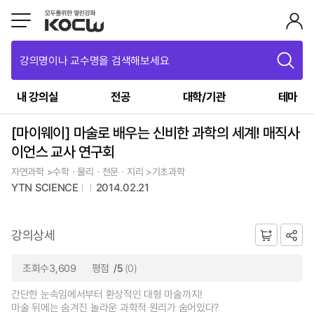
강의명이나 교수명을 검색해보세요
내 강의실
전공
대학/기관
테마
[마이웨이] 마술로 배우는 신비한 과학의 세계! 매직사
이언스 교사 연구회
자연과학 >수학ㆍ물리ㆍ천문ㆍ지리 >기초과학
YTN SCIENCE
2014.02.21
강의상세
조회수3,609
평점
/5
(0)
간단한 눈속임에서부터 환상적인 대형 마술까지!
마술 뒤에는 숨겨진 놀라운 과학적 원리가 숨어있다?