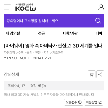
강의명이나 교수명을 검색해보세요
내 강의실
전공
대학/기관
테마
[마이웨이] 영화 속 아바타가 현실로! 3D 세계를 열다
자연과학 >수학ㆍ물리ㆍ천문ㆍ지리 >기초과학
YTN SCIENCE
2014.02.21
강의상세
조회수4,117
평점
/5
(0)
국내 최고 3D 기술 개발의 선두주자들을 마이웨이에서 만나봅니다
오류접수
이용방법