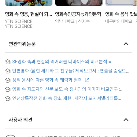
영화 속 영웅, 현실이 되다!
영화속인공지능과인문학
영화 속 음식 맛
YTN SCIENCE
영남대학교
신지숙
대구한의대학교
YTN SCIENCE
연관학위논문
SF영화 속과 현실의 웨어러블 디바이스의 비교분석 =
Comparative analysis of wearable devices between SF
단편영화 〈닫힌 세계와 그 친구들〉 제작보고서 : 연출을 중심으로
movie and reality
성적 응시에 따른 영화 속 쾌락과 권력
영화 속 지도자와 신문 보도 속 정치인의 이미지 비교연구 :
조선의 광해군과 영조, 대선후보 이재명과 윤석열을 중심으로 =
인천상륙작전 영화 속 장소 재현 : 제작자 포지셔낼리티를
A Comparative Study on the Image of Leaders in Movies
중심으로
and Politicians in Newspaper Reports: Focusing on King
Gwanghaegun and King Yeongjo of the Joseon Dynasty,
Presidential candidate Lee Jae-myung, and Yoon Suk-
사용자 의견
yeol.