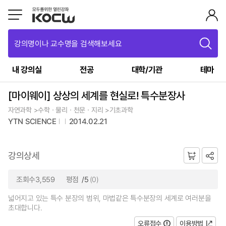
강의명이나 교수명을 검색해보세요
내 강의실
전공
대학/기관
테마
[마이웨이] 상상의 세계를 현실로! 특수분장사
자연과학 >수학ㆍ물리ㆍ천문ㆍ지리 >기초과학
YTN SCIENCE
2014.02.21
강의상세
조회수3,559
평점
/5
(0)
넓어지고 있는 특수 분장의 범위, 마법같은 특수분장의 세계로 여러분을
초대합니다.
오류접수
이용방법