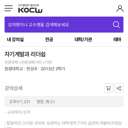
강의명이나 교수명을 검색해보세요
내 강의실
전공
대학/기관
테마
자기계발과 리더쉽
인문과학 >인문과학기타 >기타
원광대학교
한성국
2013년 2학기
강의상세
조회수7,231
평점
/5
(0)
- 교과목의 성격
: 잘알려진 스티븐 코비의 성공하는 대학생의 7가지 습관의 퍼블릭과정입