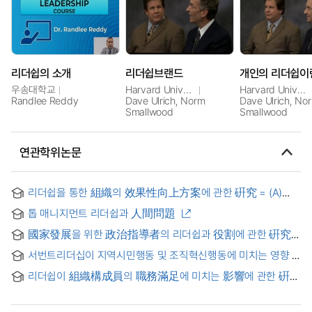
리더쉽의 소개
리더쉽브랜드
우송대학교
Harvard University
Harvard University
Randlee Reddy
Dave Ulrich, Norm
Dave Ulrich, No
Smallwood
Smallwood
연관학위논문
리더쉽을 통한 組織의 效果性向上方案에 관한 硏究 = (A)
study on the functional relations between the
톱 매니지먼트 리더쉽과 人間問題
organizational effectiveness and leadership
國家發展을 위한 政治指導者의 리더쉽과 役割에 관한 硏究 :
基礎自治團體長을 中心으로 = (A) study on political
서번트리더십이 지역시민행동 및 조직혁신행동에 미치는 영향 :
leaders' leadership and roles for national development :
조직신뢰의 매개 효과를 중심으로 = The Influence of the
focused on self-governed unit local administrators
리더쉽이 組織構成員의 職務滿足에 미치는 影響에 관한 硏究
Servant Leadership on the Community Citizenship
: 一般企業과 消防組織의 比較를 中心으로
Behavior and Organizational Innovative Behavior:Focus on
the Meditator of the Organizational Trust