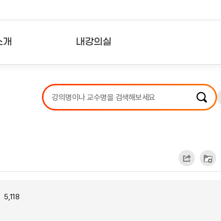
소개
내강의실
?
강의리스트
수강확인증강의
사용자의견
내강의클립
5,118