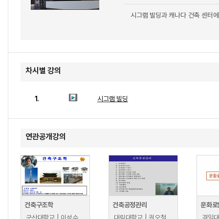
시그램 빌딩과 캐나다 건축 센터에
차시별 강의
1.
시그램 빌딩
연관공개강의
건축구조학
건축공정관리
문화로
군산대학교 | 이성수
대림대학교 | 권오철
경일대