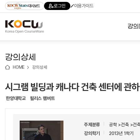
로
로
로
바
로그인
이용가이드
대시보드
가
가
가
로
기
기
기
가
(skip
기
to
강의
content)
대학
강의상세
기관
HOME
강의상세
전공
시그램 빌딩과 캐나다 건축 센터에 관
테마
한양대학교
필리스 램버트
주제분류
공학 >건축 >건
강의학기
2013년 1학기