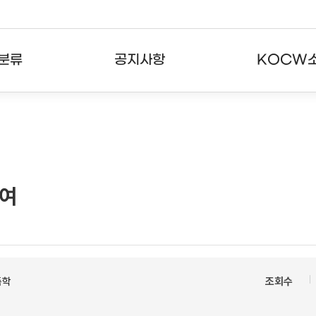
분류
공지사항
KOCW
강의
공지사항
KOCW란
강의
뉴스레터
활용안내
분야
주요통계현황
발자취
하여
강의
서비스도움말
고객센터
축학
조회수