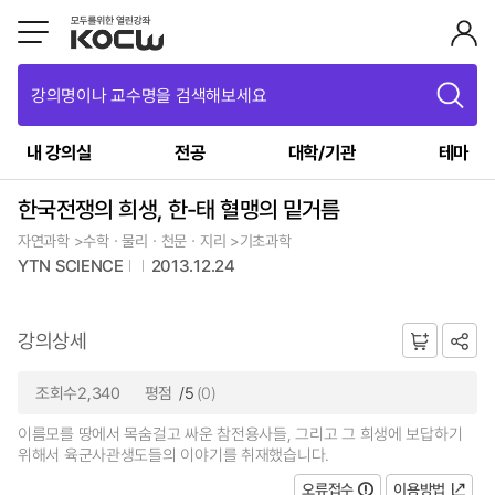
강의명이나 교수명을 검색해보세요
내 강의실
전공
대학/기관
테마
한국전쟁의 희생, 한-태 혈맹의 밑거름
자연과학 >수학ㆍ물리ㆍ천문ㆍ지리 >기초과학
YTN SCIENCE
2013.12.24
강의상세
조회수2,340
평점
/5
(0)
이름모를 땅에서 목숨걸고 싸운 참전용사들, 그리고 그 희생에 보답하기
위해서 육군사관생도들의 이야기를 취재했습니다.
오류접수
이용방법