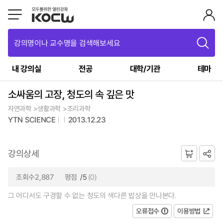
강의명이나 교수명을 검색해보세요
내 강의실
전공
대학/기관
테마
소싸움의 고장, 청도의 속 깊은 맛
자연과학 >생활과학 >조리과학
YTN SCIENCE
2013.12.23
강의상세
조회수2,887
평점
/5
(0)
그 어디서도 구경할 수 없는 청도의 색다른 밥상을 만나본다.
오류접수
이용방법