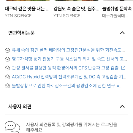
대구의 깊은 맛을 내는 국물 요리
강원도 속 숨은 맛, 원주의 생명밥상
YTN SCIENCE
YTN SCIENCE
대구가톨릭대학교
연관학위논문
유체 속에 잠긴 롤러 베어링의 고장진단분석을 위한 회전속도
측정 장치 개발
영구자석형 동기 전동기 구동 시스템의 위치 및 속도 센서의 고장
감지 = Fault Detection of Position and Speed Sensor for
관성 센서를 활용한 동적 환경에서의 GPS 반송파 고장 검출
Permanent Magnet Synchronous Motor Drive System
AC/DC Hybrid 전력망의 전력조류계산 및 DC 측 고장검출 기법
= Power Flow Calculation and DC Side Fault Detection
돌발상황으로 인한 차로감소구간의 용량감소에 관한 연구 =
Technique of AC/DC Hybrid Power Network
Capacity drop on lane drop areas due to incidents
사용자 의견
사용자 의견등록 및 강의평가를 위해서는 로그인을
해주세요.