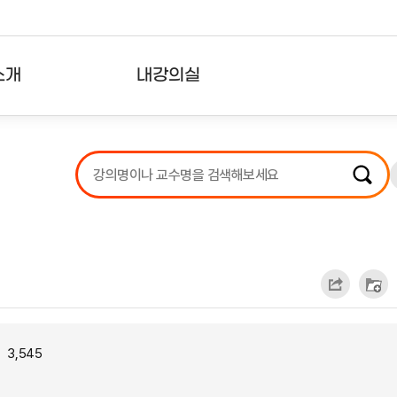
소개
내강의실
?
강의리스트
수강확인증강의
사용자의견
내강의클립
3,545