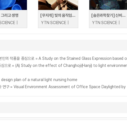
 그리고 생명
[무지개] 빛의 움직임, 편광을 이해하라
[숨은과학찾기] 신비로운 빛의 세계
SCIENCE |
YTN SCIENCE |
YTN SCIENCE |
으로 = A Study on the Stained Glass Expression based on Natu
tudy on the effect of Changhoji(Hanji) to light environment o
 plan of a natural light nursing home
ual Environment Assessment of Office Space Daylighted by Tr