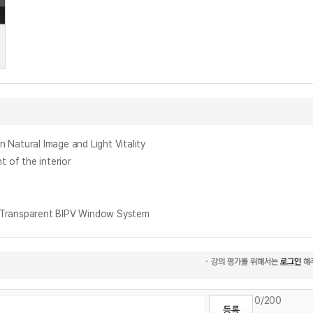
ral Image and Light Vitality
f the interior
ansparent BIPV Window System
0
/200