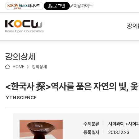
로
로
로
바
로그인
이용가이드
대시보드
가
가
가
로
기
기
기
가
(skip
기
to
강의
content)
대학
강의상세
기관
HOME
강의상세
전공
<한국사 探>역사를 품은 자연의 빛, 
테마
YTN SCIENCE
주제분류
사회과학 >사회
등록일자
2013.12.23