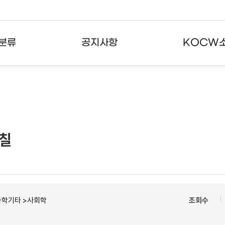
분류
공지사항
KOCW
강의
공지사항
KOCW란
강의
뉴스레터
활용안내
분야
주요통계현황
발자취
옻칠
강의
서비스도움말
고객센터
과학기타 >사회학
조회수