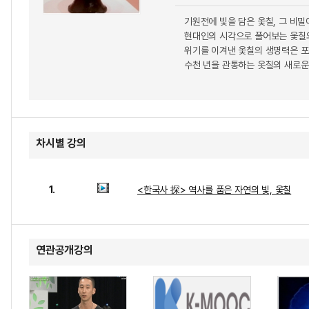
기원전에 빛을 담은 옻칠, 그 비밀
현대인의 시각으로 풀어보는 옻칠
위기를 이겨낸 옻칠의 생명력은 포
수천 년을 관통하는 옷칠의 새로운
차시별 강의
1.
<한국사 探> 역사를 품은 자연의 빛, 옻칠
연관공개강의