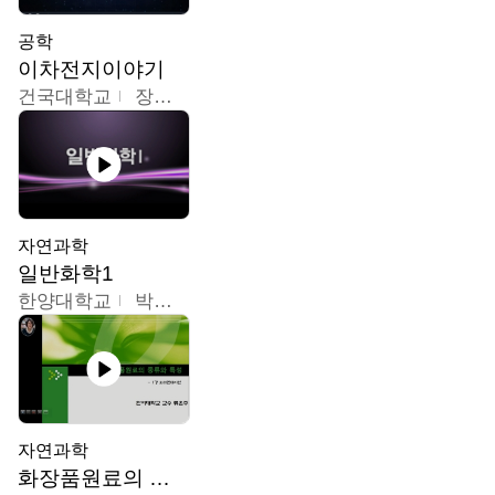
공학
이차전지이야기
건국대학교
장호현
자연과학
일반화학1
한양대학교
박경호
자연과학
화장품원료의 종류와 특성