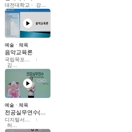
대전대학교
강지혁
예술ㆍ체육
음악교육론
국립목포대학교
김신영
예술ㆍ체육
전공실무연수(헤어,메이크업,피부,네일)
디지털서울문화예술대학교
허정록