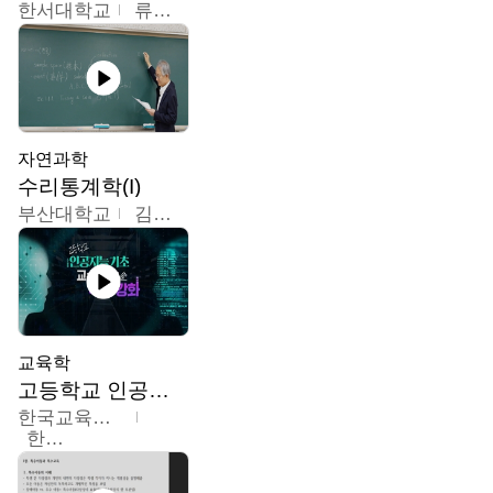
한서대학교
류은주
자연과학
수리통계학(I)
부산대학교
김충락
교육학
고등학교 인공지능 기초 교수ㆍ학습 역량 강화
한국교육학술정보원
한국교육학술정보원