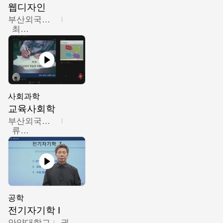
웹디자인
부산외국어대학교
최진오
사회과학
교육사회학
부산외국어대학교
류영철
공학
전기자기학 I
안양대학교
권원현