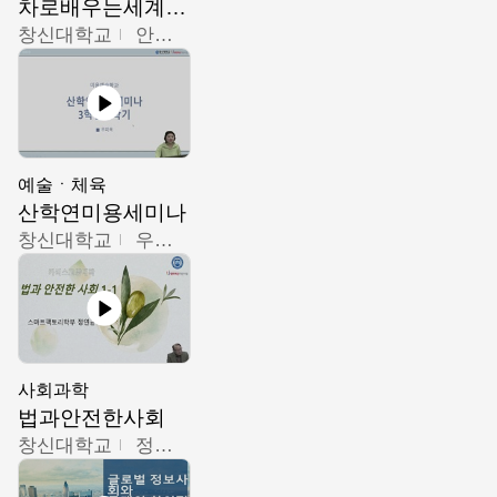
차로배우는세계문화
창신대학교
안소영
예술ㆍ체육
산학연미용세미나
창신대학교
우미옥,오윤경,박선이
사회과학
법과안전한사회
창신대학교
정연균