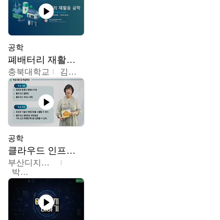
공학
폐배터리 재활용 공학
충북대학교
김영재,최진섭,한성수,한요셉,윤문수,박유세,강동우,박민준,이동주,조채용
공학
클라우드 인프라 구축 및 활용
부산디지털대학교
박수현