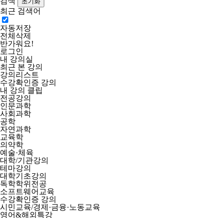
검색
최근 검색어
자동저장
전체삭제
반가워요!
로그인
내 강의실
최근 본 강의
강의리스트
수강확인증 강의
내 강의 클립
전공강의
인문과학
사회과학
공학
자연과학
교육학
의약학
예술·체육
대학/기관강의
테마강의
대학기초강의
독학학위전공
소프트웨어교육
수강확인증 강의
시민교육/경제·금융·노동교육
영어&해외특강