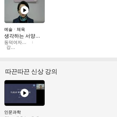
예술ㆍ체육
생각하는 서양미술의 이해
동덕여자대학교
강수미
따끈따끈 신상 강의
인문과학