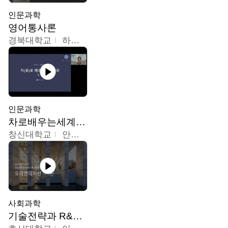
인문과학
영어통사론
경북대학교
하승완
인문과학
차로배우는세계문화
창신대학교
안소영
사회과학
기술전략과 R&D기획