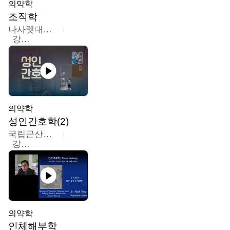
의약학
조직학
나사렛대학교
강지언
의약학
성인간호학(2)
국립군산대학교
강경아
의약학
인체해부학