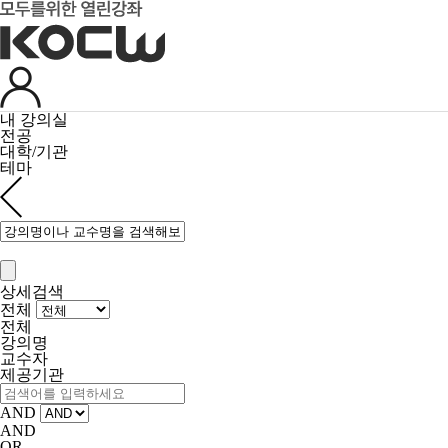
내 강의실
전공
대학/기관
테마
상세검색
전체
전체
강의명
교수자
제공기관
AND
AND
OR