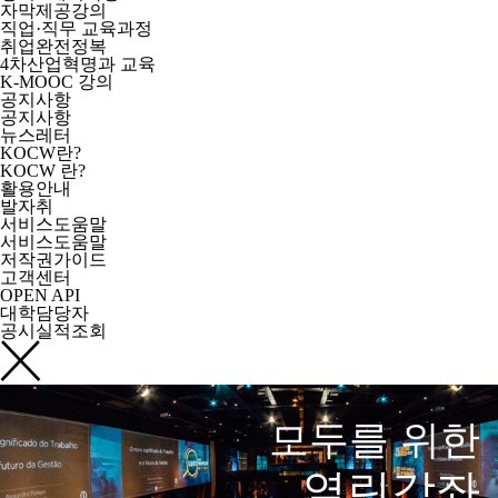
자막제공강의
직업·직무 교육과정
취업완전정복
4차산업혁명과 교육
K-MOOC 강의
공지사항
공지사항
뉴스레터
KOCW란?
KOCW 란?
활용안내
발자취
서비스도움말
서비스도움말
저작권가이드
고객센터
OPEN API
대학담당자
공시실적조회
모두를 위한
열린강좌