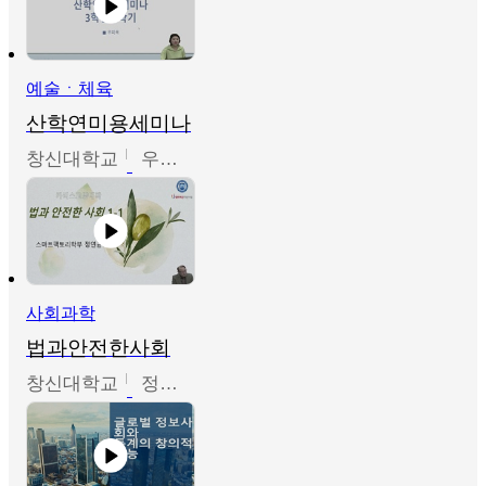
예술ㆍ체육
산학연미용세미나
창신대학교
우미옥,오윤경,박선이
사회과학
법과안전한사회
창신대학교
정연균