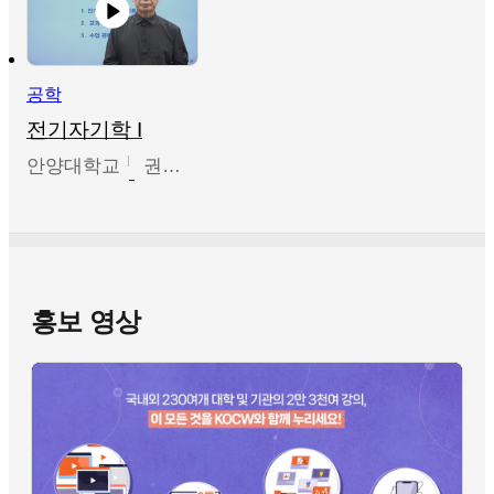
공학
전기자기학 I
안양대학교
권원현
홍보 영상