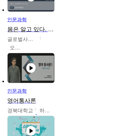
인문과학
몸은 알고 있다. 트라우마의 흔적
글로벌사이버대학교
오주원
인문과학
영어통사론
경북대학교
하승완