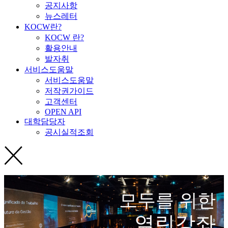
공지사항
뉴스레터
KOCW란?
KOCW 란?
활용안내
발자취
서비스도움말
서비스도움말
저작권가이드
고객센터
OPEN API
대학담당자
공시실적조회
모두를 위한
열린강좌