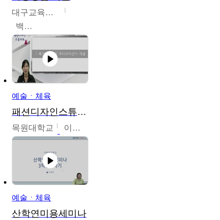
대구교육대학교
백중열
예술ㆍ체육
패션디자인스튜디오
목원대학교
이건희
예술ㆍ체육
산학연미용세미나