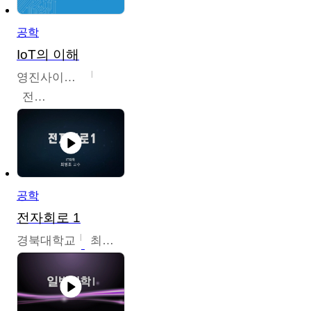
공학
IoT의 이해
영진사이버대학교
전병현
공학
전자회로 1
경북대학교
최병조