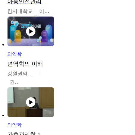
아동안전관리
한서대학교
이태연
의약학
면역학의 이해
강원권역센터
권보인
의약학
간호관리학 1