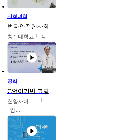
사회과학
법과안전한사회
창신대학교
정연균
공학
C언어기반 코딩교육
한양사이버대학교
임동균