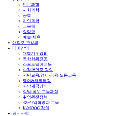
인문과학
사회과학
공학
자연과학
교육학
의약학
예술·체육
대학/기관강의
테마강의
대학기초강의
독학학위전공
소프트웨어교육
수강확인증 강의
시민교육/경제·금융·노동교육
영어&해외특강
자막제공강의
직업·직무 교육과정
취업완전정복
4차산업혁명과 교육
K-MOOC 강의
공지사항