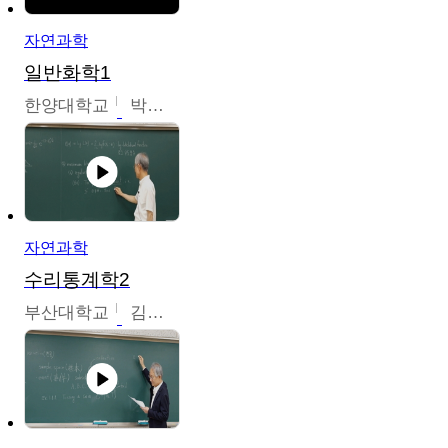
자연과학
일반화학1
한양대학교
박경호
자연과학
수리통계학2
부산대학교
김충락