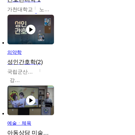
가천대학교
노원정
의약학
성인간호학(2)
국립군산대학교
강경아
예술ㆍ체육
아동상담 미술치료