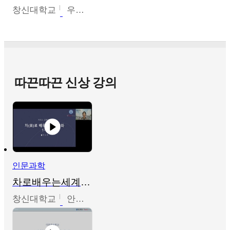
창신대학교
우미옥,오윤경,박선이
따끈따끈 신상 강의
인문과학
차로배우는세계문화
창신대학교
안소영