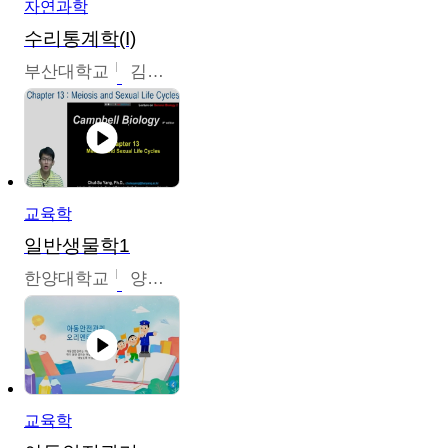
자연과학
수리통계학(I)
부산대학교
김충락
교육학
일반생물학1
한양대학교
양철수
교육학