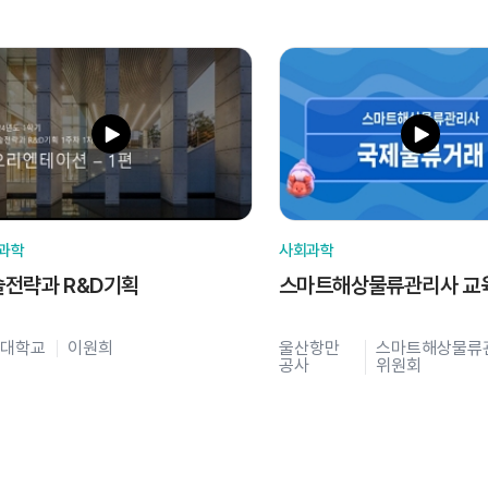
과학
사회과학
술전략과 R&D기획
스마트해상물류관리사 교
대학교
이원희
울산항만
스마트해상물류
공사
위원회