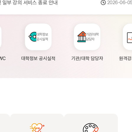
 및 일부 강의 서비스 종료 안내
2026-06-0
점검 안내(4월 24일 19:00 ~ 4월...
2026-04-2
공시 대학의 원격강좌 현황 조사 안내(자주묻...
2026-04-0
대학정보
기관/대학
공시실적
담당자
WC
대학정보 공시실적
기관/대학 담당자
원격강