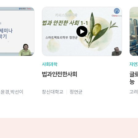
사회과학
자연
법과안전한사회
글로
능
오윤경,박선이
창신대학교
정연균
고려