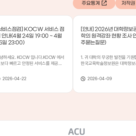
주요통계
저작권
서비스점검] KOCW 서비스 점
[안내] 2026년 대학정보
 안내(4월 24일 19:00 ~ 4월
학의 원격강좌 현황 조사 
5일 23:00)
주묻는질문)
녕하세요. KOCW 입니다.KOCW 에서
1. 귀 대학의 무궁한 발전을 기원
 보다 빠르고 안정된 서비스를 제공하
한국교육학술정보원은 대학정보
 위해 다음과 같이 서비스 점검을 실시
목별 관리기관으로 지정되어 있습
니다.※ 서비스 점검 작업 일시 : 4월
본 조사는 2025. 3. 1~2026. 2.
2026-04-22
2026-04-09
4일(금) 19:00 ~ 4월 25일(토) 23:00
에 운영된 원격강좌(이러닝) 현
로 인해 KOCW 서비스가 점검시간 동
하여, '2026 대학정보공시 대학
 일시중지될 예정이오니, 이 점 양해하
강좌(12-바)'에 데이터를 연계할
 주시기 바랍니다.저희 KOCW 에서는
니다.가. 대학정보공시 대상 대
용자 여러분께 보다 좋은 서비스를 제
4년제 대학, 전문대학, 대학원대
하기 위해 노력하겠습니다.감사합니다.
격강좌(이러닝) 관련 부서(교무처
학습개발센터, 이러닝지원센터 등
송통신대학교 및 사이버대학 제외
인시 캠퍼스인 경우 해당 캠퍼스