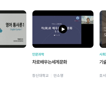
인문과학
사회
차로배우는세계문화
기
창신대학교
안소영
호서