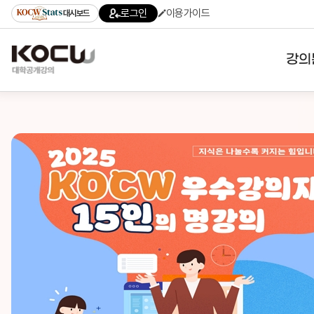
로그인
이용가이드
대시보드
강의
대학
기관
전공
테마