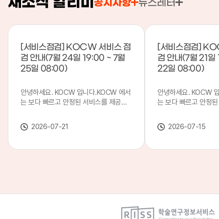
새소식 알리미
공지사항
뉴스레터
[서비스점검] KOCW 서비스 점
[서비스점검] KO
검 안내(7월 24일 19:00 ~ 7월
검 안내(7월 21일 1
25일 08:00)
22일 08:00)
안녕하세요. KOCW 입니다.KOCW 에서
안녕하세요. KOCW 
는 보다 빠르고 안정된 서비스를 제공하
는 보다 빠르고 안정된
기 위해 다음과 같이 서비스 점검을 실시
기 위해 다음과 같이 
합니다.※ 서비스 점검 작업 일시 : 7월
합니다.※ 서비스 점검 작
2026-07-21
2026-07-15
24일(금) 19:00 ~ 7월 25일(토) 08:00
일(화) 19:00 ~ 7월 
이로 인해 KOCW 서비스가 점검 시간 동
로 인해 KOCW 서비
안 서비스가 일시 중지될 수 있으니, 이
서비스가일시 중지될 수
점 양해하여 주시기 바랍니다.저희
해하여 주시기 바랍니다
KOCW 에서는 이용자 여러분께 보다 좋
서는 이용자 여러분께 
은 서비스를 제공하기 위해 노력하겠습니
를 제공하기 위해 노
다.감사합니다.
니다.