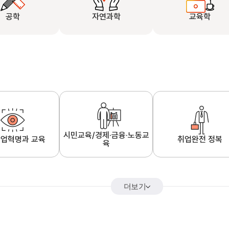
공학
자연과학
교육학
시민교육/경제·금융·노동교
업혁명과 교육
취업완전 정복
육
더보기
어&해외특강
K-MOOC 강의