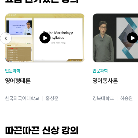
인문과학
인문과학
영어형태론
영어통사론
한국외국어대학교
홍성훈
경북대학교
하승완
따끈따끈 신상 강의