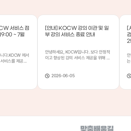
CW 서비스 점
[안내] KOCW 강의 이관 및 일
[
9:00 ~ 7월
부 강의 서비스 종료 안내
검
2
안녕하세요, KOCW입니다. 보다 안정적
입니다.KOCW 에서
안
이고 향상된 강의 서비스 제공을 위해 강
 서비스를 제공하
는
의 이관 작업을 진행하게 되었습니다. 이
서비스 점검을 실시
기
에 따라 일부 강의는2026년 6월 중 서비
업 일시 : 7월 21
합
스가 종료될 예정이오니, 이용에 참고하
2026-06-05
22일(수) 08:00이
2
여 주시기 바랍니다. 강의 이관 일정 안내
스가 점검 시간 동안
이
단계 기간 주요 작업 1단계 6월 1~2주 이
 있으니, 이 점 양
안
관 준비 2단계 6월 3~4주 1차 이관 작업
.저희 KOCW 에
여
3단계 7월 1~2주 2차 이관 작업 완료 및
보다 좋은 서비스
이
시스템 안정화 ※ 이관 작업 진행 상황에
력하겠습니다.감사합
공
따라 일정은 변경될 수 있습니다. 서비스
종료 강의 안내 이관 작업으로 인해 일부
강의는 2026년 6월 15일 서비스 종료되
었습니다. 서비스 종료 강의 목록은 아래