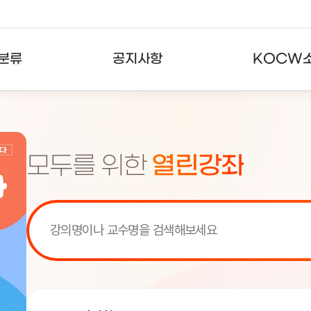
분류
공지사항
KOCW
강의
공지사항
KOCW란
강의
뉴스레터
활용안내
모두를 위한
열린강좌
분야
주요통계현황
발자취
강의
서비스도움말
고객센터
[서비스점검] KOCW 서비스 점
[서비스점검] KOCW 서비스 점