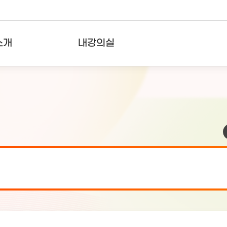
소개
내강의실
?
강의리스트
수강확인증강의
사용자의견
내강의클립
검 안내(7월 24일 19:00 ~ 7월...
2026-07-2
검 안내(7월 21일 19:00 ~ 7...
2026-07-1