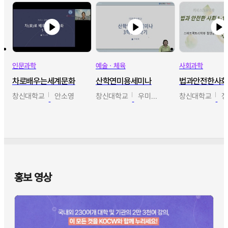
인문과학
예술ㆍ체육
사회과학
차로배우는세계문화
산학연미용세미나
법과안전한사
창신대학교
안소영
창신대학교
우미옥,오윤경,박선이
창신대학교
홍보 영상