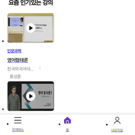
요즘 인기있는 강의
인문과학
영어형태론
한국외국어대학교
홍성훈
인문과학
영어통사론
전체메뉴
홈
내강의실