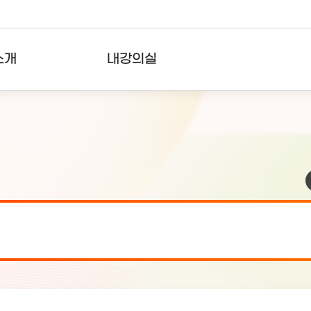
소개
내강의실
?
강의리스트
수강확인증강의
사용자의견
내강의클립
검 안내(7월 24일 19:00 ~ 7월...
2026-07-2
검 안내(7월 21일 19:00 ~ 7...
2026-07-1