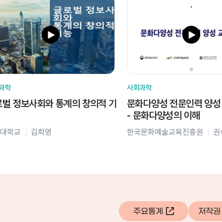
과학
사회과학
벌 정보사회와 통계의 창의적 기
문화다양성 전문인력 양성
- 문화다양성의 이해
대학교
김희영
한국문화예술교육진흥원
권
주요통계
저작권