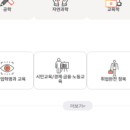
공학
자연과학
교육학
시민교육/경제·금융·노동교
업혁명과 교육
취업완전 정복
육
더보기
어&해외특강
K-MOOC 강의