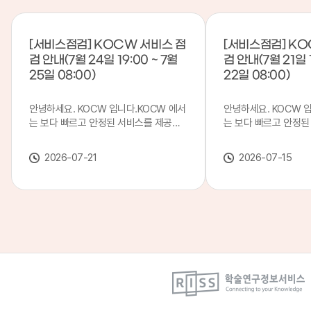
[서비스점검] KOCW 서비스 점
[서비스점검] KO
검 안내(7월 24일 19:00 ~ 7월
검 안내(7월 21일 1
25일 08:00)
22일 08:00)
안녕하세요. KOCW 입니다.KOCW 에서
안녕하세요. KOCW 
는 보다 빠르고 안정된 서비스를 제공하
는 보다 빠르고 안정된
기 위해 다음과 같이 서비스 점검을 실시
기 위해 다음과 같이 
합니다.※ 서비스 점검 작업 일시 : 7월
합니다.※ 서비스 점검 작
2026-07-21
2026-07-15
24일(금) 19:00 ~ 7월 25일(토) 08:00
일(화) 19:00 ~ 7월 
이로 인해 KOCW 서비스가 점검 시간 동
로 인해 KOCW 서비
안 서비스가 일시 중지될 수 있으니, 이
서비스가일시 중지될 수
점 양해하여 주시기 바랍니다.저희
해하여 주시기 바랍니다
KOCW 에서는 이용자 여러분께 보다 좋
서는 이용자 여러분께 
은 서비스를 제공하기 위해 노력하겠습니
를 제공하기 위해 노
다.감사합니다.
니다.