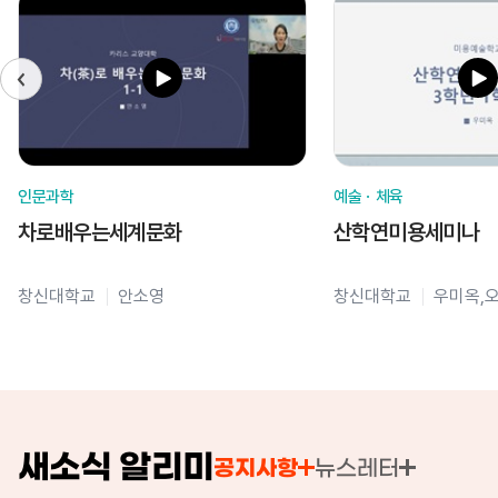
인문과학
예술ㆍ체육
차로배우는세계문화
산학연미용세미나
창신대학교
안소영
창신대학교
우미옥,
새소식 알리미
공지사항
뉴스레터