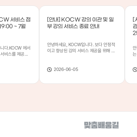
CW 서비스 점
[안내] KOCW 강의 이관 및 일
[
9:00 ~ 7월
부 강의 서비스 종료 안내
검
2
안녕하세요, KOCW입니다. 보다 안정적
입니다.KOCW 에서
안
이고 향상된 강의 서비스 제공을 위해 강
 서비스를 제공하
는
의 이관 작업을 진행하게 되었습니다. 이
서비스 점검을 실시
기
에 따라 일부 강의는2026년 6월 중 서비
업 일시 : 7월 21
합
스가 종료될 예정이오니, 이용에 참고하
2026-06-05
22일(수) 08:00이
2
여 주시기 바랍니다. 강의 이관 일정 안내
스가 점검 시간 동안
이
단계 기간 주요 작업 1단계 6월 1~2주 이
 있으니, 이 점 양
안
관 준비 2단계 6월 3~4주 1차 이관 작업
.저희 KOCW 에
여
3단계 7월 1~2주 2차 이관 작업 완료 및
보다 좋은 서비스
이
시스템 안정화 ※ 이관 작업 진행 상황에
력하겠습니다.감사합
공
따라 일정은 변경될 수 있습니다. 서비스
종료 강의 안내 이관 작업으로 인해 일부
강의는 2026년 6월 15일 서비스 종료되
었습니다. 서비스 종료 강의 목록은 아래
링크에서 확인하실 수 있습니다. → 서비
스 종료 강의 목록 바로가기 이용자 여러