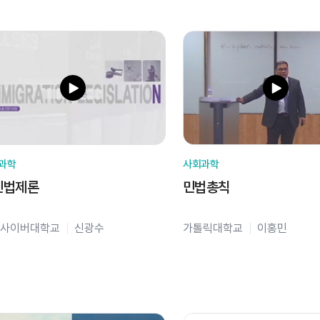
과학
사회과학
민법제론
민법총칙
사이버대학교
신광수
가톨릭대학교
이홍민