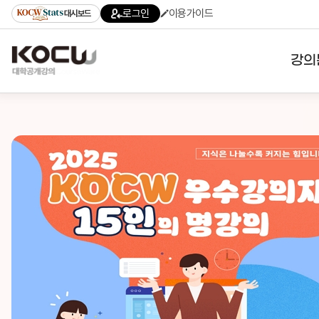
로그인
이용가이드
대시보드
강의
대학
기관
전공
테마