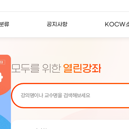
분류
공지사항
KOCW
강의
공지사항
KOCW란
강의
뉴스레터
활용안내
모두를 위한
열린강좌
분야
주요통계현황
발자취
강의
서비스도움말
고객센터
[서비스점검] KOCW 서비스 점
[서비스점검] KOCW 서비스 점