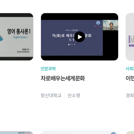
인문과학
사회
차로배우는세계문화
이
창신대학교
안소영
경희