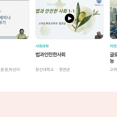
사회과학
자연
법과안전한사회
글로
능
오윤경,박선이
창신대학교
정연균
고려