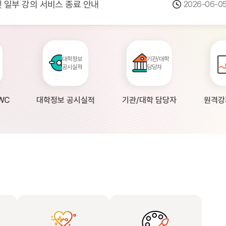
 및 일부 강의 서비스 종료 안내
2026-06-0
점검 안내(4월 24일 19:00 ~ 4월...
2026-04-2
공시 대학의 원격강좌 현황 조사 안내(자주묻...
2026-04-0
대학정보
기관/대학
공시실적
담당자
WC
대학정보 공시실적
기관/대학 담당자
원격강