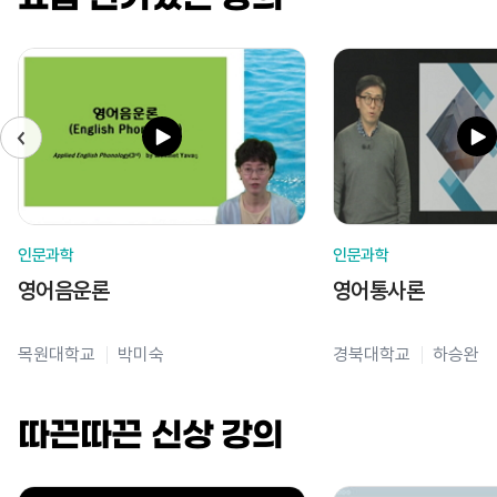
인문과학
인문과학
영어음운론
영어통사론
목원대학교
박미숙
경북대학교
하승완
따끈따끈 신상 강의