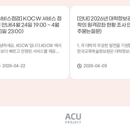
서비스점검] KOCW 서비스 점
[안내] 2026년 대학정보
 안내(4월 24일 19:00 ~ 4월
학의 원격강좌 현황 조사 
5일 23:00)
주묻는질문)
녕하세요. KOCW 입니다.KOCW 에서
1. 귀 대학의 무궁한 발전을 기원
 보다 빠르고 안정된 서비스를 제공하
한국교육학술정보원은 대학정보
 위해 다음과 같이 서비스 점검을 실시
목별 관리기관으로 지정되어 있습
니다.※ 서비스 점검 작업 일시 : 4월
본 조사는 2025. 3. 1~2026. 2.
2026-04-22
2026-04-09
4일(금) 19:00 ~ 4월 25일(토) 23:00
에 운영된 원격강좌(이러닝) 현
로 인해 KOCW 서비스가 점검시간 동
하여, '2026 대학정보공시 대학
 일시중지될 예정이오니, 이 점 양해하
강좌(12-바)'에 데이터를 연계할
 주시기 바랍니다.저희 KOCW 에서는
니다.가. 대학정보공시 대상 대
용자 여러분께 보다 좋은 서비스를 제
4년제 대학, 전문대학, 대학원대
하기 위해 노력하겠습니다.감사합니다.
격강좌(이러닝) 관련 부서(교무처
학습개발센터, 이러닝지원센터 등
송통신대학교 및 사이버대학 제외
인시 캠퍼스인 경우 해당 캠퍼스
있는 기관명을 선택하시면 됩니다.
사기간 : 2026. 4. 20(월) 09:00