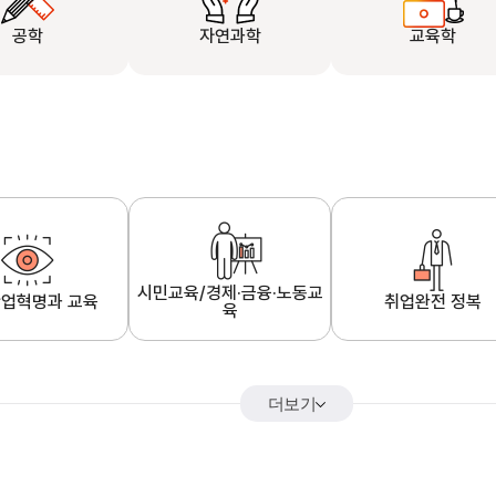
공학
자연과학
교육학
시민교육/경제·금융·노동교
업혁명과 교육
취업완전 정복
육
더보기
어&해외특강
K-MOOC 강의