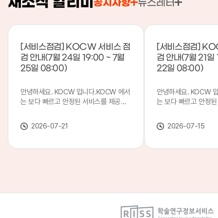
새소식 알리미
공지사항
뉴스레터
[서비스점검] KOCW 서비스 점
[서비스점검] KO
검 안내(7월 24일 19:00 ~ 7월
검 안내(7월 21일 1
25일 08:00)
22일 08:00)
안녕하세요. KOCW 입니다.KOCW 에서
안녕하세요. KOCW 
는 보다 빠르고 안정된 서비스를 제공하
는 보다 빠르고 안정된
기 위해 다음과 같이 서비스 점검을 실시
기 위해 다음과 같이 
합니다.※ 서비스 점검 작업 일시 : 7월
합니다.※ 서비스 점검 작
2026-07-21
2026-07-15
24일(금) 19:00 ~ 7월 25일(토) 08:00
일(화) 19:00 ~ 7월 
이로 인해 KOCW 서비스가 점검 시간 동
로 인해 KOCW 서비
안 서비스가 일시 중지될 수 있으니, 이
서비스가일시 중지될 수
점 양해하여 주시기 바랍니다.저희
해하여 주시기 바랍니다
KOCW 에서는 이용자 여러분께 보다 좋
서는 이용자 여러분께 
은 서비스를 제공하기 위해 노력하겠습니
를 제공하기 위해 노
다.감사합니다.
니다.