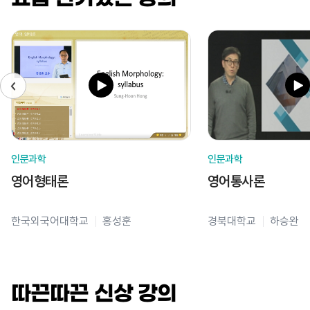
인문과학
인문과학
영어형태론
영어통사론
한국외국어대학교
홍성훈
경북대학교
하승완
따끈따끈 신상 강의