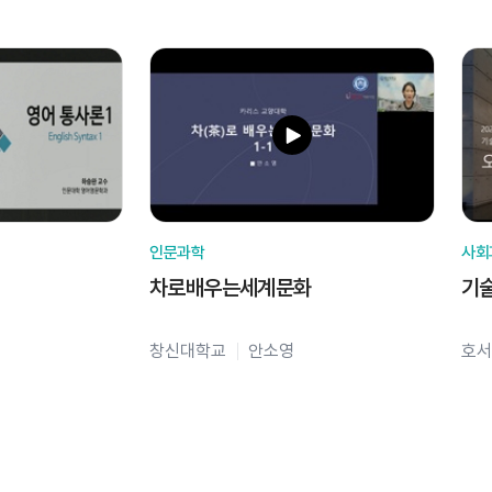
인문과학
사회
차로배우는세계문화
기
창신대학교
안소영
호서