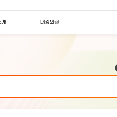
소개
내강의실
?
강의리스트
수강확인증강의
사용자의견
내강의클립
검 안내(7월 24일 19:00 ~ 7월...
2026-07-2
검 안내(7월 21일 19:00 ~ 7...
2026-07-1