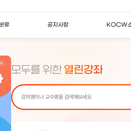
분류
공지사항
KOCW
강의
공지사항
KOCW란
강의
뉴스레터
활용안내
모두를 위한
열린강좌
분야
주요통계현황
발자취
강의
서비스도움말
고객센터
[서비스점검] KOCW 서비스 점
[서비스점검] KOCW 서비스 점