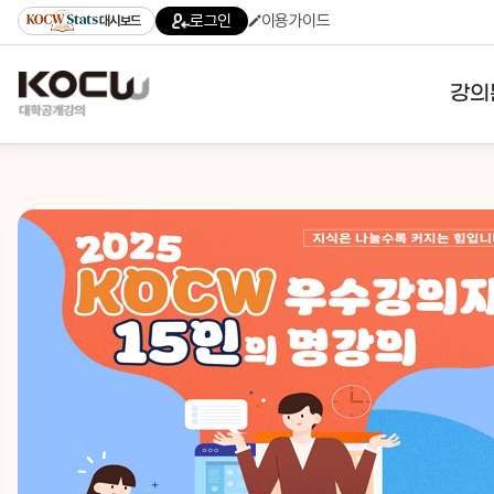
로그인
이용가이드
대시보드
강의
대학
기관
전공
테마