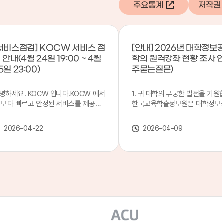
주요통계
저작권
서비스점검] KOCW 서비스 점
[안내] 2026년 대학정보
 안내(4월 24일 19:00 ~ 4월
학의 원격강좌 현황 조사 
5일 23:00)
주묻는질문)
녕하세요. KOCW 입니다.KOCW 에서
1. 귀 대학의 무궁한 발전을 기원
 보다 빠르고 안정된 서비스를 제공하
한국교육학술정보원은 대학정보
 위해 다음과 같이 서비스 점검을 실시
목별 관리기관으로 지정되어 있습
니다.※ 서비스 점검 작업 일시 : 4월
본 조사는 2025. 3. 1~2026. 2.
2026-04-22
2026-04-09
4일(금) 19:00 ~ 4월 25일(토) 23:00
에 운영된 원격강좌(이러닝) 현
로 인해 KOCW 서비스가 점검시간 동
하여, '2026 대학정보공시 대학
 일시중지될 예정이오니, 이 점 양해하
강좌(12-바)'에 데이터를 연계할
 주시기 바랍니다.저희 KOCW 에서는
니다.가. 대학정보공시 대상 대
용자 여러분께 보다 좋은 서비스를 제
4년제 대학, 전문대학, 대학원대
하기 위해 노력하겠습니다.감사합니다.
격강좌(이러닝) 관련 부서(교무처
학습개발센터, 이러닝지원센터 등
송통신대학교 및 사이버대학 제외
인시 캠퍼스인 경우 해당 캠퍼스