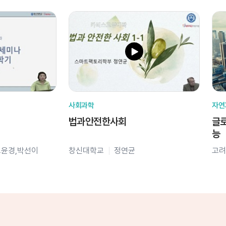
사회과학
자연
법과안전한사회
글로
능
오윤경,박선이
창신대학교
정연균
고려