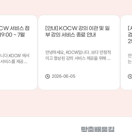
CW 서비스 점
[안내] KOCW 강의 이관 및 일
[
9:00 ~ 7월
부 강의 서비스 종료 안내
검
2
안녕하세요, KOCW입니다. 보다 안정적
입니다.KOCW 에서
안
이고 향상된 강의 서비스 제공을 위해 강
 서비스를 제공하
는
의 이관 작업을 진행하게 되었습니다. 이
서비스 점검을 실시
기
에 따라 일부 강의는2026년 6월 중 서비
업 일시 : 7월 21
합
스가 종료될 예정이오니, 이용에 참고하
2026-06-05
22일(수) 08:00이
2
여 주시기 바랍니다. 강의 이관 일정 안내
스가 점검 시간 동안
이
단계 기간 주요 작업 1단계 6월 1~2주 이
 있으니, 이 점 양
안
관 준비 2단계 6월 3~4주 1차 이관 작업
.저희 KOCW 에
여
3단계 7월 1~2주 2차 이관 작업 완료 및
보다 좋은 서비스
이
시스템 안정화 ※ 이관 작업 진행 상황에
력하겠습니다.감사합
공
따라 일정은 변경될 수 있습니다. 서비스
종료 강의 안내 이관 작업으로 인해 일부
강의는 2026년 6월 15일 서비스 종료되
었습니다. 서비스 종료 강의 목록은 아래