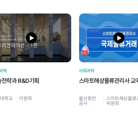
과학
사회과학
술전략과 R&D기획
스마트해상물류관리사 교
대학교
이원희
울산항만
스마트해상물류
공사
위원회