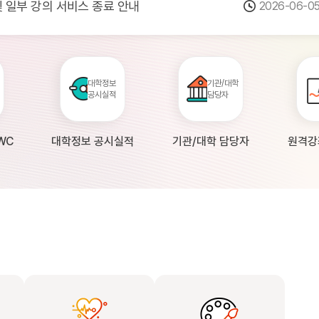
 및 일부 강의 서비스 종료 안내
2026-06-0
점검 안내(4월 24일 19:00 ~ 4월...
2026-04-2
공시 대학의 원격강좌 현황 조사 안내(자주묻...
2026-04-0
대학정보
기관/대학
공시실적
담당자
WC
대학정보 공시실적
기관/대학 담당자
원격강