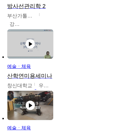
방사선관리학 2
부산가톨릭대학교
강연희
예술ㆍ체육
산학연미용세미나
창신대학교
우미옥,오윤경,박선이
예술ㆍ체육