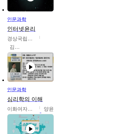
인문과학
인터넷윤리
경상국립대학교
김대군
인문과학
심리학의 이해
이화여자대학교
양윤