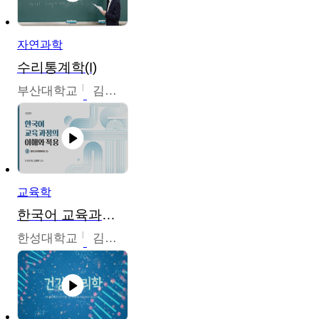
자연과학
수리통계학(I)
부산대학교
김충락
교육학
한국어 교육과정의 이해와 적용
한성대학교
김윤주