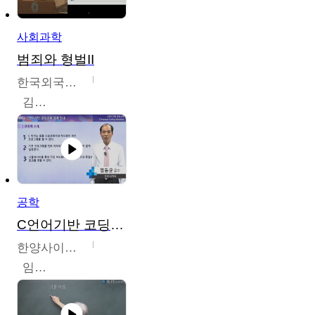
사회과학
범죄와 형벌II
한국외국어대학교
김현수
공학
C언어기반 코딩교육
한양사이버대학교
임동균