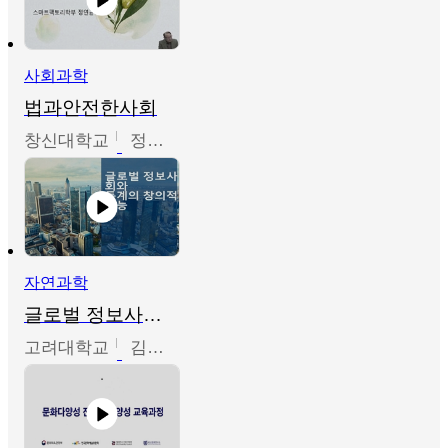
사회과학
법과안전한사회
창신대학교
정연균
자연과학
글로벌 정보사회와 통계의 창의적 기능
고려대학교
김희영