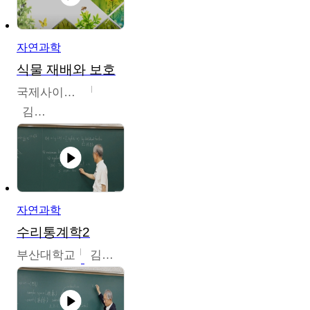
자연과학
식물 재배와 보호
국제사이버대학교
김완수
자연과학
수리통계학2
부산대학교
김충락