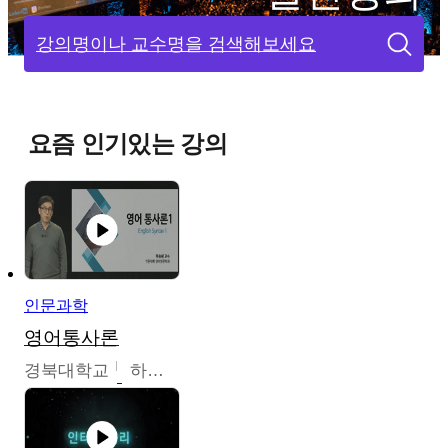
강의명이나 교수명을 검색해보세요
요즘 인기있는 강의
인문과학
영어통사론
경북대학교
하승완