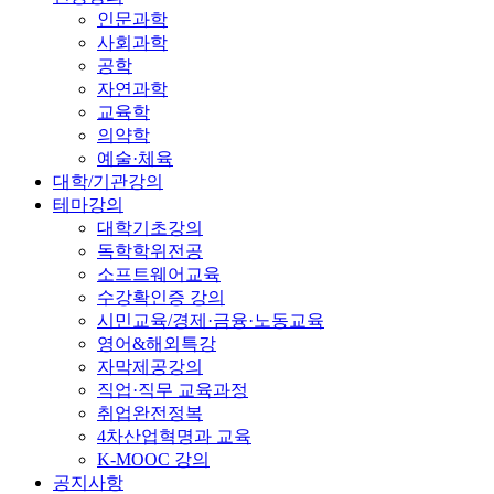
인문과학
사회과학
공학
자연과학
교육학
의약학
예술·체육
대학/기관강의
테마강의
대학기초강의
독학학위전공
소프트웨어교육
수강확인증 강의
시민교육/경제·금융·노동교육
영어&해외특강
자막제공강의
직업·직무 교육과정
취업완전정복
4차산업혁명과 교육
K-MOOC 강의
공지사항