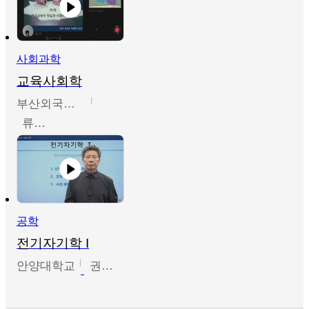
사회과학
교육사회학
부산외국어대학교
류영철
공학
전기자기학 I
안양대학교
권원현