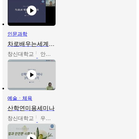
인문과학
차로배우는세계문화
창신대학교
안소영
예술ㆍ체육
산학연미용세미나
창신대학교
우미옥,오윤경,박선이