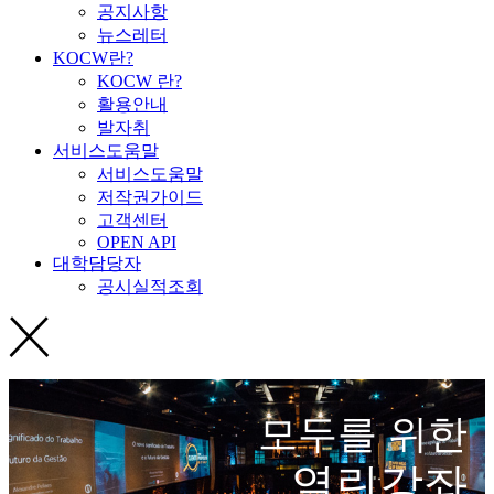
공지사항
뉴스레터
KOCW란?
KOCW 란?
활용안내
발자취
서비스도움말
서비스도움말
저작권가이드
고객센터
OPEN API
대학담당자
공시실적조회
모두를 위한
열린강좌