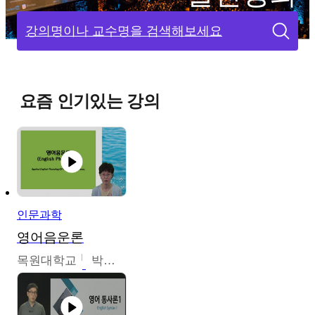
강의명이나 교수명을 검색해보세요
요즘 인기있는 강의
인문과학
영어음운론
목원대학교
박미숙