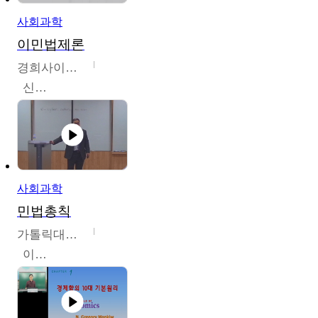
사회과학
이민법제론
경희사이버대학교
신광수
사회과학
민법총칙
가톨릭대학교
이홍민