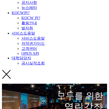
공지사항
뉴스레터
KOCW란?
KOCW 란?
활용안내
발자취
서비스도움말
서비스도움말
저작권가이드
고객센터
OPEN API
대학담당자
공시실적조회
모두를 위한
열린강좌