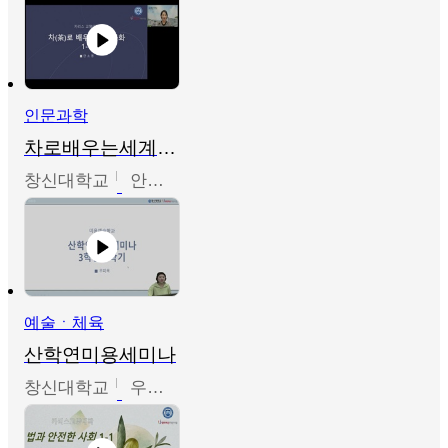
인문과학
차로배우는세계문화
창신대학교
안소영
예술ㆍ체육
산학연미용세미나
창신대학교
우미옥,오윤경,박선이