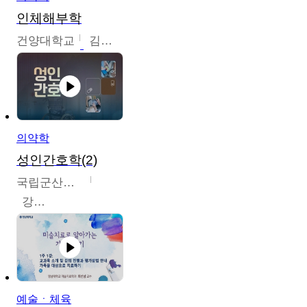
인체해부학
건양대학교
김철태
의약학
성인간호학(2)
국립군산대학교
강경아
예술ㆍ체육