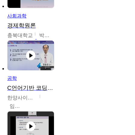
사회과학
경제학원론
충북대학교
박철호
공학
C언어기반 코딩교육
한양사이버대학교
임동균