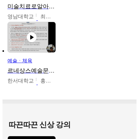
미술치료로알아가는가족이야기
영남대학교
최선남
예술ㆍ체육
르네상스예술문화사
한서대학교
홍창호
따끈따끈 신상 강의