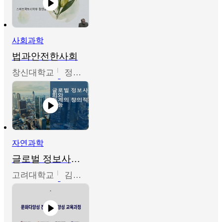
사회과학
법과안전한사회
창신대학교
정연균
자연과학
글로벌 정보사회와 통계의 창의적 기능
고려대학교
김희영