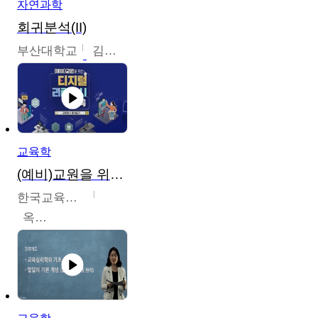
자연과학
회귀분석(II)
부산대학교
김충락
교육학
(예비)교원을 위한 디지털 리터러시 교육
한국교육학술정보원
옥현진