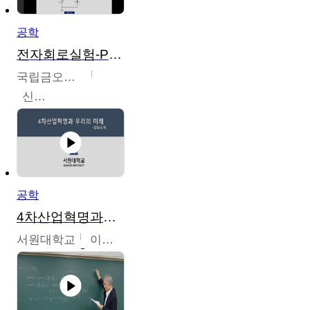
공학
전자회로실험-PSPICE 시뮬레이션
국립금오공과대학교
신경욱
공학
4차산업혁명과우리의미래
서원대학교
이병권