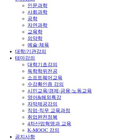
인문과학
사회과학
공학
자연과학
교육학
의약학
예술·체육
대학/기관강의
테마강의
대학기초강의
독학학위전공
소프트웨어교육
수강확인증 강의
시민교육/경제·금융·노동교육
영어&해외특강
자막제공강의
직업·직무 교육과정
취업완전정복
4차산업혁명과 교육
K-MOOC 강의
공지사항