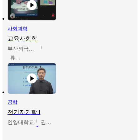
사회과학
교육사회학
부산외국어대학교
류영철
공학
전기자기학 I
안양대학교
권원현