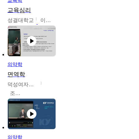
교육학
교육심리
성결대학교
이수경
의약학
면역학
덕성여자대학교
조효선
의약학