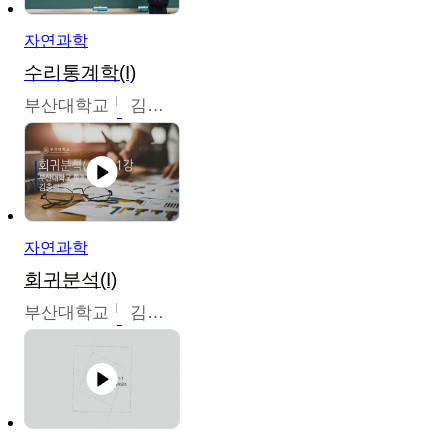
자연과학
수리통계학(I)
부산대학교
김충락
자연과학
회귀분석(I)
부산대학교
김충락