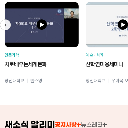
인문과학
예술ㆍ체육
차로배우는세계문화
산학연미용세미나
창신대학교
안소영
창신대학교
우미옥,
새소식 알리미
공지사항
뉴스레터