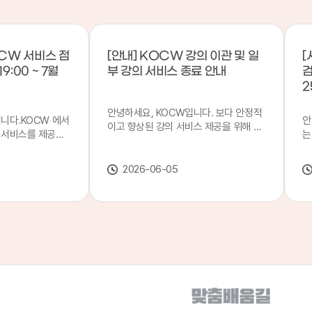
CW 서비스 점
[안내] KOCW 강의 이관 및 일
[
9:00 ~ 7월
부 강의 서비스 종료 안내
검
2
안녕하세요, KOCW입니다. 보다 안정적
입니다.KOCW 에서
안
이고 향상된 강의 서비스 제공을 위해 강
 서비스를 제공하
는
의 이관 작업을 진행하게 되었습니다. 이
서비스 점검을 실시
기
에 따라 일부 강의는2026년 6월 중 서비
업 일시 : 7월 21
합
스가 종료될 예정이오니, 이용에 참고하
2026-06-05
22일(수) 08:00이
2
여 주시기 바랍니다. 강의 이관 일정 안내
스가 점검 시간 동안
이
단계 기간 주요 작업 1단계 6월 1~2주 이
 있으니, 이 점 양
안
관 준비 2단계 6월 3~4주 1차 이관 작업
.저희 KOCW 에
여
3단계 7월 1~2주 2차 이관 작업 완료 및
보다 좋은 서비스
이
시스템 안정화 ※ 이관 작업 진행 상황에
력하겠습니다.감사합
공
따라 일정은 변경될 수 있습니다. 서비스
종료 강의 안내 이관 작업으로 인해 일부
강의는 2026년 6월 15일 서비스 종료되
었습니다. 서비스 종료 강의 목록은 아래
링크에서 확인하실 수 있습니다. → 서비