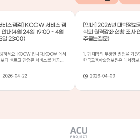
서비스점검] KOCW 서비스 점
[안내] 2026년 대학정보
 안내(4월 24일 19:00 ~ 4월
학의 원격강좌 현황 조사 
5일 23:00)
주묻는질문)
녕하세요. KOCW 입니다.KOCW 에서
1. 귀 대학의 무궁한 발전을 기원
 보다 빠르고 안정된 서비스를 제공하
한국교육학술정보원은 대학정보
 위해 다음과 같이 서비스 점검을 실시
목별 관리기관으로 지정되어 있습
니다.※ 서비스 점검 작업 일시 : 4월
본 조사는 2025. 3. 1~2026. 2.
2026-04-22
2026-04-09
4일(금) 19:00 ~ 4월 25일(토) 23:00
에 운영된 원격강좌(이러닝) 현
로 인해 KOCW 서비스가 점검시간 동
하여, '2026 대학정보공시 대학
 일시중지될 예정이오니, 이 점 양해하
강좌(12-바)'에 데이터를 연계할
 주시기 바랍니다.저희 KOCW 에서는
니다.가. 대학정보공시 대상 대
용자 여러분께 보다 좋은 서비스를 제
4년제 대학, 전문대학, 대학원대
하기 위해 노력하겠습니다.감사합니다.
격강좌(이러닝) 관련 부서(교무처
학습개발센터, 이러닝지원센터 등
송통신대학교 및 사이버대학 제외
인시 캠퍼스인 경우 해당 캠퍼스
있는 기관명을 선택하시면 됩니다.