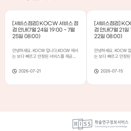
[서비스점검] KOCW 서비스 점
[서비스점검] KO
검 안내(7월 24일 19:00 ~ 7월
검 안내(7월 21일 1
25일 08:00)
22일 08:00)
안녕하세요. KOCW 입니다.KOCW 에서
안녕하세요. KOCW 
는 보다 빠르고 안정된 서비스를 제공하
는 보다 빠르고 안정된
기 위해 다음과 같이 서비스 점검을 실시
기 위해 다음과 같이 
합니다.※ 서비스 점검 작업 일시 : 7월
합니다.※ 서비스 점검 작
2026-07-21
2026-07-15
24일(금) 19:00 ~ 7월 25일(토) 08:00
일(화) 19:00 ~ 7월 
이로 인해 KOCW 서비스가 점검 시간 동
로 인해 KOCW 서비
안 서비스가 일시 중지될 수 있으니, 이
서비스가일시 중지될 수
점 양해하여 주시기 바랍니다.저희
해하여 주시기 바랍니다
KOCW 에서는 이용자 여러분께 보다 좋
서는 이용자 여러분께 
은 서비스를 제공하기 위해 노력하겠습니
를 제공하기 위해 노
다.감사합니다.
니다.