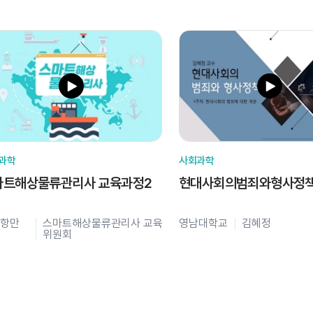
과학
사회과학
마트해상물류관리사 교육과정2
현대사회의범죄와형사정
항만
스마트해상물류관리사 교육
영남대학교
김혜정
위원회