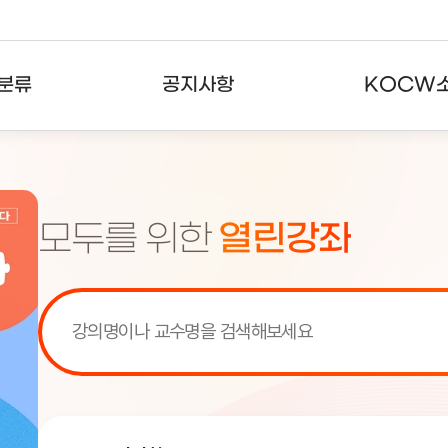
분류
공지사항
KOCW
강의
공지사항
KOCW란
강의
뉴스레터
활용안내
모두를 위한
열린강좌
분야
주요통계현황
발자취
강의
서비스도움말
고객센터
[서비스점검] KOCW 서비스 점
[서비스점검] KOCW 서비스 점