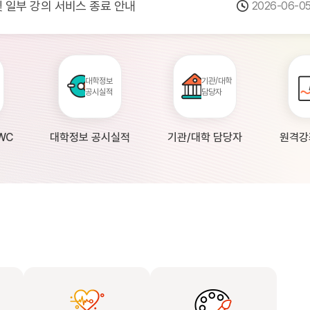
 및 일부 강의 서비스 종료 안내
2026-06-0
점검 안내(4월 24일 19:00 ~ 4월...
2026-04-2
공시 대학의 원격강좌 현황 조사 안내(자주묻...
2026-04-0
대학정보
기관/대학
공시실적
담당자
WC
대학정보 공시실적
기관/대학 담당자
원격강