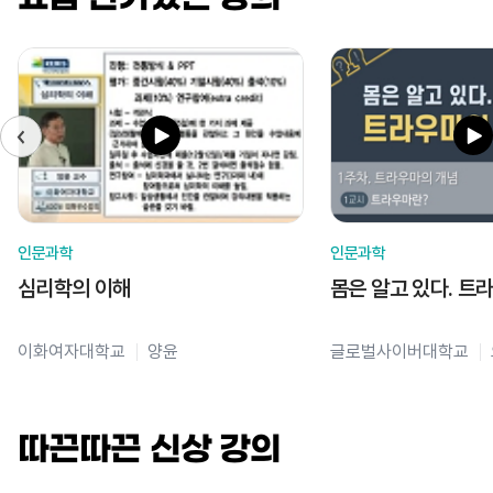
인문과학
인문과학
심리학의 이해
몸은 알고 있다. 트
이화여자대학교
양윤
글로벌사이버대학교
따끈따끈 신상 강의