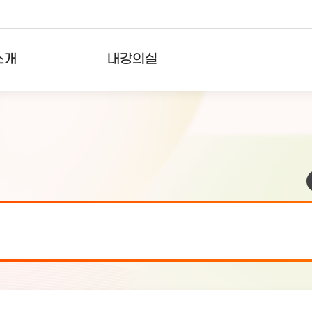
소개
내강의실
?
강의리스트
수강확인증강의
사용자의견
내강의클립
검 안내(7월 24일 19:00 ~ 7월...
2026-07-2
검 안내(7월 21일 19:00 ~ 7...
2026-07-1