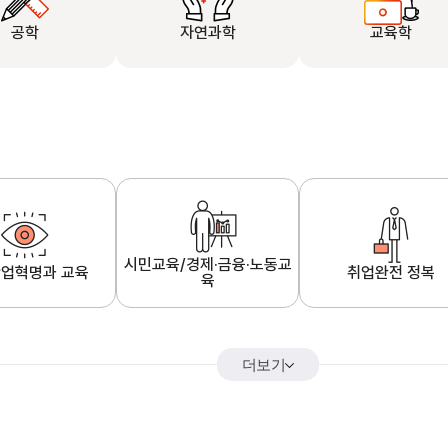
공학
자연과학
교육학
시민교육/경제·금융·노동교
업혁명과 교육
취업완전 정복
육
더보기
어&해외특강
K-MOOC 강의