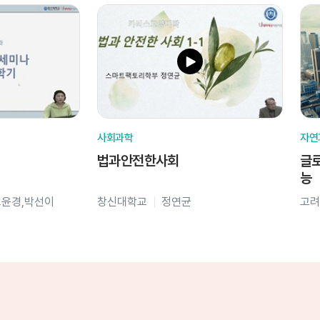
사회과학
자연
법과안전한사회
글로
능
오윤경,박선이
창신대학교
정연균
고려