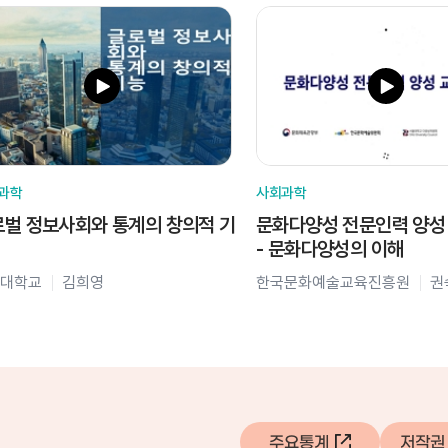
과학
사회과학
벌 정보사회와 통계의 창의적 기
문화다양성 전문인력 양성
- 문화다양성의 이해
대학교
김희영
한국문화예술교육진흥원
권
주요통계
저작권