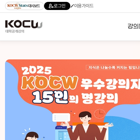
로그인
이용가이드
대시보드
강의
대학
기관
전공
테마