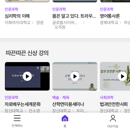
인문과학
인문과학
인문과학
심리학의 이해
몸은 알고 있다. 트라우마의 흔적
영어통사론
이화여자대학교
양윤
글로벌사이버대학교
경북대학교
하
오주원
따끈따끈 신상 강의
인문과학
예술ㆍ체육
사회과학
차로배우는세계문화
산학연미용세미나
법과안전한사회
창신대학교
안소영
창신대학교
우미옥,오윤경,박선이
창신대학교
정
전체메뉴
홈
내강의실