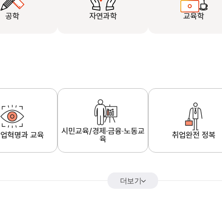
공학
자연과학
교육학
시민교육/경제·금융·노동교
업혁명과 교육
취업완전 정복
육
더보기
어&해외특강
K-MOOC 강의