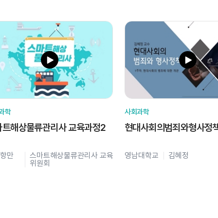
과학
사회과학
마트해상물류관리사 교육과정2
현대사회의범죄와형사정
항만
스마트해상물류관리사 교육
영남대학교
김혜정
위원회