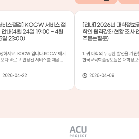
서비스점검] KOCW 서비스 점
[안내] 2026년 대학정보
 안내(4월 24일 19:00 ~ 4월
학의 원격강좌 현황 조사 
5일 23:00)
주묻는질문)
녕하세요. KOCW 입니다.KOCW 에서
1. 귀 대학의 무궁한 발전을 기원
 보다 빠르고 안정된 서비스를 제공하
한국교육학술정보원은 대학정보
 위해 다음과 같이 서비스 점검을 실시
목별 관리기관으로 지정되어 있습
니다.※ 서비스 점검 작업 일시 : 4월
본 조사는 2025. 3. 1~2026. 2.
2026-04-22
2026-04-09
4일(금) 19:00 ~ 4월 25일(토) 23:00
에 운영된 원격강좌(이러닝) 현
로 인해 KOCW 서비스가 점검시간 동
하여, '2026 대학정보공시 대학
 일시중지될 예정이오니, 이 점 양해하
강좌(12-바)'에 데이터를 연계할
 주시기 바랍니다.저희 KOCW 에서는
니다.가. 대학정보공시 대상 대
용자 여러분께 보다 좋은 서비스를 제
4년제 대학, 전문대학, 대학원대
하기 위해 노력하겠습니다.감사합니다.
격강좌(이러닝) 관련 부서(교무처
학습개발센터, 이러닝지원센터 등
송통신대학교 및 사이버대학 제외
인시 캠퍼스인 경우 해당 캠퍼스
있는 기관명을 선택하시면 됩니다.