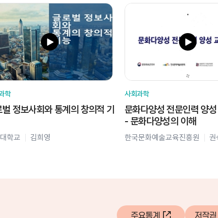
과학
사회과학
벌 정보사회와 통계의 창의적 기
문화다양성 전문인력 양성
- 문화다양성의 이해
대학교
김희영
한국문화예술교육진흥원
권
주요통계
저작권