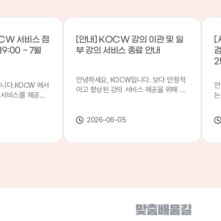
CW 서비스 점
[안내] KOCW 강의 이관 및 일
[
9:00 ~ 7월
부 강의 서비스 종료 안내
검
2
안녕하세요, KOCW입니다. 보다 안정적
입니다.KOCW 에서
안
이고 향상된 강의 서비스 제공을 위해 강
 서비스를 제공하
는
의 이관 작업을 진행하게 되었습니다. 이
서비스 점검을 실시
기
에 따라 일부 강의는2026년 6월 중 서비
업 일시 : 7월 21
합
스가 종료될 예정이오니, 이용에 참고하
2026-06-05
22일(수) 08:00이
2
여 주시기 바랍니다. 강의 이관 일정 안내
스가 점검 시간 동안
이
단계 기간 주요 작업 1단계 6월 1~2주 이
 있으니, 이 점 양
안
관 준비 2단계 6월 3~4주 1차 이관 작업
.저희 KOCW 에
여
3단계 7월 1~2주 2차 이관 작업 완료 및
보다 좋은 서비스
이
시스템 안정화 ※ 이관 작업 진행 상황에
력하겠습니다.감사합
공
따라 일정은 변경될 수 있습니다. 서비스
종료 강의 안내 이관 작업으로 인해 일부
강의는 2026년 6월 15일 서비스 종료되
었습니다. 서비스 종료 강의 목록은 아래
링크에서 확인하실 수 있습니다. → 서비