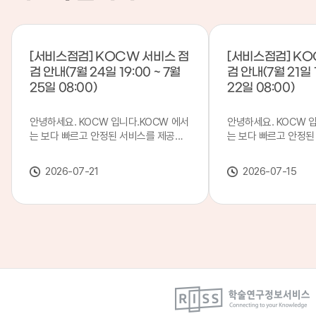
[서비스점검] KOCW 서비스 점
[서비스점검] KO
검 안내(7월 24일 19:00 ~ 7월
검 안내(7월 21일 1
25일 08:00)
22일 08:00)
안녕하세요. KOCW 입니다.KOCW 에서
안녕하세요. KOCW 
는 보다 빠르고 안정된 서비스를 제공하
는 보다 빠르고 안정된
기 위해 다음과 같이 서비스 점검을 실시
기 위해 다음과 같이 
합니다.※ 서비스 점검 작업 일시 : 7월
합니다.※ 서비스 점검 작
2026-07-21
2026-07-15
24일(금) 19:00 ~ 7월 25일(토) 08:00
일(화) 19:00 ~ 7월 
이로 인해 KOCW 서비스가 점검 시간 동
로 인해 KOCW 서비
안 서비스가 일시 중지될 수 있으니, 이
서비스가일시 중지될 수
점 양해하여 주시기 바랍니다.저희
해하여 주시기 바랍니다
KOCW 에서는 이용자 여러분께 보다 좋
서는 이용자 여러분께 
은 서비스를 제공하기 위해 노력하겠습니
를 제공하기 위해 노
다.감사합니다.
니다.