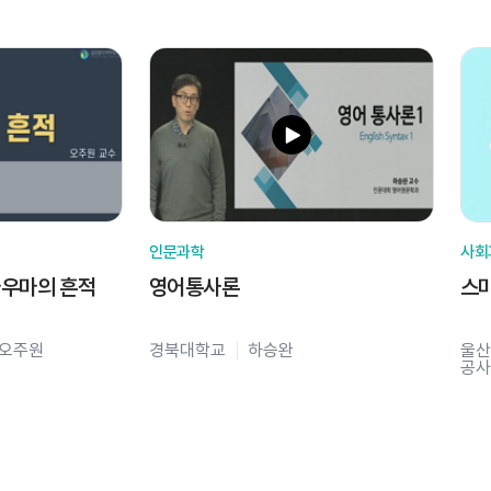
인문과학
사회
라우마의 흔적
영어통사론
스
오주원
경북대학교
하승완
울산
공사