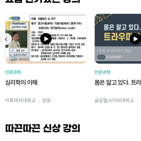
인문과학
인문과학
심리학의 이해
몸은 알고 있다. 트
이화여자대학교
양윤
글로벌사이버대학교
따끈따끈 신상 강의