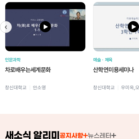
인문과학
예술ㆍ체육
차로배우는세계문화
산학연미용세미나
창신대학교
안소영
창신대학교
우미옥,
새소식 알리미
공지사항
뉴스레터