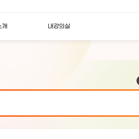
소개
내강의실
?
강의리스트
수강확인증강의
사용자의견
내강의클립
검 안내(7월 24일 19:00 ~ 7월...
2026-07-2
검 안내(7월 21일 19:00 ~ 7...
2026-07-1