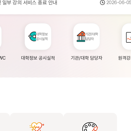
 및 일부 강의 서비스 종료 안내
2026-06-0
점검 안내(4월 24일 19:00 ~ 4월...
2026-04-2
공시 대학의 원격강좌 현황 조사 안내(자주묻...
2026-04-0
대학정보
기관/대학
공시실적
담당자
WC
대학정보 공시실적
기관/대학 담당자
원격강