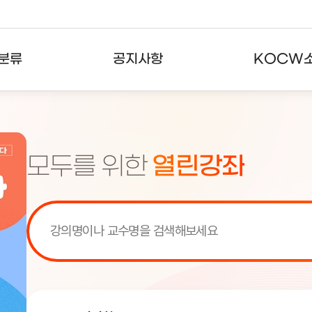
분류
공지사항
KOCW
강의
공지사항
KOCW란
강의
뉴스레터
활용안내
모두를 위한
열린강좌
분야
주요통계현황
발자취
강의
서비스도움말
고객센터
[서비스점검] KOCW 서비스 점
[서비스점검] KOCW 서비스 점