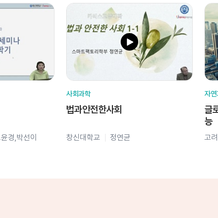
사회과학
자연
법과안전한사회
글로
능
오윤경,박선이
창신대학교
정연균
고려