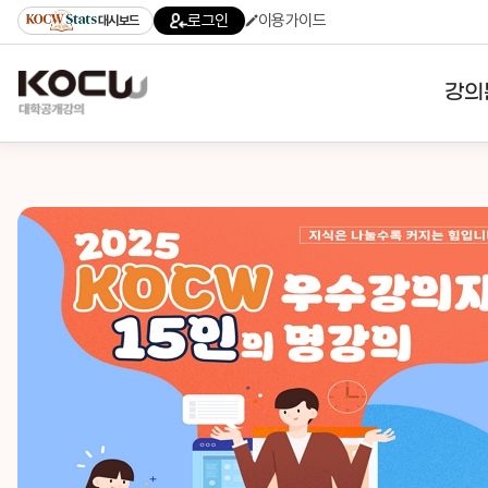
로그인
이용가이드
대시보드
강의
대학
기관
전공
테마