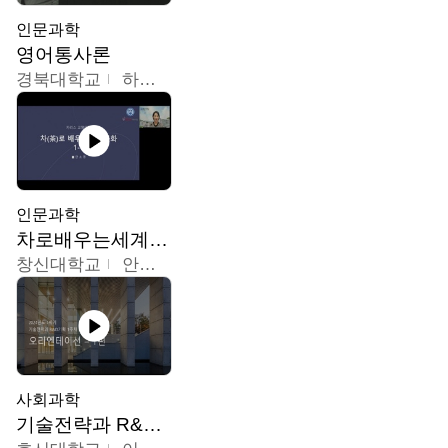
인문과학
영어통사론
경북대학교
하승완
인문과학
차로배우는세계문화
창신대학교
안소영
사회과학
기술전략과 R&D기획