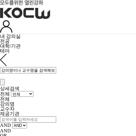
내 강의실
전공
대학/기관
테마
상세검색
전체
전체
강의명
교수자
제공기관
AND
AND
OR