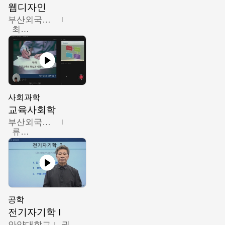
웹디자인
부산외국어대학교
최진오
사회과학
교육사회학
부산외국어대학교
류영철
공학
전기자기학 I
안양대학교
권원현