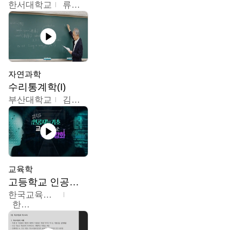
한서대학교
류은주
자연과학
수리통계학(I)
부산대학교
김충락
교육학
고등학교 인공지능 기초 교수ㆍ학습 역량 강화
한국교육학술정보원
한국교육학술정보원