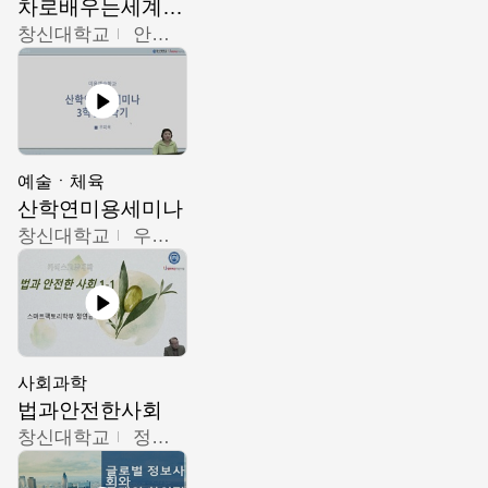
차로배우는세계문화
창신대학교
안소영
예술ㆍ체육
산학연미용세미나
창신대학교
우미옥,오윤경,박선이
사회과학
법과안전한사회
창신대학교
정연균