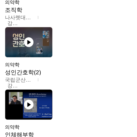
의약학
조직학
나사렛대학교
강지언
의약학
성인간호학(2)
국립군산대학교
강경아
의약학
인체해부학