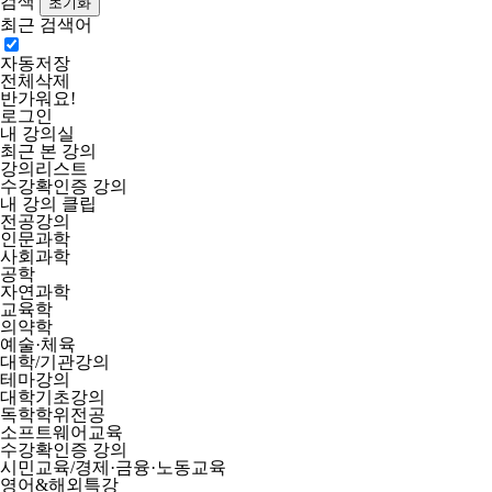
검색
최근 검색어
자동저장
전체삭제
반가워요!
로그인
내 강의실
최근 본 강의
강의리스트
수강확인증 강의
내 강의 클립
전공강의
인문과학
사회과학
공학
자연과학
교육학
의약학
예술·체육
대학/기관강의
테마강의
대학기초강의
독학학위전공
소프트웨어교육
수강확인증 강의
시민교육/경제·금융·노동교육
영어&해외특강