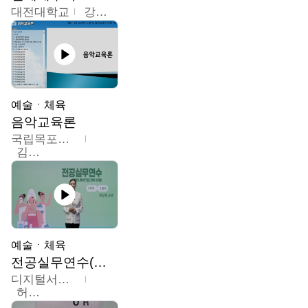
대전대학교
강지혁
예술ㆍ체육
음악교육론
국립목포대학교
김신영
예술ㆍ체육
전공실무연수(헤어,메이크업,피부,네일)
디지털서울문화예술대학교
허정록