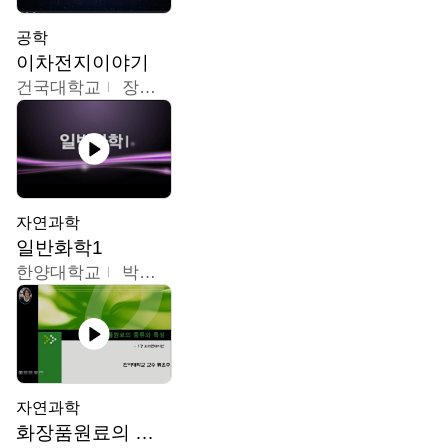
공학
이차전지이야기
건국대학교
장호현
자연과학
일반화학1
한양대학교
박경호
자연과학
화장품원료의 종류와 특성