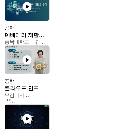
공학
폐배터리 재활용 공학
충북대학교
김영재,최진섭,한성수,한요셉,윤문수,박유세,강동우,박민준,이동주,조채용
공학
클라우드 인프라 구축 및 활용
부산디지털대학교
박수현