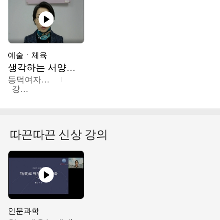
예술ㆍ체육
생각하는 서양미술의 이해
동덕여자대학교
강수미
따끈따끈 신상 강의
인문과학