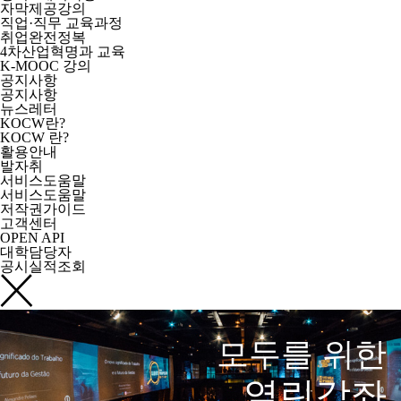
자막제공강의
직업·직무 교육과정
취업완전정복
4차산업혁명과 교육
K-MOOC 강의
공지사항
공지사항
뉴스레터
KOCW란?
KOCW 란?
활용안내
발자취
서비스도움말
서비스도움말
저작권가이드
고객센터
OPEN API
대학담당자
공시실적조회
모두를 위한
열린강좌