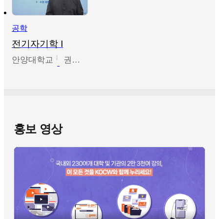
공학
전기자기학 I
안양대학교
권원현
홍보 영상