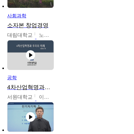
사회과학
소자본 창업경영
대림대학교
노경호
공학
4차산업혁명과우리의미래
서원대학교
이병권