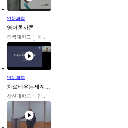
인문과학
영어통사론
경북대학교
하승완
인문과학
차로배우는세계문화
창신대학교
안소영