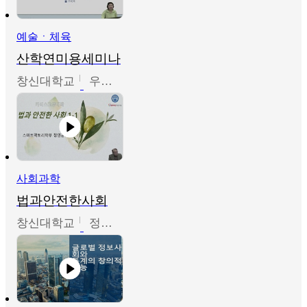
예술ㆍ체육
산학연미용세미나
창신대학교
우미옥,오윤경,박선이
사회과학
법과안전한사회
창신대학교
정연균