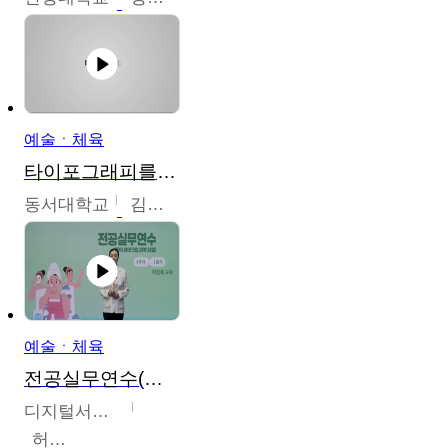
예술ㆍ체육
타이포그래피를 배워봅시다.
동서대학교
김경원
예술ㆍ체육
전공실무연수(헤어,메이크업,피부,네일)
디지털서울문화예술대학교
허정록