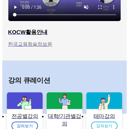
KOCW활용안내
한국교육학술정보원
강의 큐레이션
전공별강의
대학/기관별강
테마강의
의
강의보기
강의보기