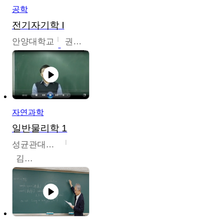
공학
전기자기학 I
안양대학교
권원현
자연과학
일반물리학 1
성균관대학교
김범준