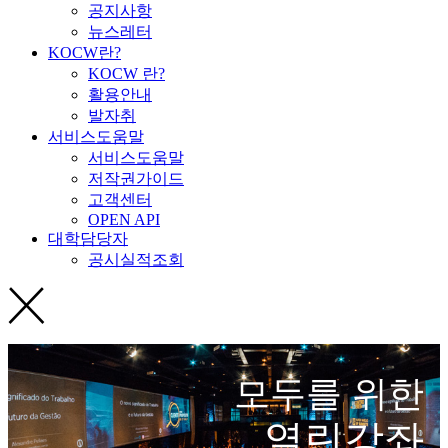
공지사항
뉴스레터
KOCW란?
KOCW 란?
활용안내
발자취
서비스도움말
서비스도움말
저작권가이드
고객센터
OPEN API
대학담당자
공시실적조회
모두를 위한
열린강좌