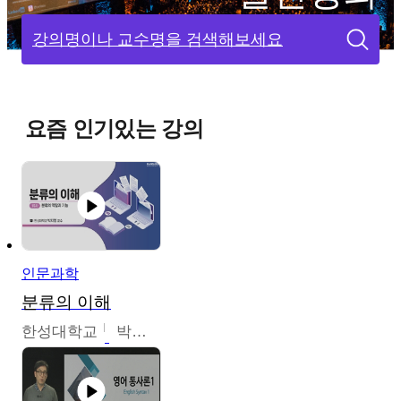
강의명이나 교수명을 검색해보세요
요즘 인기있는 강의
인문과학
분류의 이해
한성대학교
박지영,이혜원,최인경