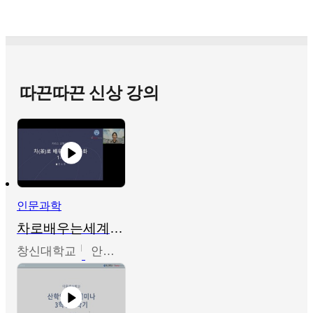
따끈따끈 신상 강의
인문과학
차로배우는세계문화
창신대학교
안소영