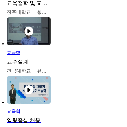
교육철학 및 교육사
전주대학교
황혜연
교육학
교수설계
건국대학교
유병민
교육학
역량중심 채용과 NCS직업기초능력