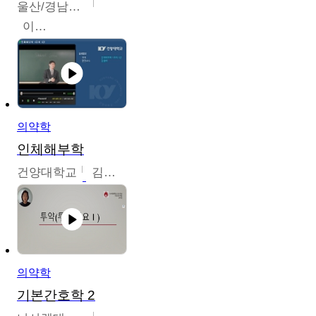
울산/경남권역센터
이은석
의약학
인체해부학
건양대학교
김철태
의약학
기본간호학 2