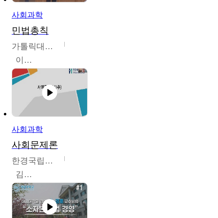
사회과학
민법총칙
가톨릭대학교
이홍민
사회과학
사회문제론
한경국립대학교
김구민