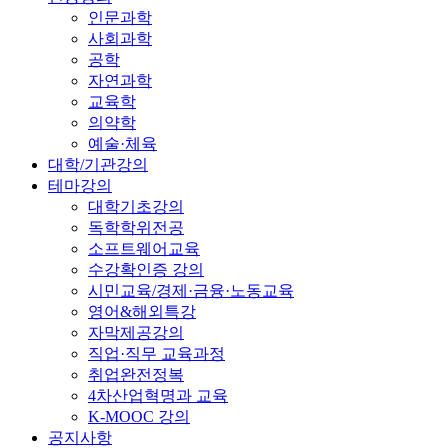
인문과학
사회과학
공학
자연과학
교육학
의약학
예술·체육
대학/기관강의
테마강의
대학기초강의
독학학위전공
소프트웨어교육
수강확인증 강의
시민교육/경제·금융·노동교육
영어&해외특강
자막제공강의
직업·직무 교육과정
취업완전정복
4차산업혁명과 교육
K-MOOC 강의
공지사항