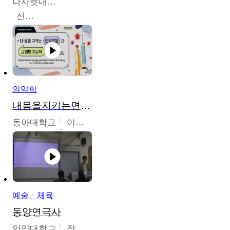
나사렛대학교
신미경
의약학
내몸을지키는면역반응과감염병치료약
동아대학교
이상민
예술ㆍ체육
동양연극사
안양대학교
장영수