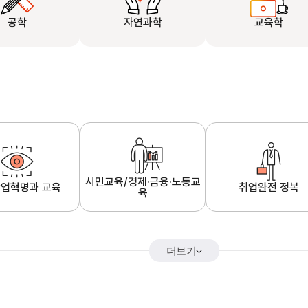
공학
자연과학
교육학
시민교육/경제·금융·노동교
업혁명과 교육
취업완전 정복
육
더보기
어&해외특강
K-MOOC 강의