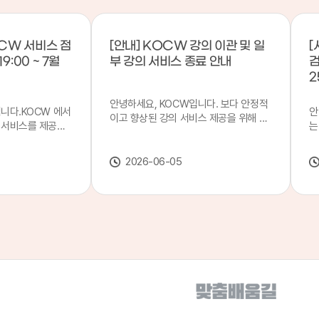
CW 서비스 점
[안내] KOCW 강의 이관 및 일
[
9:00 ~ 7월
부 강의 서비스 종료 안내
검
2
안녕하세요, KOCW입니다. 보다 안정적
입니다.KOCW 에서
안
이고 향상된 강의 서비스 제공을 위해 강
 서비스를 제공하
는
의 이관 작업을 진행하게 되었습니다. 이
서비스 점검을 실시
기
에 따라 일부 강의는2026년 6월 중 서비
업 일시 : 7월 21
합
스가 종료될 예정이오니, 이용에 참고하
2026-06-05
22일(수) 08:00이
2
여 주시기 바랍니다. 강의 이관 일정 안내
스가 점검 시간 동안
이
단계 기간 주요 작업 1단계 6월 1~2주 이
 있으니, 이 점 양
안
관 준비 2단계 6월 3~4주 1차 이관 작업
.저희 KOCW 에
여
3단계 7월 1~2주 2차 이관 작업 완료 및
보다 좋은 서비스
이
시스템 안정화 ※ 이관 작업 진행 상황에
력하겠습니다.감사합
공
따라 일정은 변경될 수 있습니다. 서비스
종료 강의 안내 이관 작업으로 인해 일부
강의는 2026년 6월 15일 서비스 종료되
었습니다. 서비스 종료 강의 목록은 아래
링크에서 확인하실 수 있습니다. → 서비
스 종료 강의 목록 바로가기 이용자 여러