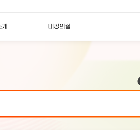
소개
내강의실
?
강의리스트
수강확인증강의
사용자의견
내강의클립
검 안내(7월 24일 19:00 ~ 7월...
2026-07-2
검 안내(7월 21일 19:00 ~ 7...
2026-07-1