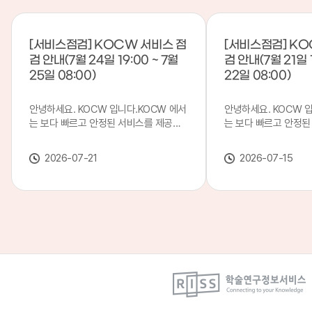
[서비스점검] KOCW 서비스 점
[서비스점검] KO
검 안내(7월 24일 19:00 ~ 7월
검 안내(7월 21일 1
25일 08:00)
22일 08:00)
안녕하세요. KOCW 입니다.KOCW 에서
안녕하세요. KOCW 
는 보다 빠르고 안정된 서비스를 제공하
는 보다 빠르고 안정된
기 위해 다음과 같이 서비스 점검을 실시
기 위해 다음과 같이 
합니다.※ 서비스 점검 작업 일시 : 7월
합니다.※ 서비스 점검 작
2026-07-21
2026-07-15
24일(금) 19:00 ~ 7월 25일(토) 08:00
일(화) 19:00 ~ 7월 
이로 인해 KOCW 서비스가 점검 시간 동
로 인해 KOCW 서비
안 서비스가 일시 중지될 수 있으니, 이
서비스가일시 중지될 수
점 양해하여 주시기 바랍니다.저희
해하여 주시기 바랍니다
KOCW 에서는 이용자 여러분께 보다 좋
서는 이용자 여러분께 
은 서비스를 제공하기 위해 노력하겠습니
를 제공하기 위해 노
다.감사합니다.
니다.