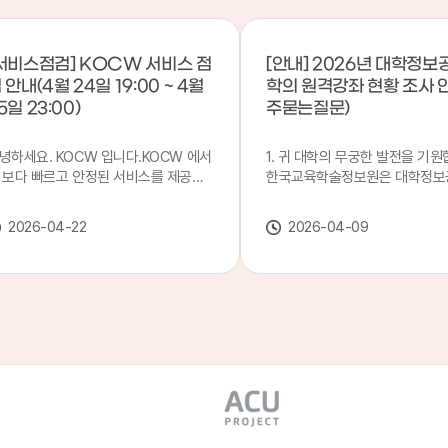
서비스점검] KOCW 서비스 점
[안내] 2026년 대학정보
 안내(4월 24일 19:00 ~ 4월
학의 원격강좌 현황 조사 
5일 23:00)
주묻는질문)
녕하세요. KOCW 입니다.KOCW 에서
1. 귀 대학의 무궁한 발전을 기원
 보다 빠르고 안정된 서비스를 제공하
한국교육학술정보원은 대학정보
 위해 다음과 같이 서비스 점검을 실시
목별 관리기관으로 지정되어 있습
니다.※ 서비스 점검 작업 일시 : 4월
본 조사는 2025. 3. 1~2026. 2.
2026-04-22
2026-04-09
4일(금) 19:00 ~ 4월 25일(토) 23:00
에 운영된 원격강좌(이러닝) 현
로 인해 KOCW 서비스가 점검시간 동
하여, '2026 대학정보공시 대학
 일시중지될 예정이오니, 이 점 양해하
강좌(12-바)'에 데이터를 연계할
 주시기 바랍니다.저희 KOCW 에서는
니다.가. 대학정보공시 대상 대
용자 여러분께 보다 좋은 서비스를 제
4년제 대학, 전문대학, 대학원대
하기 위해 노력하겠습니다.감사합니다.
격강좌(이러닝) 관련 부서(교무처
학습개발센터, 이러닝지원센터 등
송통신대학교 및 사이버대학 제외
인시 캠퍼스인 경우 해당 캠퍼스
있는 기관명을 선택하시면 됩니다.
사기간 : 2026. 4. 20(월) 09:00