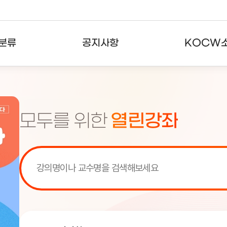
분류
공지사항
KOCW
강의
공지사항
KOCW란
강의
뉴스레터
활용안내
모두를 위한
열린강좌
분야
주요통계현황
발자취
강의
서비스도움말
고객센터
[서비스점검] KOCW 서비스 점
[서비스점검] KOCW 서비스 점