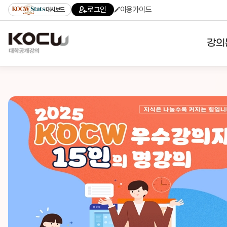
로그인
이용가이드
대시보드
강의
대학
기관
전공
테마