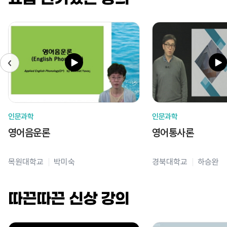
인문과학
인문과학
영어음운론
영어통사론
목원대학교
박미숙
경북대학교
하승완
따끈따끈 신상 강의