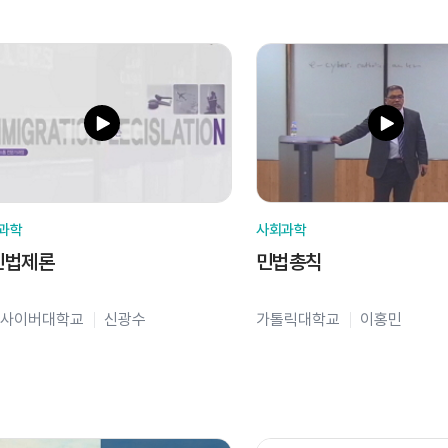
과학
사회과학
민법제론
민법총칙
사이버대학교
신광수
가톨릭대학교
이홍민