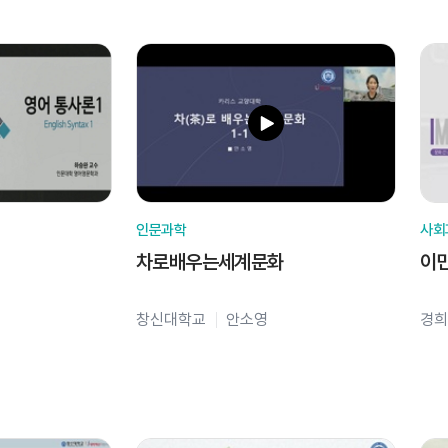
인문과학
사회
차로배우는세계문화
이
창신대학교
안소영
경희