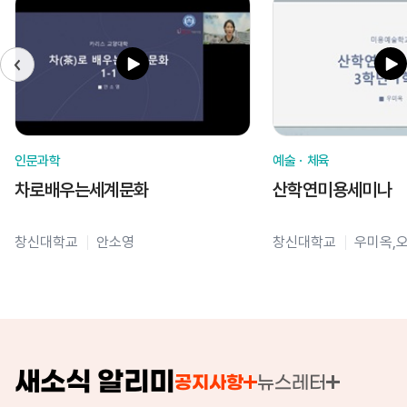
인문과학
예술ㆍ체육
차로배우는세계문화
산학연미용세미나
창신대학교
안소영
창신대학교
우미옥,
새소식 알리미
공지사항
뉴스레터