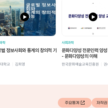
과학
사회과학
벌 정보사회와 통계의 창의적 기
문화다양성 전문인력 양성
- 문화다양성의 이해
대학교
김희영
한국문화예술교육진흥원
권
주요통계
저작권