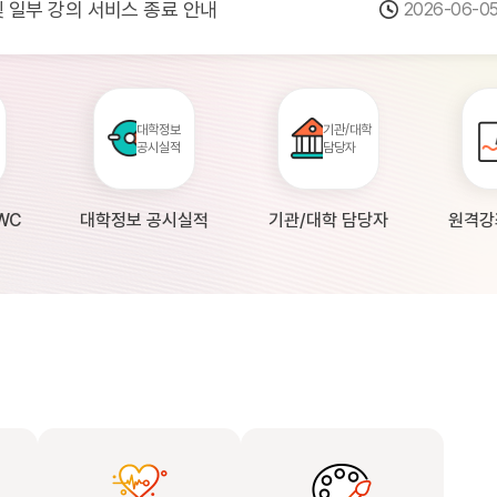
 및 일부 강의 서비스 종료 안내
2026-06-0
점검 안내(4월 24일 19:00 ~ 4월...
2026-04-2
공시 대학의 원격강좌 현황 조사 안내(자주묻...
2026-04-0
대학정보
기관/대학
공시실적
담당자
WC
대학정보 공시실적
기관/대학 담당자
원격강