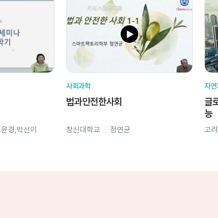
사회과학
자연
법과안전한사회
글로
능
오윤경,박선이
창신대학교
정연균
고려