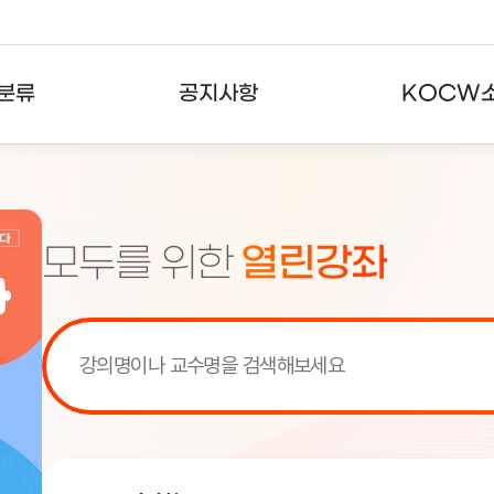
분류
공지사항
KOCW
강의
공지사항
KOCW란
강의
뉴스레터
활용안내
모두를 위한
열린강좌
분야
주요통계현황
발자취
강의
서비스도움말
고객센터
[서비스점검] KOCW 서비스 점
[서비스점검] KOCW 서비스 점