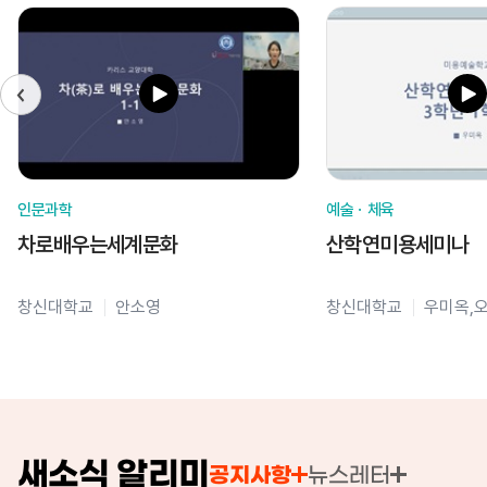
인문과학
예술ㆍ체육
차로배우는세계문화
산학연미용세미나
창신대학교
안소영
창신대학교
우미옥,
새소식 알리미
공지사항
뉴스레터