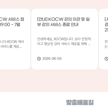
CW 서비스 점
[안내] KOCW 강의 이관 및 일
[
9:00 ~ 7월
부 강의 서비스 종료 안내
검
2
안녕하세요, KOCW입니다. 보다 안정적
입니다.KOCW 에서
안
이고 향상된 강의 서비스 제공을 위해 강
 서비스를 제공하
는
의 이관 작업을 진행하게 되었습니다. 이
서비스 점검을 실시
기
에 따라 일부 강의는2026년 6월 중 서비
업 일시 : 7월 21
합
스가 종료될 예정이오니, 이용에 참고하
2026-06-05
22일(수) 08:00이
2
여 주시기 바랍니다. 강의 이관 일정 안내
스가 점검 시간 동안
이
단계 기간 주요 작업 1단계 6월 1~2주 이
 있으니, 이 점 양
안
관 준비 2단계 6월 3~4주 1차 이관 작업
.저희 KOCW 에
여
3단계 7월 1~2주 2차 이관 작업 완료 및
보다 좋은 서비스
이
시스템 안정화 ※ 이관 작업 진행 상황에
력하겠습니다.감사합
공
따라 일정은 변경될 수 있습니다. 서비스
종료 강의 안내 이관 작업으로 인해 일부
강의는 2026년 6월 15일 서비스 종료되
었습니다. 서비스 종료 강의 목록은 아래
링크에서 확인하실 수 있습니다. → 서비