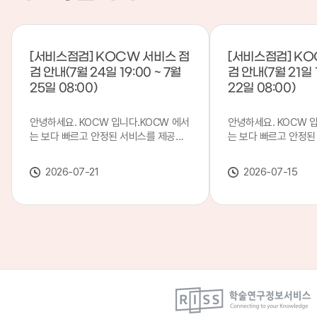
[서비스점검] KOCW 서비스 점
[서비스점검] KO
검 안내(7월 24일 19:00 ~ 7월
검 안내(7월 21일 1
25일 08:00)
22일 08:00)
안녕하세요. KOCW 입니다.KOCW 에서
안녕하세요. KOCW 
는 보다 빠르고 안정된 서비스를 제공하
는 보다 빠르고 안정된
기 위해 다음과 같이 서비스 점검을 실시
기 위해 다음과 같이 
합니다.※ 서비스 점검 작업 일시 : 7월
합니다.※ 서비스 점검 작
2026-07-21
2026-07-15
24일(금) 19:00 ~ 7월 25일(토) 08:00
일(화) 19:00 ~ 7월 
이로 인해 KOCW 서비스가 점검 시간 동
로 인해 KOCW 서비
안 서비스가 일시 중지될 수 있으니, 이
서비스가일시 중지될 수
점 양해하여 주시기 바랍니다.저희
해하여 주시기 바랍니다
KOCW 에서는 이용자 여러분께 보다 좋
서는 이용자 여러분께 
은 서비스를 제공하기 위해 노력하겠습니
를 제공하기 위해 노
다.감사합니다.
니다.