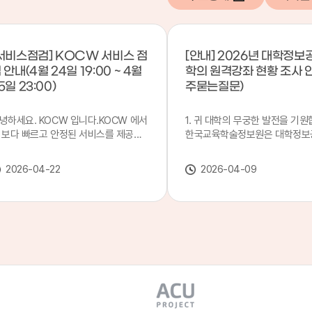
서비스점검] KOCW 서비스 점
[안내] 2026년 대학정보
 안내(4월 24일 19:00 ~ 4월
학의 원격강좌 현황 조사 
5일 23:00)
주묻는질문)
녕하세요. KOCW 입니다.KOCW 에서
1. 귀 대학의 무궁한 발전을 기원
 보다 빠르고 안정된 서비스를 제공하
한국교육학술정보원은 대학정보
 위해 다음과 같이 서비스 점검을 실시
목별 관리기관으로 지정되어 있습
니다.※ 서비스 점검 작업 일시 : 4월
본 조사는 2025. 3. 1~2026. 2.
2026-04-22
2026-04-09
4일(금) 19:00 ~ 4월 25일(토) 23:00
에 운영된 원격강좌(이러닝) 현
로 인해 KOCW 서비스가 점검시간 동
하여, '2026 대학정보공시 대학
 일시중지될 예정이오니, 이 점 양해하
강좌(12-바)'에 데이터를 연계할
 주시기 바랍니다.저희 KOCW 에서는
니다.가. 대학정보공시 대상 대
용자 여러분께 보다 좋은 서비스를 제
4년제 대학, 전문대학, 대학원대
하기 위해 노력하겠습니다.감사합니다.
격강좌(이러닝) 관련 부서(교무처
학습개발센터, 이러닝지원센터 등
송통신대학교 및 사이버대학 제외
인시 캠퍼스인 경우 해당 캠퍼스
있는 기관명을 선택하시면 됩니다.