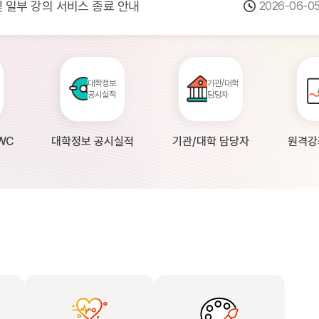
 및 일부 강의 서비스 종료 안내
2026-06-0
점검 안내(4월 24일 19:00 ~ 4월...
2026-04-2
공시 대학의 원격강좌 현황 조사 안내(자주묻...
2026-04-0
대학정보
기관/대학
공시실적
담당자
WC
대학정보 공시실적
기관/대학 담당자
원격강