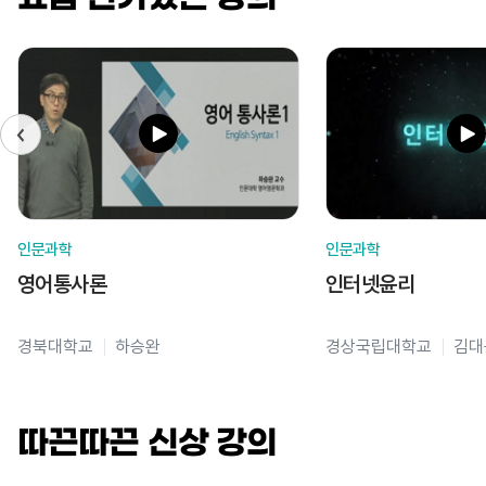
인문과학
인문과학
영어통사론
인터넷윤리
경북대학교
하승완
경상국립대학교
김대
따끈따끈 신상 강의