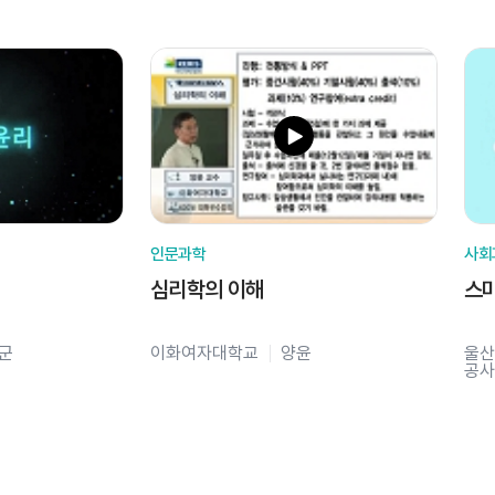
인문과학
사회
심리학의 이해
스
군
이화여자대학교
양윤
울산
공사