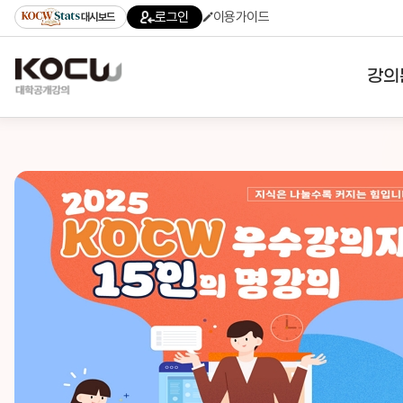
로그인
이용가이드
대시보드
강의
대학
기관
전공
테마