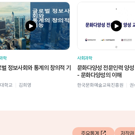
과학
사회과학
벌 정보사회와 통계의 창의적 기
문화다양성 전문인력 양성
- 문화다양성의 이해
대학교
김희영
한국문화예술교육진흥원
권
주요통계
저작권