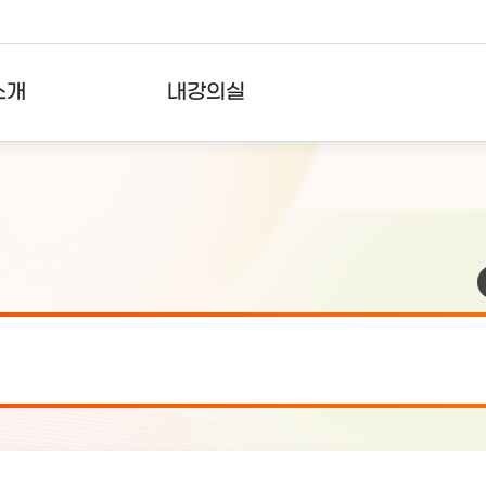
소개
내강의실
?
강의리스트
수강확인증강의
사용자의견
내강의클립
검 안내(7월 24일 19:00 ~ 7월...
2026-07-2
검 안내(7월 21일 19:00 ~ 7...
2026-07-1