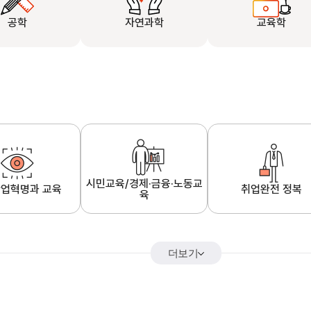
공학
자연과학
교육학
시민교육/경제·금융·노동교
업혁명과 교육
취업완전 정복
육
더보기
어&해외특강
K-MOOC 강의