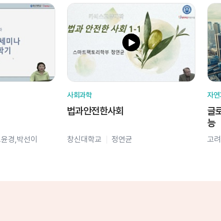
사회과학
자연
법과안전한사회
글로
능
오윤경,박선이
창신대학교
정연균
고려