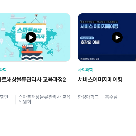
과학
사회과학
마트해상물류관리사 교육과정2
서비스이미지메이킹
항만
스마트해상물류관리사 교육
한성대학교
홍수남
위원회