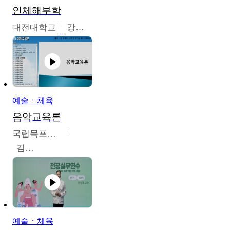
인체해부학
대전대학교
강지혁
예술ㆍ체육
음악교육론
국립목포대학교
김신영
예술ㆍ체육