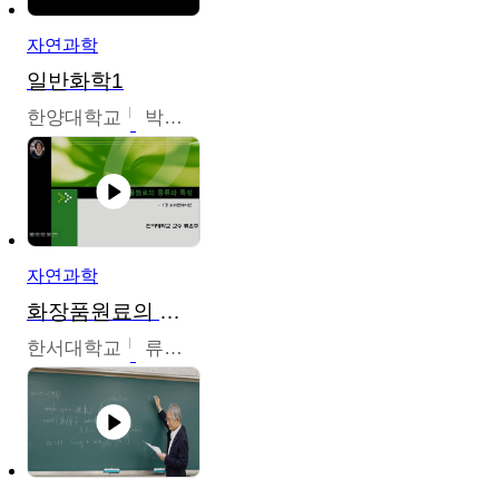
자연과학
일반화학1
한양대학교
박경호
자연과학
화장품원료의 종류와 특성
한서대학교
류은주