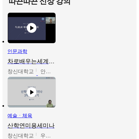
따끈따끈 신상 강의
인문과학
차로배우는세계문화
창신대학교
안소영
예술ㆍ체육
산학연미용세미나
창신대학교
우미옥,오윤경,박선이