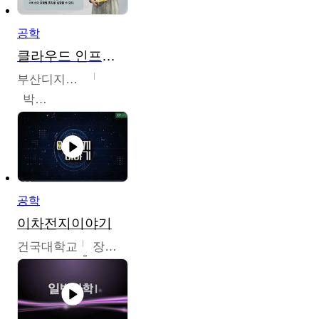
공학
클라우드 인프라 구축 및 활용
부산디지털대학교
박수현
공학
이차전지이야기
건국대학교
장호현