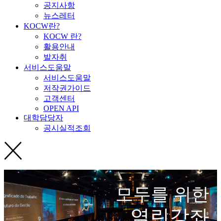
공지사항
뉴스레터
KOCW란?
KOCW 란?
활용안내
발자취
서비스도움말
서비스도움말
저작권가이드
고객센터
OPEN API
대학담당자
공시실적조회
모두를 위한
열린강좌