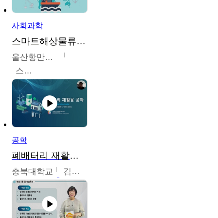
사회과학
스마트해상물류관리사 교육과정2
울산항만공사
스마트해상물류관리사 교육위원회
공학
폐배터리 재활용 공학
충북대학교
김영재,최진섭,한성수,한요셉,윤문수,박유세,강동우,박민준,이동주,조채용