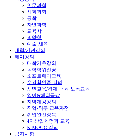
인문과학
사회과학
공학
자연과학
교육학
의약학
예술·체육
대학/기관강의
테마강의
대학기초강의
독학학위전공
소프트웨어교육
수강확인증 강의
시민교육/경제·금융·노동교육
영어&해외특강
자막제공강의
직업·직무 교육과정
취업완전정복
4차산업혁명과 교육
K-MOOC 강의
공지사항