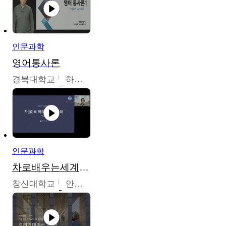
인문과학
영어통사론
경북대학교
하승완
인문과학
차로배우는세계문화
창신대학교
안소영