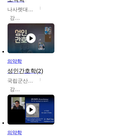
나사렛대학교
강지언
의약학
성인간호학(2)
국립군산대학교
강경아
의약학