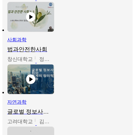
사회과학
법과안전한사회
창신대학교
정연균
자연과학
글로벌 정보사회와 통계의 창의적 기능
고려대학교
김희영