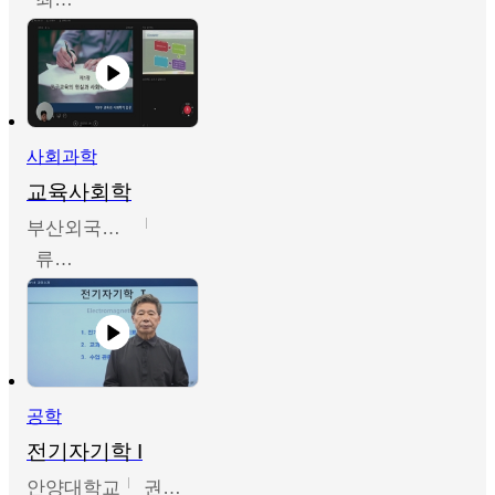
사회과학
교육사회학
부산외국어대학교
류영철
공학
전기자기학 I
안양대학교
권원현