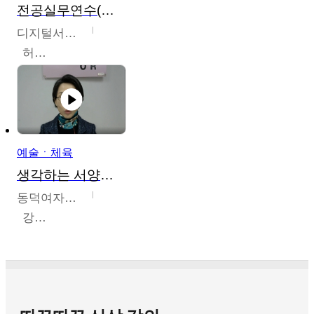
전공실무연수(헤어,메이크업,피부,네일)
디지털서울문화예술대학교
허정록
예술ㆍ체육
생각하는 서양미술의 이해
동덕여자대학교
강수미