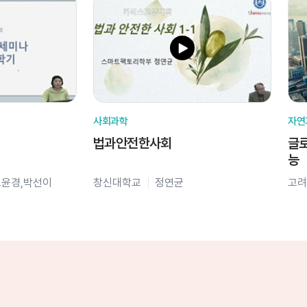
사회과학
자연
법과안전한사회
글로
능
오윤경,박선이
창신대학교
정연균
고려