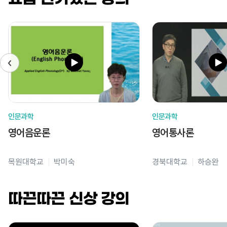
인문과학
인문과학
영어음운론
영어통사론
목원대학교
박미숙
경북대학교
하승완
따끈따끈 신상 강의