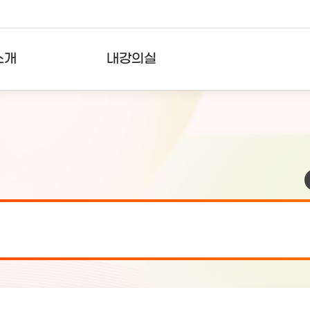
소개
내강의실
?
강의리스트
수강확인증강의
사용자의견
내강의클립
검 안내(7월 24일 19:00 ~ 7월...
2026-07-2
검 안내(7월 21일 19:00 ~ 7...
2026-07-1