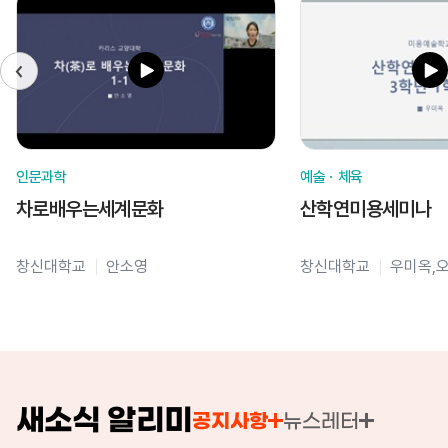
인문과학
예술ㆍ체육
차로배우는세계문화
산학연미용세미나
창신대학교
안소영
창신대학교
우미옥,
새소식 알리미
공지사항
뉴스레터