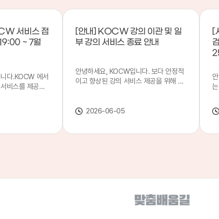
CW 서비스 점
[안내] KOCW 강의 이관 및 일
[
9:00 ~ 7월
부 강의 서비스 종료 안내
검
2
안녕하세요, KOCW입니다. 보다 안정적
입니다.KOCW 에서
안
이고 향상된 강의 서비스 제공을 위해 강
 서비스를 제공하
는
의 이관 작업을 진행하게 되었습니다. 이
서비스 점검을 실시
기
에 따라 일부 강의는2026년 6월 중 서비
업 일시 : 7월 21
합
스가 종료될 예정이오니, 이용에 참고하
2026-06-05
22일(수) 08:00이
2
여 주시기 바랍니다. 강의 이관 일정 안내
스가 점검 시간 동안
이
단계 기간 주요 작업 1단계 6월 1~2주 이
 있으니, 이 점 양
안
관 준비 2단계 6월 3~4주 1차 이관 작업
.저희 KOCW 에
여
3단계 7월 1~2주 2차 이관 작업 완료 및
보다 좋은 서비스
이
시스템 안정화 ※ 이관 작업 진행 상황에
력하겠습니다.감사합
공
따라 일정은 변경될 수 있습니다. 서비스
종료 강의 안내 이관 작업으로 인해 일부
강의는 2026년 6월 15일 서비스 종료되
었습니다. 서비스 종료 강의 목록은 아래
링크에서 확인하실 수 있습니다. → 서비
스 종료 강의 목록 바로가기 이용자 여러