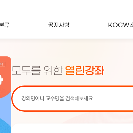
분류
공지사항
KOCW
강의
공지사항
KOCW란
강의
뉴스레터
활용안내
모두를 위한
열린강좌
분야
주요통계현황
발자취
강의
서비스도움말
고객센터
[서비스점검] KOCW 서비스 점
[서비스점검] KOCW 서비스 점