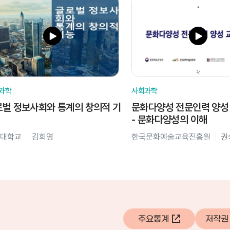
과학
사회과학
벌 정보사회와 통계의 창의적 기
문화다양성 전문인력 양성
- 문화다양성의 이해
대학교
김희영
한국문화예술교육진흥원
권
주요통계
저작권