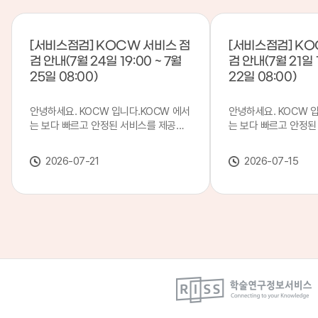
[서비스점검] KOCW 서비스 점
[서비스점검] KO
검 안내(7월 24일 19:00 ~ 7월
검 안내(7월 21일 1
25일 08:00)
22일 08:00)
안녕하세요. KOCW 입니다.KOCW 에서
안녕하세요. KOCW 
는 보다 빠르고 안정된 서비스를 제공하
는 보다 빠르고 안정된
기 위해 다음과 같이 서비스 점검을 실시
기 위해 다음과 같이 
합니다.※ 서비스 점검 작업 일시 : 7월
합니다.※ 서비스 점검 작
2026-07-21
2026-07-15
24일(금) 19:00 ~ 7월 25일(토) 08:00
일(화) 19:00 ~ 7월 
이로 인해 KOCW 서비스가 점검 시간 동
로 인해 KOCW 서비
안 서비스가 일시 중지될 수 있으니, 이
서비스가일시 중지될 수
점 양해하여 주시기 바랍니다.저희
해하여 주시기 바랍니다
KOCW 에서는 이용자 여러분께 보다 좋
서는 이용자 여러분께 
은 서비스를 제공하기 위해 노력하겠습니
를 제공하기 위해 노
다.감사합니다.
니다.