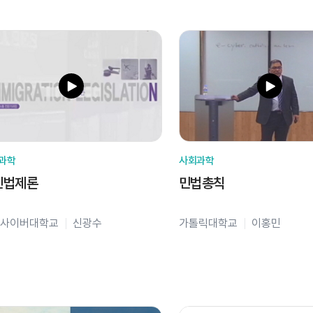
과학
사회과학
민법제론
민법총칙
사이버대학교
신광수
가톨릭대학교
이홍민