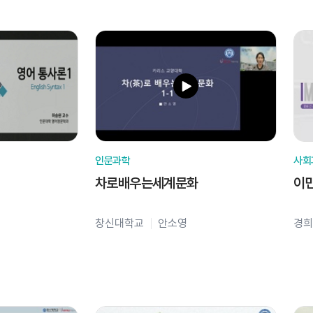
인문과학
사회
차로배우는세계문화
이
창신대학교
안소영
경희