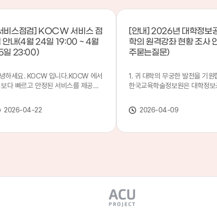
서비스점검] KOCW 서비스 점
[안내] 2026년 대학정보
 안내(4월 24일 19:00 ~ 4월
학의 원격강좌 현황 조사 
5일 23:00)
주묻는질문)
녕하세요. KOCW 입니다.KOCW 에서
1. 귀 대학의 무궁한 발전을 기원
 보다 빠르고 안정된 서비스를 제공하
한국교육학술정보원은 대학정보
 위해 다음과 같이 서비스 점검을 실시
목별 관리기관으로 지정되어 있습
니다.※ 서비스 점검 작업 일시 : 4월
본 조사는 2025. 3. 1~2026. 2.
2026-04-22
2026-04-09
4일(금) 19:00 ~ 4월 25일(토) 23:00
에 운영된 원격강좌(이러닝) 현
로 인해 KOCW 서비스가 점검시간 동
하여, '2026 대학정보공시 대학
 일시중지될 예정이오니, 이 점 양해하
강좌(12-바)'에 데이터를 연계할
 주시기 바랍니다.저희 KOCW 에서는
니다.가. 대학정보공시 대상 대
용자 여러분께 보다 좋은 서비스를 제
4년제 대학, 전문대학, 대학원대
하기 위해 노력하겠습니다.감사합니다.
격강좌(이러닝) 관련 부서(교무처
학습개발센터, 이러닝지원센터 등
송통신대학교 및 사이버대학 제외
인시 캠퍼스인 경우 해당 캠퍼스
있는 기관명을 선택하시면 됩니다.
사기간 : 2026. 4. 20(월) 09:00