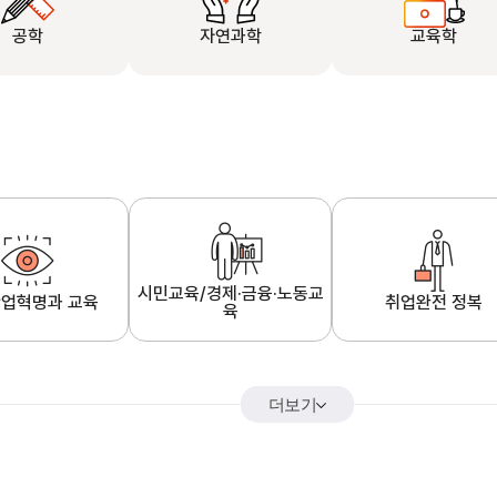
공학
자연과학
교육학
시민교육/경제·금융·노동교
업혁명과 교육
취업완전 정복
육
더보기
어&해외특강
K-MOOC 강의