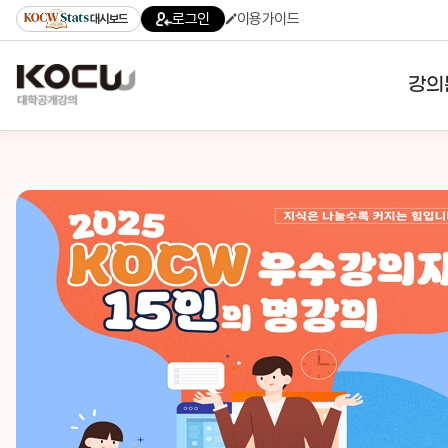
로그인
이용가이드
대시보드
강의
대학
기관
전공
테마