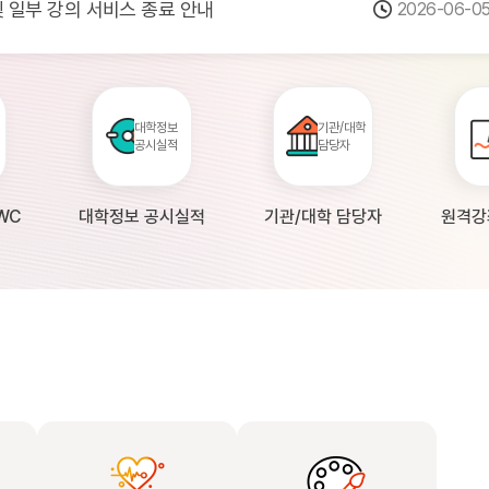
 및 일부 강의 서비스 종료 안내
2026-06-0
점검 안내(4월 24일 19:00 ~ 4월...
2026-04-2
공시 대학의 원격강좌 현황 조사 안내(자주묻...
2026-04-0
대학정보
기관/대학
공시실적
담당자
WC
대학정보 공시실적
기관/대학 담당자
원격강