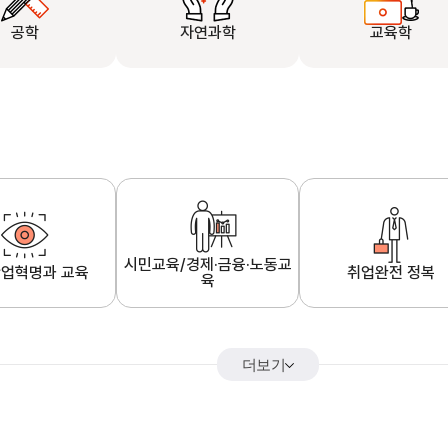
공학
자연과학
교육학
시민교육/경제·금융·노동교
업혁명과 교육
취업완전 정복
육
더보기
어&해외특강
K-MOOC 강의