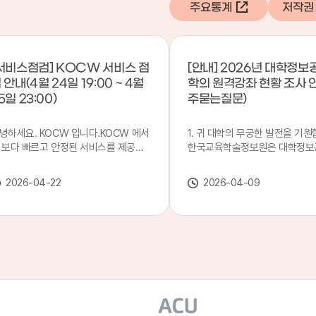
주요통계
저작권
서비스점검] KOCW 서비스 점
[안내] 2026년 대학정보
 안내(4월 24일 19:00 ~ 4월
학의 원격강좌 현황 조사 
5일 23:00)
주묻는질문)
녕하세요. KOCW 입니다.KOCW 에서
1. 귀 대학의 무궁한 발전을 기원
 보다 빠르고 안정된 서비스를 제공하
한국교육학술정보원은 대학정보
 위해 다음과 같이 서비스 점검을 실시
목별 관리기관으로 지정되어 있습
니다.※ 서비스 점검 작업 일시 : 4월
본 조사는 2025. 3. 1~2026. 2.
2026-04-22
2026-04-09
4일(금) 19:00 ~ 4월 25일(토) 23:00
에 운영된 원격강좌(이러닝) 현
로 인해 KOCW 서비스가 점검시간 동
하여, '2026 대학정보공시 대학
 일시중지될 예정이오니, 이 점 양해하
강좌(12-바)'에 데이터를 연계할
 주시기 바랍니다.저희 KOCW 에서는
니다.가. 대학정보공시 대상 대
용자 여러분께 보다 좋은 서비스를 제
4년제 대학, 전문대학, 대학원대
하기 위해 노력하겠습니다.감사합니다.
격강좌(이러닝) 관련 부서(교무처
학습개발센터, 이러닝지원센터 등
송통신대학교 및 사이버대학 제외
인시 캠퍼스인 경우 해당 캠퍼스