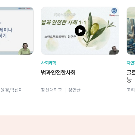
사회과학
자연
법과안전한사회
글로
능
오윤경,박선이
창신대학교
정연균
고려