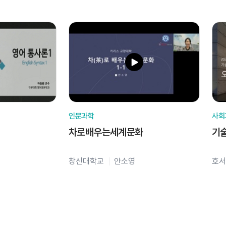
인문과학
사회
차로배우는세계문화
기
창신대학교
안소영
호서