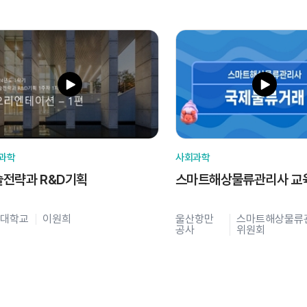
과학
사회과학
술전략과 R&D기획
스마트해상물류관리사 교
대학교
이원희
울산항만
스마트해상물류
공사
위원회