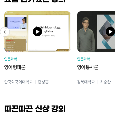
인문과학
인문과학
영어형태론
영어통사론
한국외국어대학교
홍성훈
경북대학교
하승완
따끈따끈 신상 강의