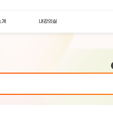
소개
내강의실
?
강의리스트
수강확인증강의
사용자의견
내강의클립
검 안내(7월 24일 19:00 ~ 7월...
2026-07-2
검 안내(7월 21일 19:00 ~ 7...
2026-07-1