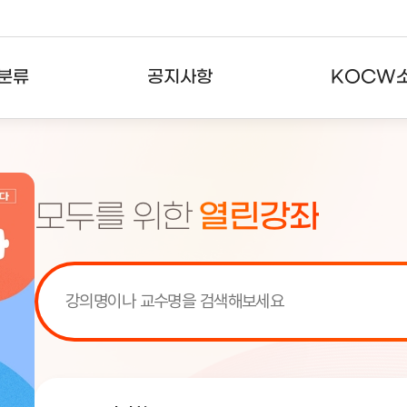
분류
공지사항
KOCW
강의
공지사항
KOCW란
강의
뉴스레터
활용안내
모두를 위한
열린강좌
분야
주요통계현황
발자취
강의
서비스도움말
고객센터
[서비스점검] KOCW 서비스 점
[서비스점검] KOCW 서비스 점