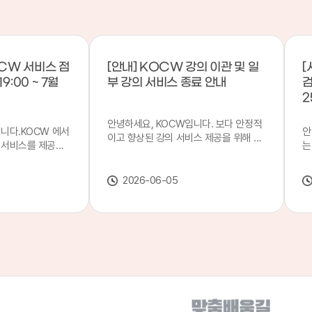
CW 서비스 점
[안내] KOCW 강의 이관 및 일
[
9:00 ~ 7월
부 강의 서비스 종료 안내
검
2
안녕하세요, KOCW입니다. 보다 안정적
입니다.KOCW 에서
안
이고 향상된 강의 서비스 제공을 위해 강
 서비스를 제공하
는
의 이관 작업을 진행하게 되었습니다. 이
서비스 점검을 실시
기
에 따라 일부 강의는2026년 6월 중 서비
업 일시 : 7월 21
합
스가 종료될 예정이오니, 이용에 참고하
2026-06-05
22일(수) 08:00이
2
여 주시기 바랍니다. 강의 이관 일정 안내
스가 점검 시간 동안
이
단계 기간 주요 작업 1단계 6월 1~2주 이
 있으니, 이 점 양
안
관 준비 2단계 6월 3~4주 1차 이관 작업
.저희 KOCW 에
여
3단계 7월 1~2주 2차 이관 작업 완료 및
보다 좋은 서비스
이
시스템 안정화 ※ 이관 작업 진행 상황에
력하겠습니다.감사합
공
따라 일정은 변경될 수 있습니다. 서비스
종료 강의 안내 이관 작업으로 인해 일부
강의는 2026년 6월 15일 서비스 종료되
었습니다. 서비스 종료 강의 목록은 아래