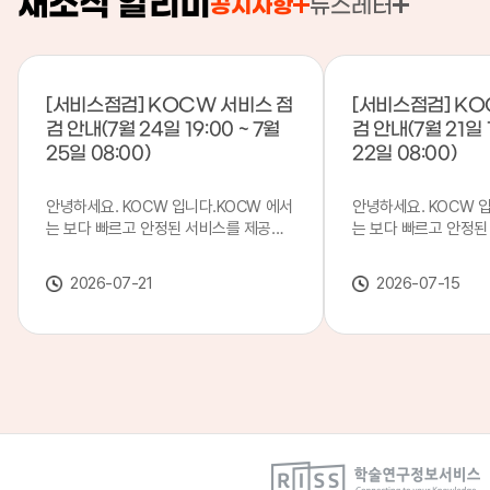
새소식 알리미
공지사항
뉴스레터
[서비스점검] KOCW 서비스 점
[서비스점검] KO
검 안내(7월 24일 19:00 ~ 7월
검 안내(7월 21일 1
25일 08:00)
22일 08:00)
안녕하세요. KOCW 입니다.KOCW 에서
안녕하세요. KOCW 
는 보다 빠르고 안정된 서비스를 제공하
는 보다 빠르고 안정된
기 위해 다음과 같이 서비스 점검을 실시
기 위해 다음과 같이 
합니다.※ 서비스 점검 작업 일시 : 7월
합니다.※ 서비스 점검 작
2026-07-21
2026-07-15
24일(금) 19:00 ~ 7월 25일(토) 08:00
일(화) 19:00 ~ 7월 
이로 인해 KOCW 서비스가 점검 시간 동
로 인해 KOCW 서비
안 서비스가 일시 중지될 수 있으니, 이
서비스가일시 중지될 수
점 양해하여 주시기 바랍니다.저희
해하여 주시기 바랍니다
KOCW 에서는 이용자 여러분께 보다 좋
서는 이용자 여러분께 
은 서비스를 제공하기 위해 노력하겠습니
를 제공하기 위해 노
다.감사합니다.
니다.