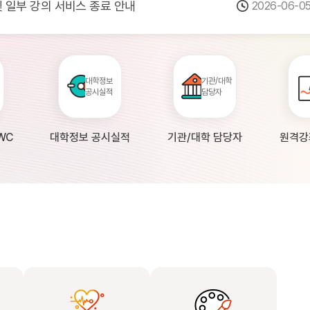
 및 일부 강의 서비스 종료 안내
2026-06-0
점검 안내(4월 24일 19:00 ~ 4월...
2026-04-2
공시 대학의 원격강좌 현황 조사 안내(자주묻...
2026-04-0
대학정보
기관/대학
공시실적
담당자
WC
대학정보 공시실적
기관/대학 담당자
원격강