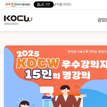
로그인
이용가이드
대시보드
강의
대학
기관
전공
테마