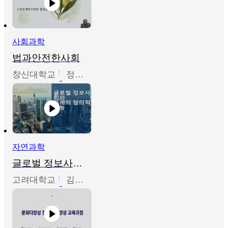
사회과학
법과안전한사회
창신대학교
정연균
자연과학
글로벌 정보사회와 통계의 창의적 기능
고려대학교
김희영