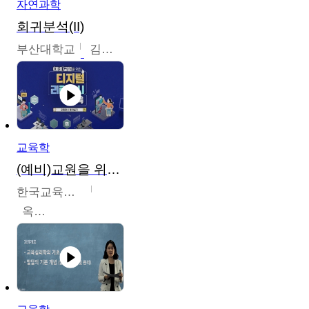
자연과학
회귀분석(II)
부산대학교
김충락
교육학
(예비)교원을 위한 디지털 리터러시 교육
한국교육학술정보원
옥현진