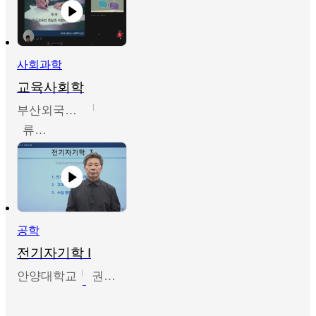
사회과학
교육사회학
부산외국어대학교
류영철
공학
전기자기학 I
안양대학교
권원현