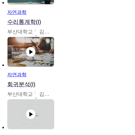
자연과학
수리통계학(I)
부산대학교
김충락
자연과학
회귀분석(I)
부산대학교
김충락