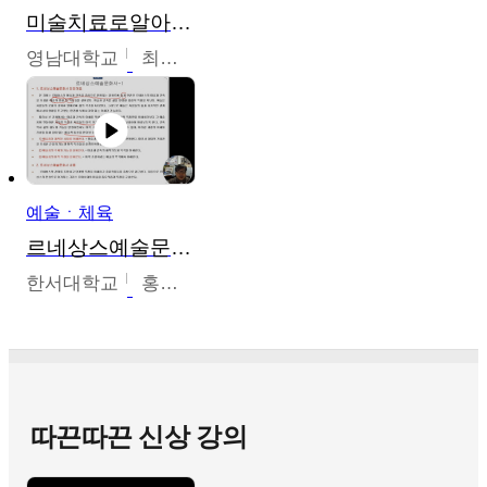
미술치료로알아가는가족이야기
영남대학교
최선남
예술ㆍ체육
르네상스예술문화사
한서대학교
홍창호
따끈따끈 신상 강의