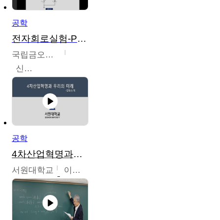
공학
전자회로실험-PSPICE 시뮬레이션
국립금오공과대학교
신경욱
공학
4차산업혁명과우리의미래
서원대학교
이병권