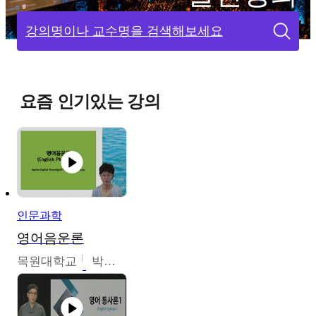
강의명이나 교수명을 검색해보세요
요즘 인기있는 강의
인문과학
영어음운론
목원대학교
박미숙