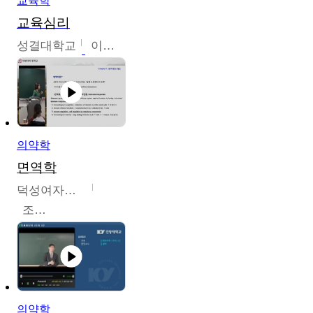
교육학
교육심리
성결대학교
이수경
의약학
면역학
덕성여자대학교
조효선
의약학