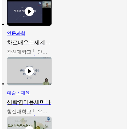
인문과학
차로배우는세계문화
창신대학교
안소영
예술ㆍ체육
산학연미용세미나
창신대학교
우미옥,오윤경,박선이