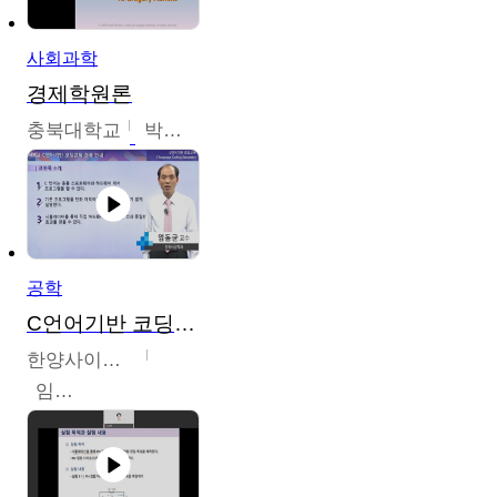
사회과학
경제학원론
충북대학교
박철호
공학
C언어기반 코딩교육
한양사이버대학교
임동균