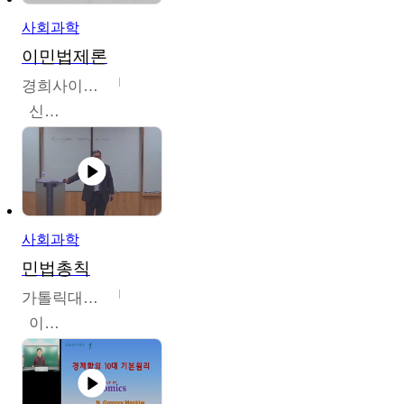
사회과학
이민법제론
경희사이버대학교
신광수
사회과학
민법총칙
가톨릭대학교
이홍민