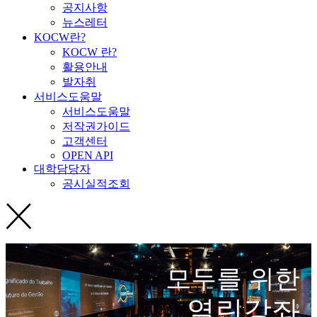
공지사항
뉴스레터
KOCW란?
KOCW 란?
활용안내
발자취
서비스도움말
서비스도움말
저작권가이드
고객센터
OPEN API
대학담당자
공시실적조회
모두를 위한
열린강좌