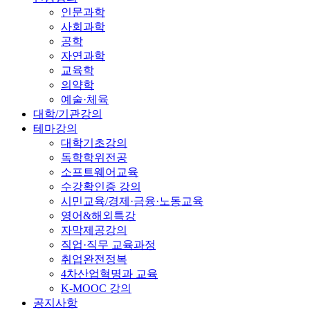
인문과학
사회과학
공학
자연과학
교육학
의약학
예술·체육
대학/기관강의
테마강의
대학기초강의
독학학위전공
소프트웨어교육
수강확인증 강의
시민교육/경제·금융·노동교육
영어&해외특강
자막제공강의
직업·직무 교육과정
취업완전정복
4차산업혁명과 교육
K-MOOC 강의
공지사항