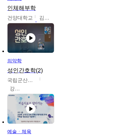
인체해부학
건양대학교
김철태
의약학
성인간호학(2)
국립군산대학교
강경아
예술ㆍ체육