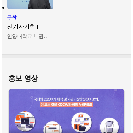
공학
전기자기학 I
안양대학교
권원현
홍보 영상