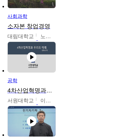
사회과학
소자본 창업경영
대림대학교
노경호
공학
4차산업혁명과우리의미래
서원대학교
이병권