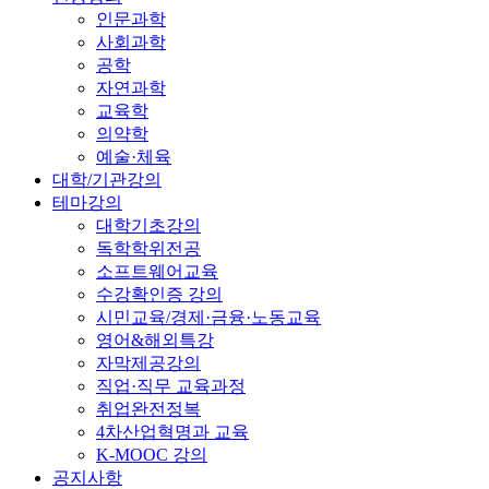
인문과학
사회과학
공학
자연과학
교육학
의약학
예술·체육
대학/기관강의
테마강의
대학기초강의
독학학위전공
소프트웨어교육
수강확인증 강의
시민교육/경제·금융·노동교육
영어&해외특강
자막제공강의
직업·직무 교육과정
취업완전정복
4차산업혁명과 교육
K-MOOC 강의
공지사항