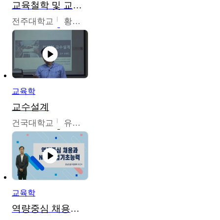
교육철학 및 교육사
전주대학교
황혜연
교육학
교수설계
건국대학교
유병민
교육학
역량중심 채용과 NCS직업기초능력