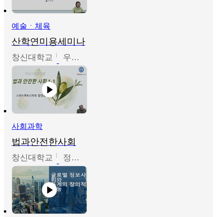
예술ㆍ체육
산학연미용세미나
창신대학교
우미옥,오윤경,박선이
사회과학
법과안전한사회
창신대학교
정연균