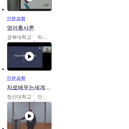
인문과학
영어통사론
경북대학교
하승완
인문과학
차로배우는세계문화
창신대학교
안소영