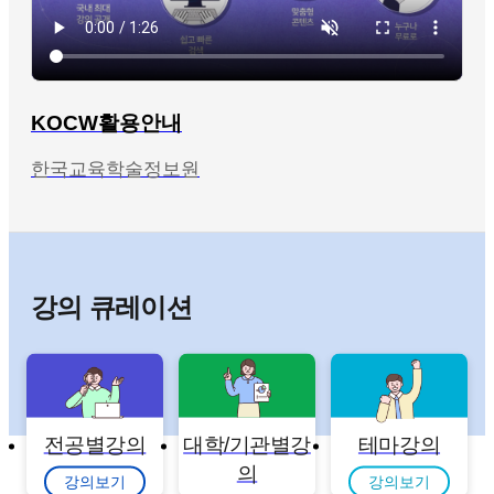
KOCW활용안내
한국교육학술정보원
강의 큐레이션
전공별강의
대학/기관별강
테마강의
의
강의보기
강의보기