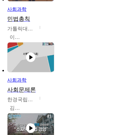
사회과학
민법총칙
가톨릭대학교
이홍민
사회과학
사회문제론
한경국립대학교
김구민