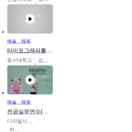
예술ㆍ체육
타이포그래피를 배워봅시다.
동서대학교
김경원
예술ㆍ체육
전공실무연수(헤어,메이크업,피부,네일)
디지털서울문화예술대학교
허정록