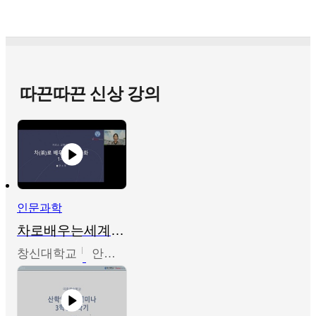
따끈따끈 신상 강의
인문과학
차로배우는세계문화
창신대학교
안소영