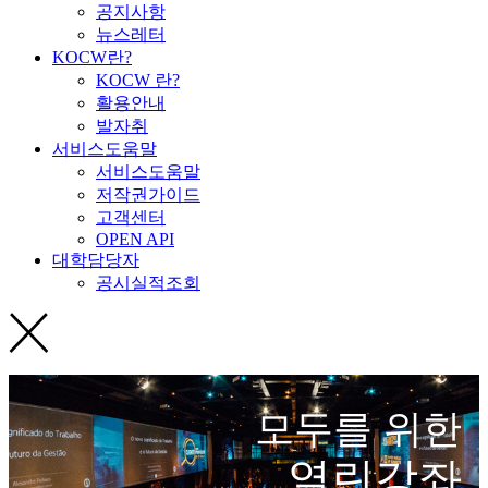
공지사항
뉴스레터
KOCW란?
KOCW 란?
활용안내
발자취
서비스도움말
서비스도움말
저작권가이드
고객센터
OPEN API
대학담당자
공시실적조회
모두를 위한
열린강좌