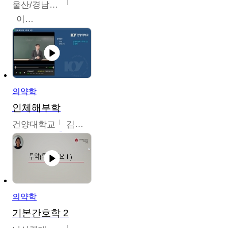
울산/경남권역센터
이은석
의약학
인체해부학
건양대학교
김철태
의약학
기본간호학 2