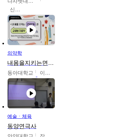
나사렛대학교
신미경
의약학
내몸을지키는면역반응과감염병치료약
동아대학교
이상민
예술ㆍ체육
동양연극사
안양대학교
장영수