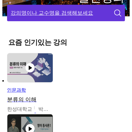
강의명이나 교수명을 검색해보세요
요즘 인기있는 강의
인문과학
분류의 이해
한성대학교
박지영,이혜원,최인경