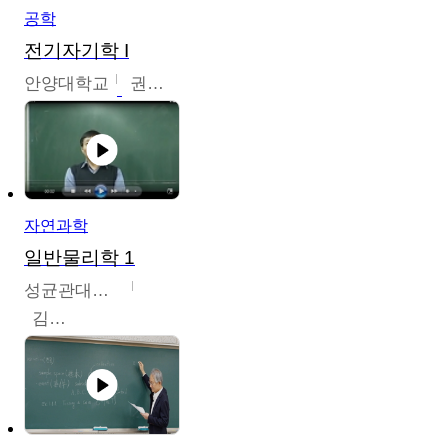
공학
전기자기학 I
안양대학교
권원현
자연과학
일반물리학 1
성균관대학교
김범준