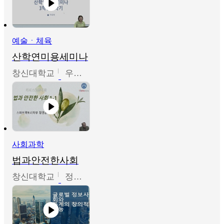
예술ㆍ체육
산학연미용세미나
창신대학교
우미옥,오윤경,박선이
사회과학
법과안전한사회
창신대학교
정연균