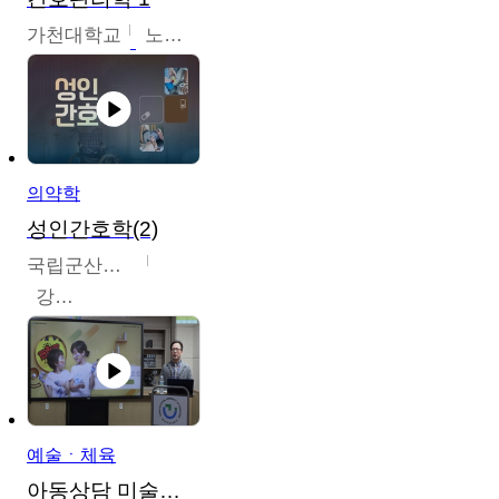
가천대학교
노원정
의약학
성인간호학(2)
국립군산대학교
강경아
예술ㆍ체육
아동상담 미술치료