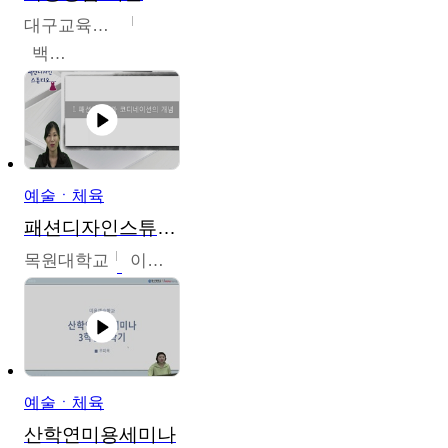
대구교육대학교
백중열
예술ㆍ체육
패션디자인스튜디오
목원대학교
이건희
예술ㆍ체육
산학연미용세미나