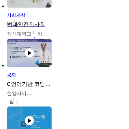
사회과학
법과안전한사회
창신대학교
정연균
공학
C언어기반 코딩교육
한양사이버대학교
임동균