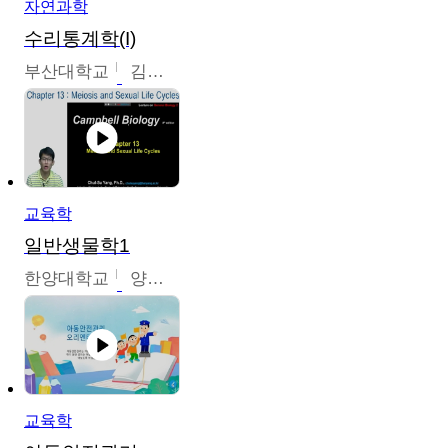
자연과학
수리통계학(I)
부산대학교
김충락
교육학
일반생물학1
한양대학교
양철수
교육학