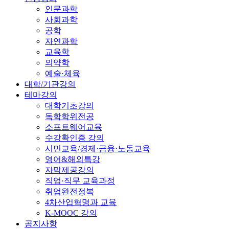
인문과학
사회과학
공학
자연과학
교육학
의약학
예술·체육
대학/기관강의
테마강의
대학기초강의
독학학위전공
소프트웨어교육
수강확인증 강의
시민교육/경제·금융·노동교육
영어&해외특강
자막제공강의
직업·직무 교육과정
취업완전정복
4차산업혁명과 교육
K-MOOC 강의
공지사항