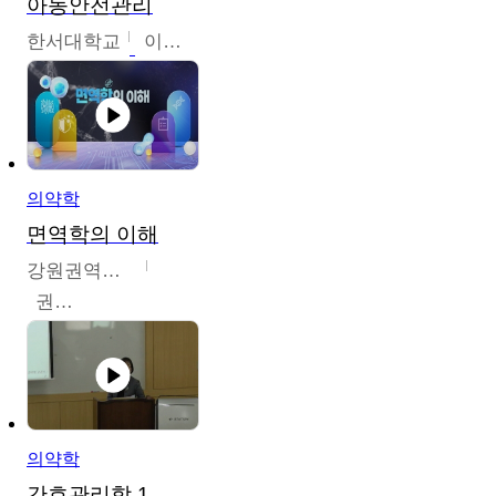
아동안전관리
한서대학교
이태연
의약학
면역학의 이해
강원권역센터
권보인
의약학
간호관리학 1