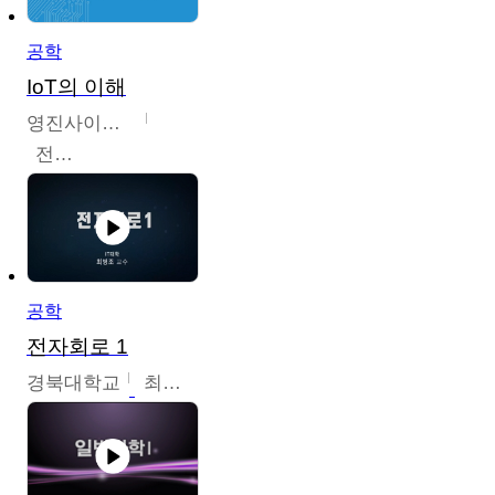
공학
IoT의 이해
영진사이버대학교
전병현
공학
전자회로 1
경북대학교
최병조