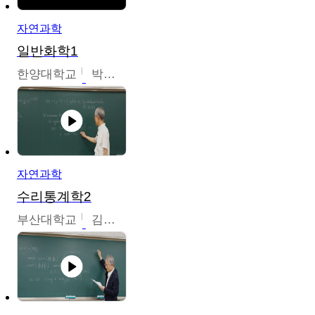
자연과학
일반화학1
한양대학교
박경호
자연과학
수리통계학2
부산대학교
김충락