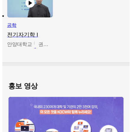
공학
전기자기학 I
안양대학교
권원현
홍보 영상