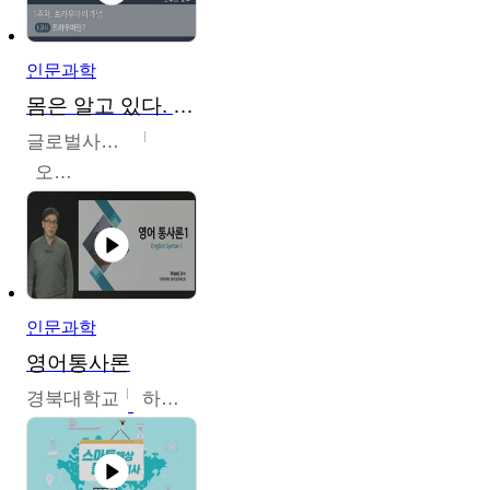
인문과학
몸은 알고 있다. 트라우마의 흔적
글로벌사이버대학교
오주원
인문과학
영어통사론
경북대학교
하승완