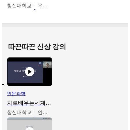
창신대학교
우미옥,오윤경,박선이
따끈따끈 신상 강의
인문과학
차로배우는세계문화
창신대학교
안소영