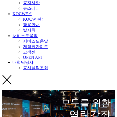
공지사항
뉴스레터
KOCW란?
KOCW 란?
활용안내
발자취
서비스도움말
서비스도움말
저작권가이드
고객센터
OPEN API
대학담당자
공시실적조회
모두를 위한
열린강좌