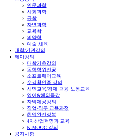
인문과학
사회과학
공학
자연과학
교육학
의약학
예술·체육
대학/기관강의
테마강의
대학기초강의
독학학위전공
소프트웨어교육
수강확인증 강의
시민교육/경제·금융·노동교육
영어&해외특강
자막제공강의
직업·직무 교육과정
취업완전정복
4차산업혁명과 교육
K-MOOC 강의
공지사항