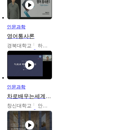
인문과학
영어통사론
경북대학교
하승완
인문과학
차로배우는세계문화
창신대학교
안소영