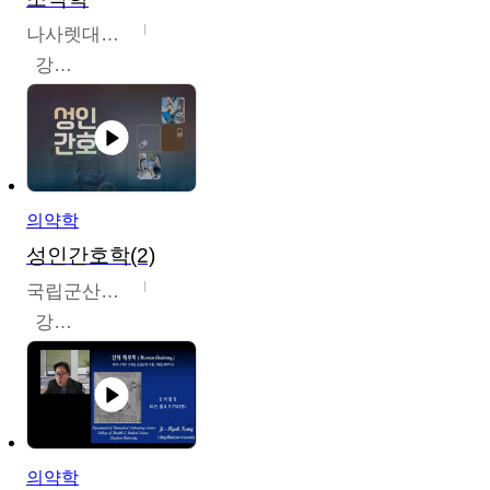
나사렛대학교
강지언
의약학
성인간호학(2)
국립군산대학교
강경아
의약학