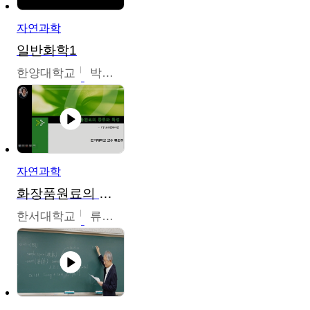
자연과학
일반화학1
한양대학교
박경호
자연과학
화장품원료의 종류와 특성
한서대학교
류은주