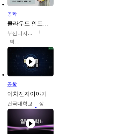
공학
클라우드 인프라 구축 및 활용
부산디지털대학교
박수현
공학
이차전지이야기
건국대학교
장호현