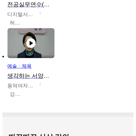
전공실무연수(헤어,메이크업,피부,네일)
디지털서울문화예술대학교
허정록
예술ㆍ체육
생각하는 서양미술의 이해
동덕여자대학교
강수미