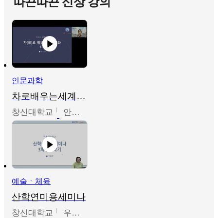
따끈따끈 신상 강의
인문과학
차로배우는세계문화
창신대학교
안소영
예술ㆍ체육
산학연미용세미나
창신대학교
우미옥,오윤경,박선이