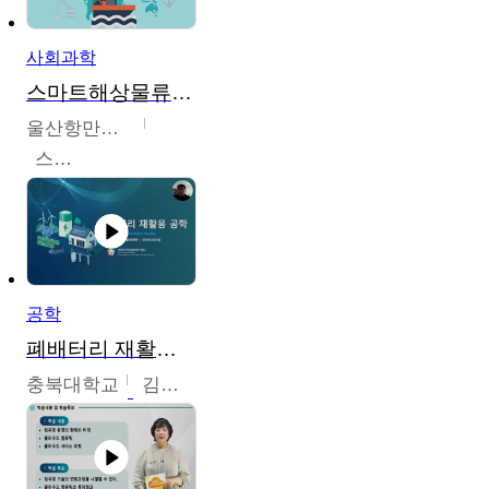
사회과학
스마트해상물류관리사 교육과정2
울산항만공사
스마트해상물류관리사 교육위원회
공학
폐배터리 재활용 공학
충북대학교
김영재,최진섭,한성수,한요셉,윤문수,박유세,강동우,박민준,이동주,조채용