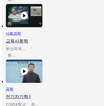
사회과학
교육사회학
부산외국어대학교
류영철
공학
전기자기학 I
안양대학교
권원현