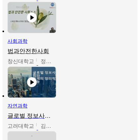
사회과학
법과안전한사회
창신대학교
정연균
자연과학
글로벌 정보사회와 통계의 창의적 기능
고려대학교
김희영