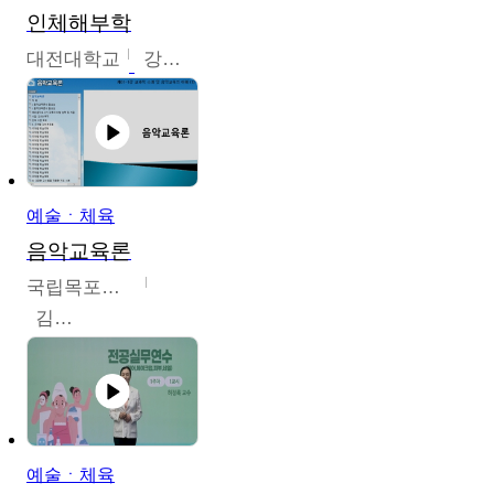
인체해부학
대전대학교
강지혁
예술ㆍ체육
음악교육론
국립목포대학교
김신영
예술ㆍ체육