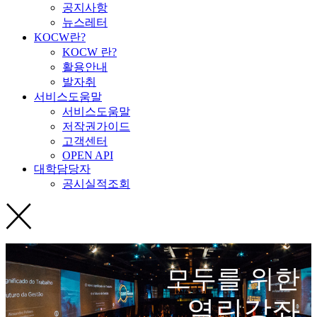
공지사항
뉴스레터
KOCW란?
KOCW 란?
활용안내
발자취
서비스도움말
서비스도움말
저작권가이드
고객센터
OPEN API
대학담당자
공시실적조회
모두를 위한
열린강좌