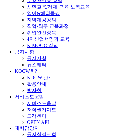
수강확인증 강의
시민교육/경제·금융·노동교육
영어&해외특강
자막제공강의
직업·직무 교육과정
취업완전정복
4차산업혁명과 교육
K-MOOC 강의
공지사항
공지사항
뉴스레터
KOCW란?
KOCW 란?
활용안내
발자취
서비스도움말
서비스도움말
저작권가이드
고객센터
OPEN API
대학담당자
공시실적조회