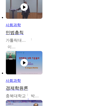
사회과학
민법총칙
가톨릭대학교
이홍민
사회과학
경제학원론
충북대학교
박철호