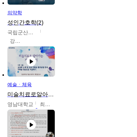
의약학
성인간호학(2)
국립군산대학교
강경아
예술ㆍ체육
미술치료로알아가는가족이야기
영남대학교
최선남