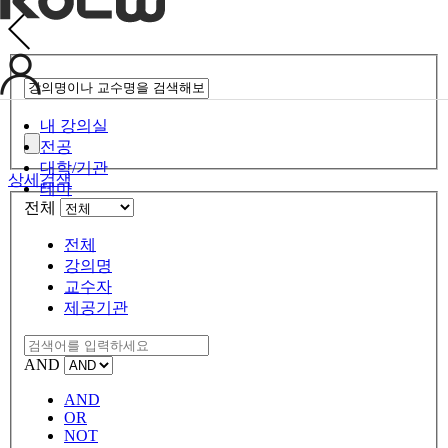
내 강의실
전공
대학/기관
상세검색
테마
전체
전체
강의명
교수자
제공기관
AND
AND
OR
NOT