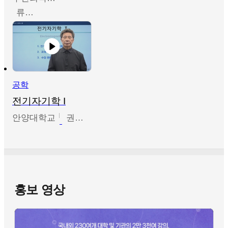
류영철
공학
전기자기학 I
안양대학교
권원현
홍보 영상