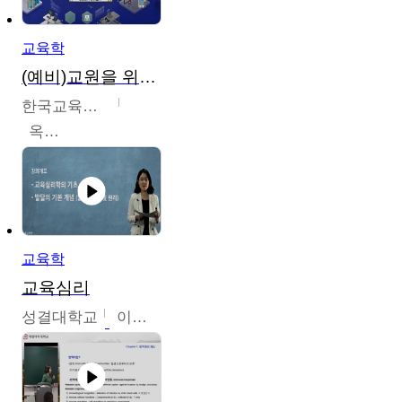
교육학
(예비)교원을 위한 디지털 리터러시 교육
한국교육학술정보원
옥현진
교육학
교육심리
성결대학교
이수경