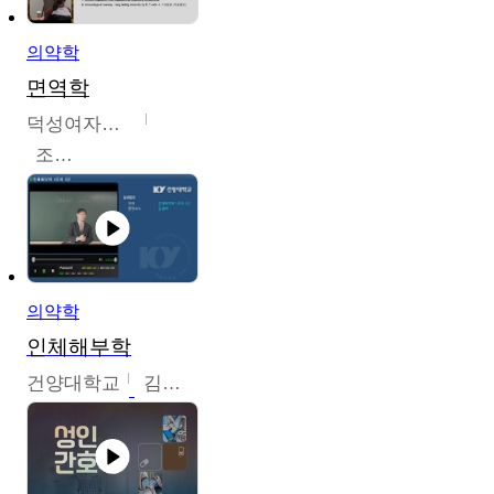
의약학
면역학
덕성여자대학교
조효선
의약학
인체해부학
건양대학교
김철태