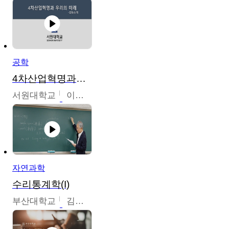
공학
4차산업혁명과우리의미래
서원대학교
이병권
자연과학
수리통계학(I)
부산대학교
김충락