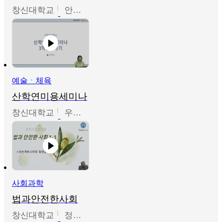
창신대학교
안소영
예술ㆍ체육
산학연미용세미나
창신대학교
우미옥,오윤경,박선이
사회과학
법과안전한사회
창신대학교
정연균