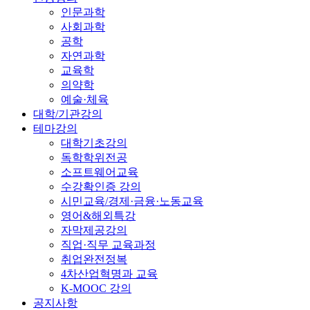
인문과학
사회과학
공학
자연과학
교육학
의약학
예술·체육
대학/기관강의
테마강의
대학기초강의
독학학위전공
소프트웨어교육
수강확인증 강의
시민교육/경제·금융·노동교육
영어&해외특강
자막제공강의
직업·직무 교육과정
취업완전정복
4차산업혁명과 교육
K-MOOC 강의
공지사항