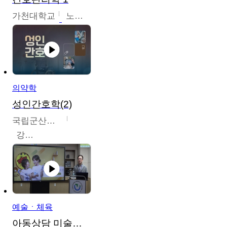
가천대학교
노원정
의약학
성인간호학(2)
국립군산대학교
강경아
예술ㆍ체육
아동상담 미술치료