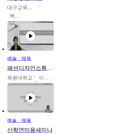
대구교육대학교
백중열
예술ㆍ체육
패션디자인스튜디오
목원대학교
이건희
예술ㆍ체육
산학연미용세미나