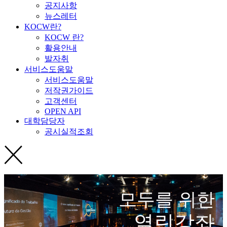
공지사항
뉴스레터
KOCW란?
KOCW 란?
활용안내
발자취
서비스도움말
서비스도움말
저작권가이드
고객센터
OPEN API
대학담당자
공시실적조회
모두를 위한
열린강좌