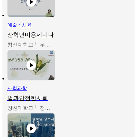
예술ㆍ체육
산학연미용세미나
창신대학교
우미옥,오윤경,박선이
사회과학
법과안전한사회
창신대학교
정연균