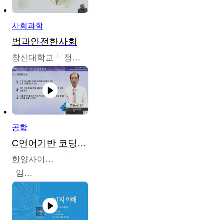
사회과학
법과안전한사회
창신대학교
정연균
공학
C언어기반 코딩교육
한양사이버대학교
임동균