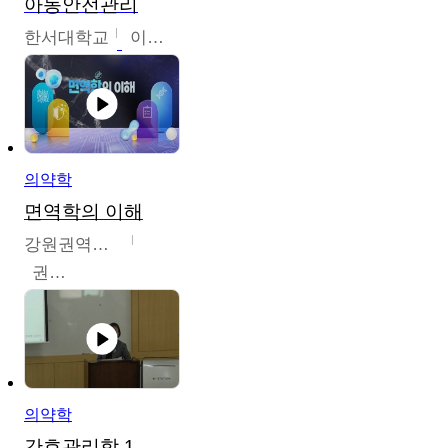
아동안전관리
한서대학교
이태연
의약학
면역학의 이해
강원권역센터
권보인
의약학
간호관리학 1