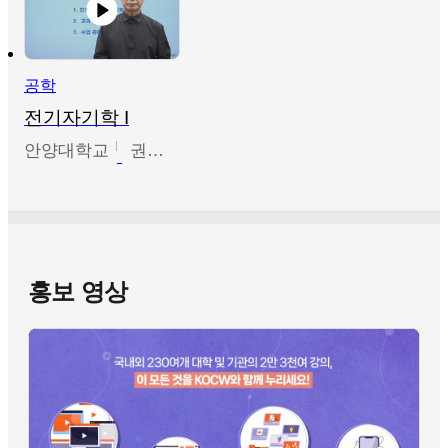
공학
전기자기학 I
안양대학교
권원현
홍보 영상