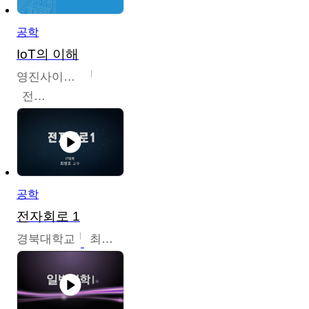
공학
IoT의 이해
영진사이버대학교
전병현
공학
전자회로 1
경북대학교
최병조