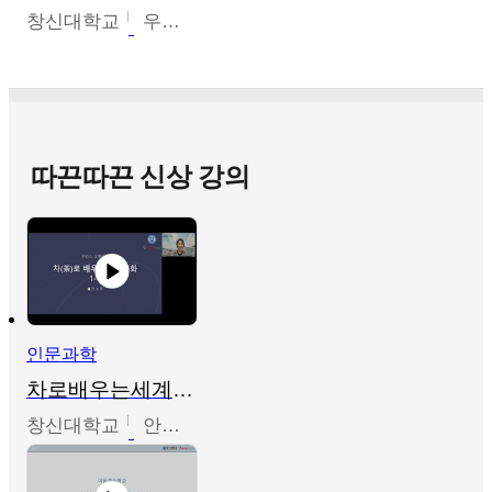
창신대학교
우미옥,오윤경,박선이
따끈따끈 신상 강의
인문과학
차로배우는세계문화
창신대학교
안소영