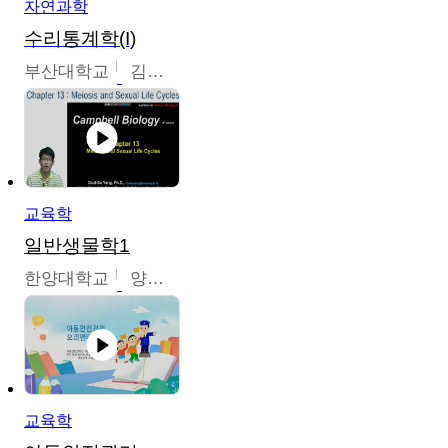
자연과학
수리통계학(I)
부산대학교
김충락
교육학
일반생물학1
한양대학교
양철수
교육학