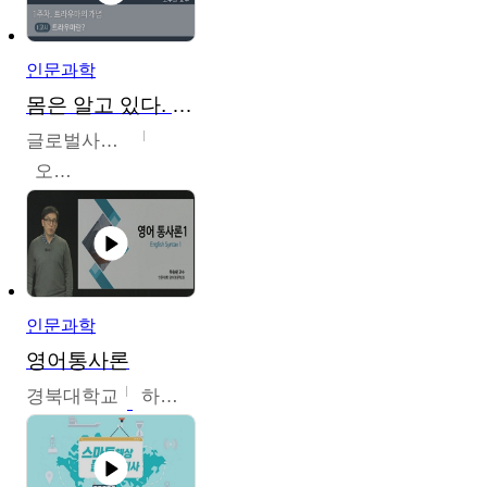
인문과학
몸은 알고 있다. 트라우마의 흔적
글로벌사이버대학교
오주원
인문과학
영어통사론
경북대학교
하승완