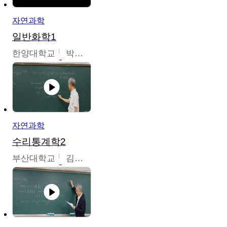
자연과학
일반화학1
한양대학교
박경호
자연과학
수리통계학2
부산대학교
김충락