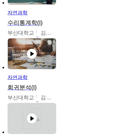
자연과학
수리통계학(I)
부산대학교
김충락
자연과학
회귀분석(I)
부산대학교
김충락