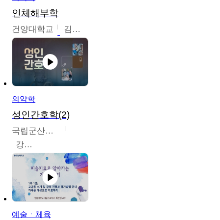
인체해부학
건양대학교
김철태
의약학
성인간호학(2)
국립군산대학교
강경아
예술ㆍ체육