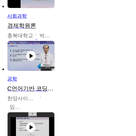
사회과학
경제학원론
충북대학교
박철호
공학
C언어기반 코딩교육
한양사이버대학교
임동균