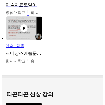
미술치료로알아가는가족이야기
영남대학교
최선남
예술ㆍ체육
르네상스예술문화사
한서대학교
홍창호
따끈따끈 신상 강의