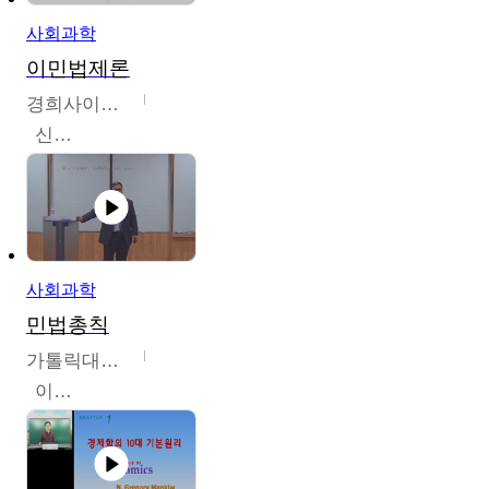
사회과학
이민법제론
경희사이버대학교
신광수
사회과학
민법총칙
가톨릭대학교
이홍민