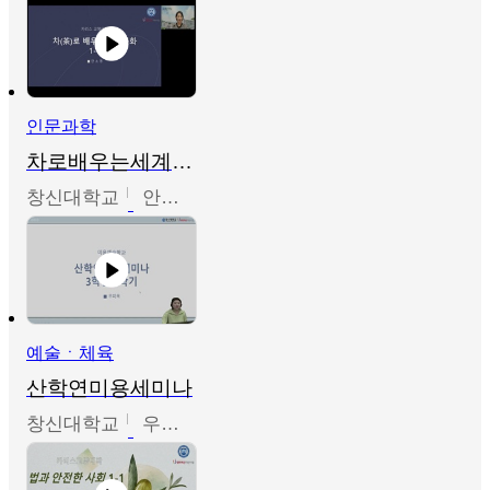
인문과학
차로배우는세계문화
창신대학교
안소영
예술ㆍ체육
산학연미용세미나
창신대학교
우미옥,오윤경,박선이