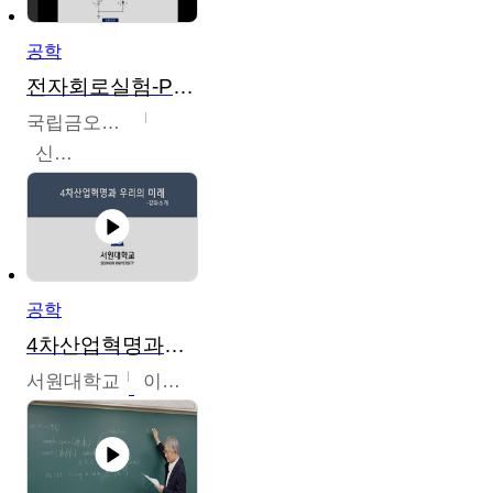
공학
전자회로실험-PSPICE 시뮬레이션
국립금오공과대학교
신경욱
공학
4차산업혁명과우리의미래
서원대학교
이병권