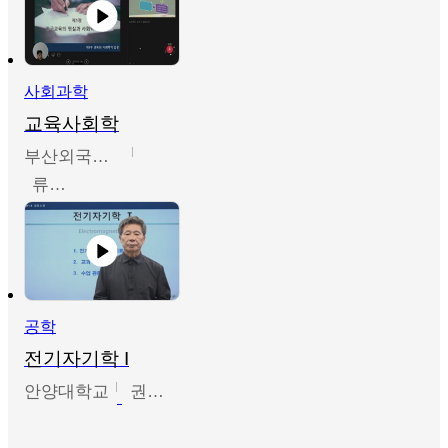
사회과학
교육사회학
부산외국어대학교
류영철
공학
전기자기학 I
안양대학교
권원현