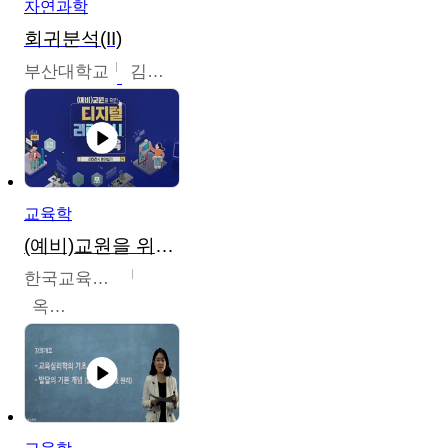
자연과학
회귀분석(II)
부산대학교
김충락
교육학
(예비)교원을 위한 디지털 리터러시 교육
한국교육학술정보원
옥현진