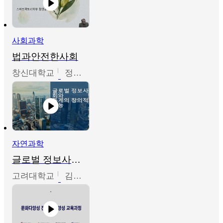
사회과학
법과안전한사회
창신대학교
정연균
자연과학
글로벌 정보사회와 통계의 창의적 기능
고려대학교
김희영