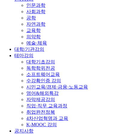
인문과학
사회과학
공학
자연과학
교육학
의약학
예술·체육
대학/기관강의
테마강의
대학기초강의
독학학위전공
소프트웨어교육
수강확인증 강의
시민교육/경제·금융·노동교육
영어&해외특강
자막제공강의
직업·직무 교육과정
취업완전정복
4차산업혁명과 교육
K-MOOC 강의
공지사항