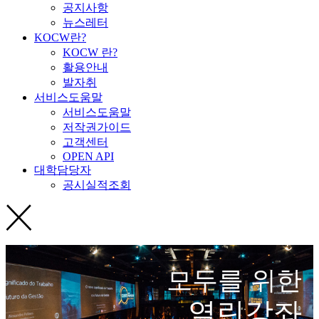
공지사항
뉴스레터
KOCW란?
KOCW 란?
활용안내
발자취
서비스도움말
서비스도움말
저작권가이드
고객센터
OPEN API
대학담당자
공시실적조회
모두를 위한
열린강좌