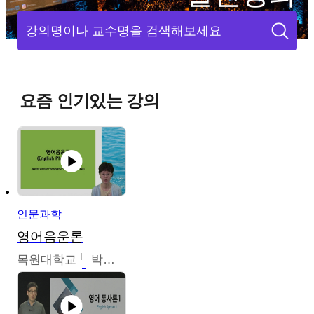
강의명이나 교수명을 검색해보세요
요즘 인기있는 강의
인문과학
영어음운론
목원대학교
박미숙