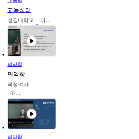
교육학
교육심리
성결대학교
이수경
의약학
면역학
덕성여자대학교
조효선
의약학