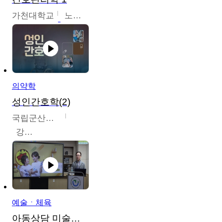
가천대학교
노원정
의약학
성인간호학(2)
국립군산대학교
강경아
예술ㆍ체육
아동상담 미술치료