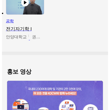
공학
전기자기학 I
안양대학교
권원현
홍보 영상