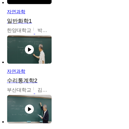
자연과학
일반화학1
한양대학교
박경호
자연과학
수리통계학2
부산대학교
김충락