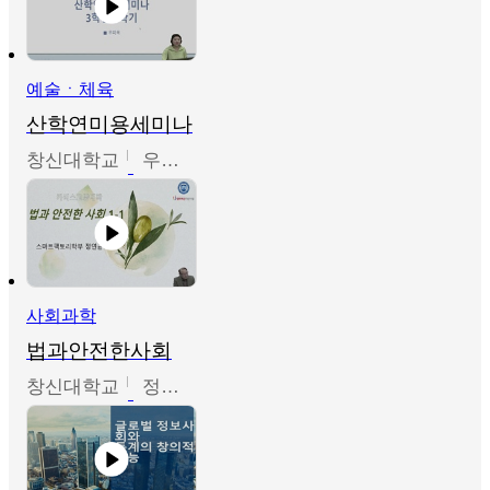
예술ㆍ체육
산학연미용세미나
창신대학교
우미옥,오윤경,박선이
사회과학
법과안전한사회
창신대학교
정연균