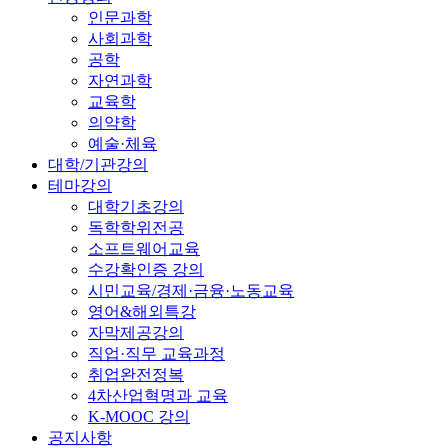
인문과학
사회과학
공학
자연과학
교육학
의약학
예술·체육
대학/기관강의
테마강의
대학기초강의
독학학위전공
소프트웨어교육
수강확인증 강의
시민교육/경제·금융·노동교육
영어&해외특강
자막제공강의
직업·직무 교육과정
취업완전정복
4차산업혁명과 교육
K-MOOC 강의
공지사항