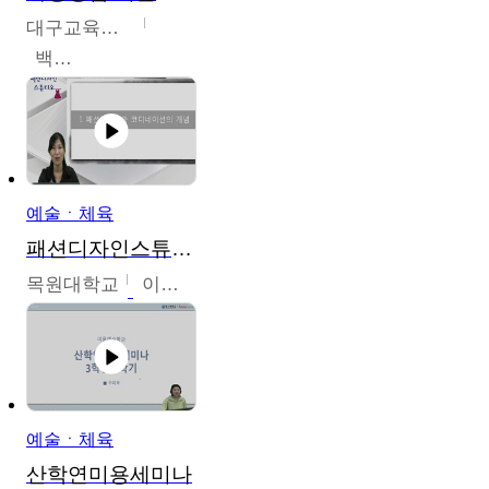
대구교육대학교
백중열
예술ㆍ체육
패션디자인스튜디오
목원대학교
이건희
예술ㆍ체육
산학연미용세미나