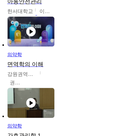
아동안전관리
한서대학교
이태연
의약학
면역학의 이해
강원권역센터
권보인
의약학
간호관리학 1