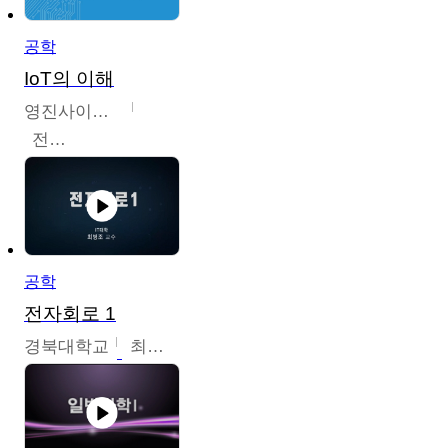
공학
IoT의 이해
영진사이버대학교
전병현
공학
전자회로 1
경북대학교
최병조