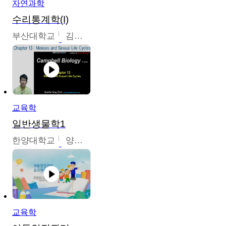
자연과학
수리통계학(I)
부산대학교
김충락
교육학
일반생물학1
한양대학교
양철수
교육학