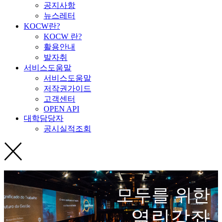
공지사항
뉴스레터
KOCW란?
KOCW 란?
활용안내
발자취
서비스도움말
서비스도움말
저작권가이드
고객센터
OPEN API
대학담당자
공시실적조회
모두를 위한
열린강좌