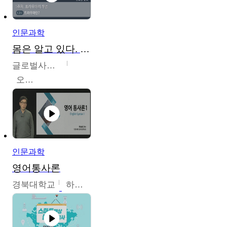
인문과학
몸은 알고 있다. 트라우마의 흔적
글로벌사이버대학교
오주원
인문과학
영어통사론
경북대학교
하승완