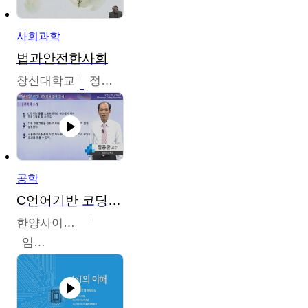
사회과학
법과안전한사회
창신대학교
정연균
공학
C언어기반 코딩교육
한양사이버대학교
임동균