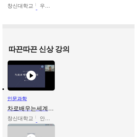
창신대학교
우미옥,오윤경,박선이
따끈따끈 신상 강의
인문과학
차로배우는세계문화
창신대학교
안소영