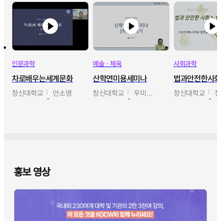
인문과학
예술ㆍ체육
사회과학
차로배우는세계문화
산학연미용세미나
법과안전한사
창신대학교
안소영
창신대학교
우미옥,오윤경,박선이
창신대학교
홍보 영상