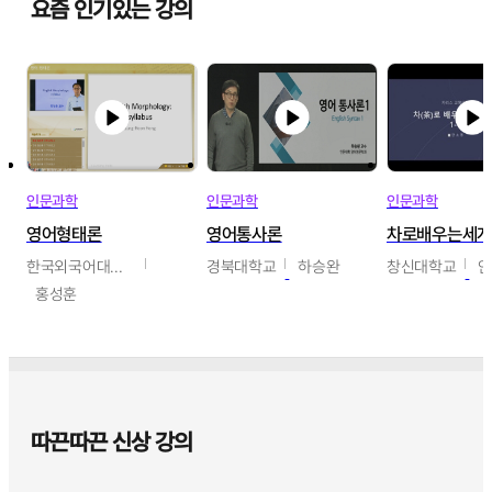
요즘 인기있는 강의
인문과학
인문과학
인문과학
영어형태론
영어통사론
차로배우는세
한국외국어대학교
경북대학교
하승완
창신대학교
홍성훈
따끈따끈 신상 강의