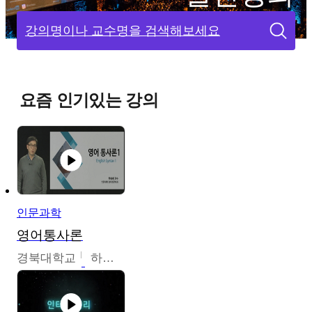
강의명이나 교수명을 검색해보세요
요즘 인기있는 강의
인문과학
영어통사론
경북대학교
하승완