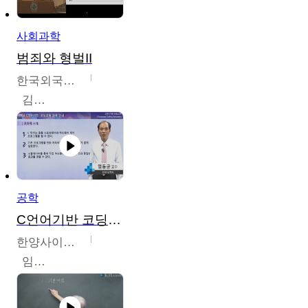
사회과학
범죄와 형벌II
한국외국어대학교
김현수
공학
C언어기반 코딩교육
한양사이버대학교
임동균