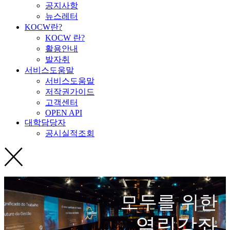
공지사항
뉴스레터
KOCW란?
KOCW 란?
활용안내
발자취
서비스도움말
서비스도움말
저작권가이드
고객센터
OPEN API
대학담당자
공시실적조회
모두를 위한
열린강좌