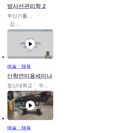
방사선관리학 2
부산가톨릭대학교
강연희
예술ㆍ체육
산학연미용세미나
창신대학교
우미옥,오윤경,박선이
예술ㆍ체육