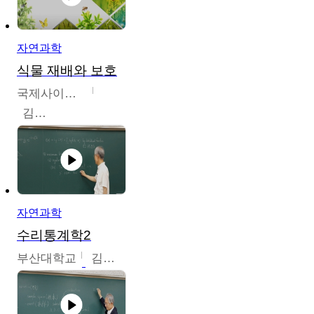
자연과학
식물 재배와 보호
국제사이버대학교
김완수
자연과학
수리통계학2
부산대학교
김충락