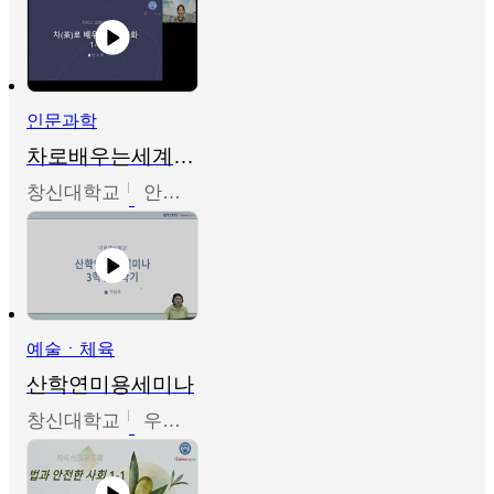
인문과학
차로배우는세계문화
창신대학교
안소영
예술ㆍ체육
산학연미용세미나
창신대학교
우미옥,오윤경,박선이