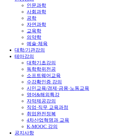
인문과학
사회과학
공학
자연과학
교육학
의약학
예술·체육
대학/기관강의
테마강의
대학기초강의
독학학위전공
소프트웨어교육
수강확인증 강의
시민교육/경제·금융·노동교육
영어&해외특강
자막제공강의
직업·직무 교육과정
취업완전정복
4차산업혁명과 교육
K-MOOC 강의
공지사항