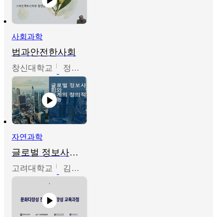
사회과학
법과안전한사회
창신대학교
정연균
자연과학
글로벌 정보사회와 통계의 창의적 기능
고려대학교
김희영