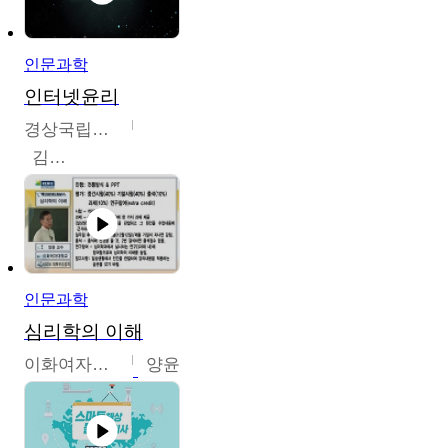
인문과학
인터넷윤리
경상국립대학교
김대군
인문과학
심리학의 이해
이화여자대학교
양윤