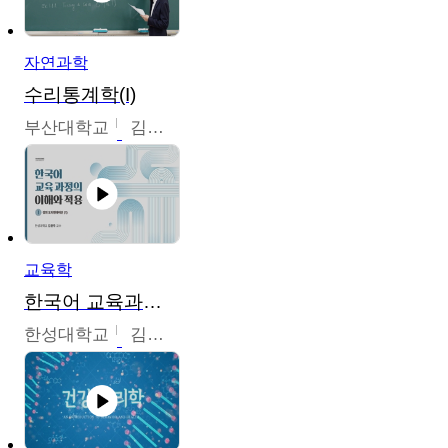
자연과학
수리통계학(I)
부산대학교
김충락
교육학
한국어 교육과정의 이해와 적용
한성대학교
김윤주