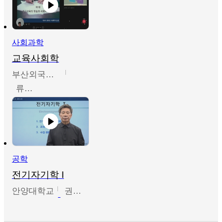
사회과학
교육사회학
부산외국어대학교
류영철
공학
전기자기학 I
안양대학교
권원현