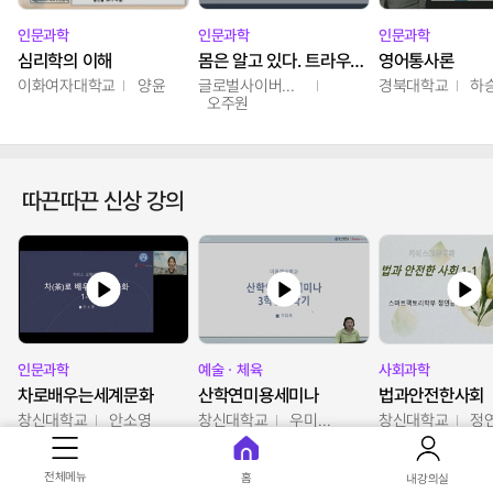
인문과학
인문과학
인문과학
심리학의 이해
몸은 알고 있다. 트라우마의 흔적
영어통사론
이화여자대학교
양윤
글로벌사이버대학교
경북대학교
하
오주원
따끈따끈 신상 강의
인문과학
예술ㆍ체육
사회과학
차로배우는세계문화
산학연미용세미나
법과안전한사회
창신대학교
안소영
창신대학교
우미옥,오윤경,박선이
창신대학교
정
전체메뉴
홈
내강의실