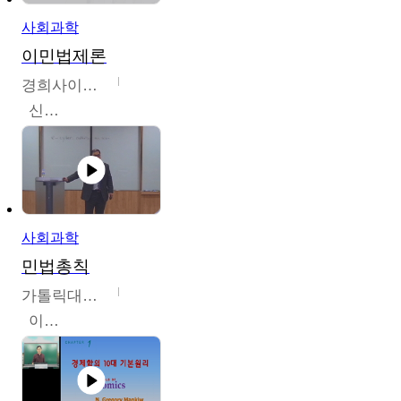
사회과학
이민법제론
경희사이버대학교
신광수
사회과학
민법총칙
가톨릭대학교
이홍민