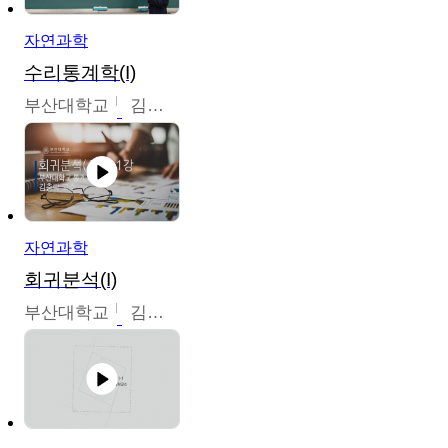
자연과학
수리통계학(I)
부산대학교
김충락
자연과학
회귀분석(I)
부산대학교
김충락