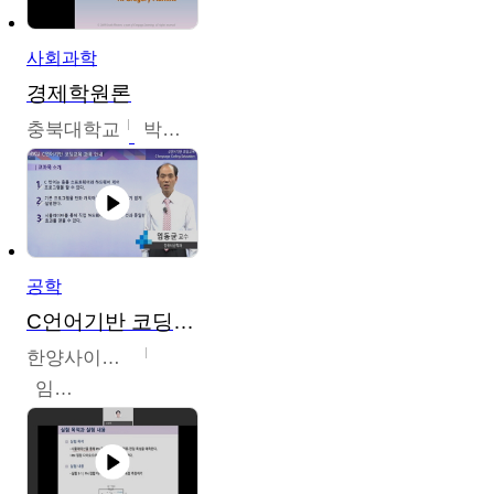
사회과학
경제학원론
충북대학교
박철호
공학
C언어기반 코딩교육
한양사이버대학교
임동균