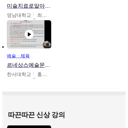
미술치료로알아가는가족이야기
영남대학교
최선남
예술ㆍ체육
르네상스예술문화사
한서대학교
홍창호
따끈따끈 신상 강의