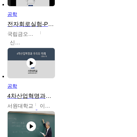
공학
전자회로실험-PSPICE 시뮬레이션
국립금오공과대학교
신경욱
공학
4차산업혁명과우리의미래
서원대학교
이병권