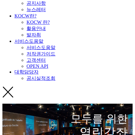
공지사항
뉴스레터
KOCW란?
KOCW 란?
활용안내
발자취
서비스도움말
서비스도움말
저작권가이드
고객센터
OPEN API
대학담당자
공시실적조회
모두를 위한
열린강좌