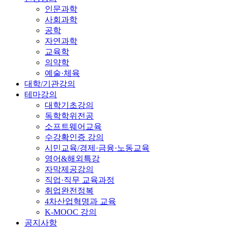
인문과학
사회과학
공학
자연과학
교육학
의약학
예술·체육
대학/기관강의
테마강의
대학기초강의
독학학위전공
소프트웨어교육
수강확인증 강의
시민교육/경제·금융·노동교육
영어&해외특강
자막제공강의
직업·직무 교육과정
취업완전정복
4차산업혁명과 교육
K-MOOC 강의
공지사항