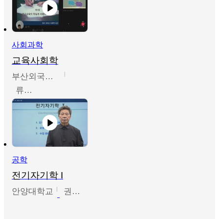
사회과학
교육사회학
부산외국어대학교
류영철
공학
전기자기학 I
안양대학교
권원현