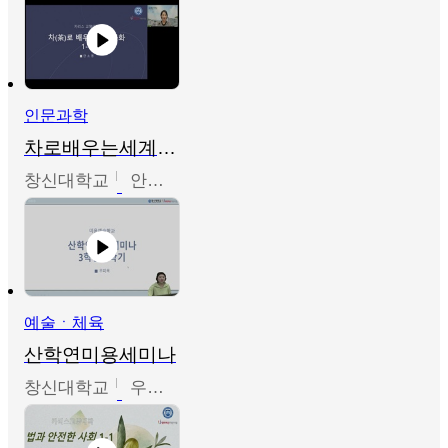
인문과학
차로배우는세계문화
창신대학교
안소영
예술ㆍ체육
산학연미용세미나
창신대학교
우미옥,오윤경,박선이