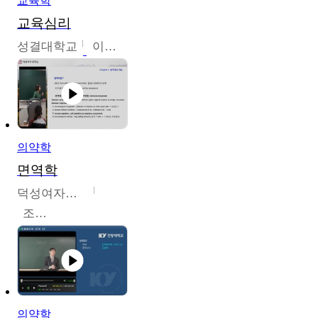
교육학
교육심리
성결대학교
이수경
의약학
면역학
덕성여자대학교
조효선
의약학