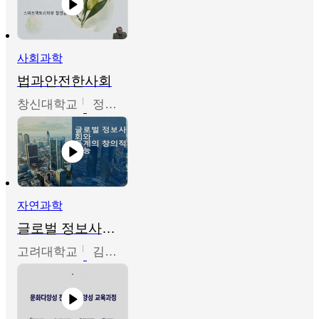
사회과학
법과안전한사회
창신대학교
정연균
자연과학
글로벌 정보사회와 통계의 창의적 기능
고려대학교
김희영