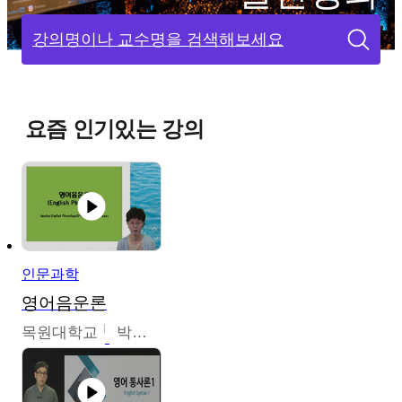
강의명이나 교수명을 검색해보세요
요즘 인기있는 강의
인문과학
영어음운론
목원대학교
박미숙