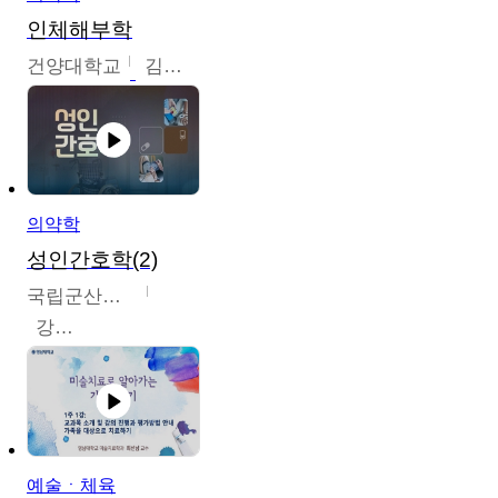
인체해부학
건양대학교
김철태
의약학
성인간호학(2)
국립군산대학교
강경아
예술ㆍ체육