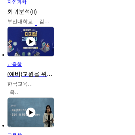
자연과학
회귀분석(II)
부산대학교
김충락
교육학
(예비)교원을 위한 디지털 리터러시 교육
한국교육학술정보원
옥현진