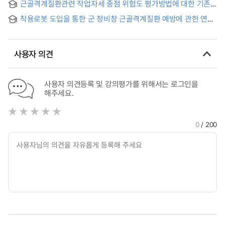
근골격계질환관련 작업자세 중점 위험도 평가방법에 대한 기존
work-related musculoskeletal load work
Checklist와의 비교 평가에 대한 연구
착용로봇 도입을 통한 군 정비창 근골격계질환 예방에 관한 연구
= Study on the Prevention of Musculoskeletal Disoders in
Military Maintenance Depot by Adopting Wearing Robot
사용자 의견
사용자 의견등록 및 강의평가를 위해서는 로그인을
해주세요.
0
/ 200