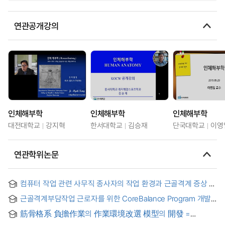
연관공개강의
인체해부학
인체해부학
인체해부학
대전대학교
강지혁
한서대학교
김승재
단국대학교
이영
연관학위논문
컴퓨터 작업 관련 사무직 종사자의 작업 환경과 근골격계 증상 =
Computer-related working environments and
근골격계부담작업 근로자를 위한 CoreBalance Program 개발
musculoskeletal symptoms in the white collar workers
및 효과 : IMB 모델을 기반으로
筋骨格系 負擔作業의 作業環境改選 模型의 開發 =
Development of a model to improve work environment for