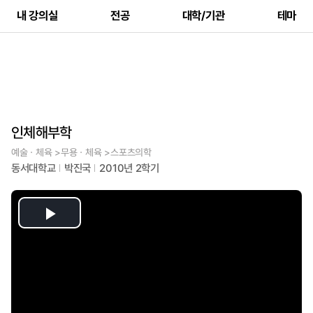
내 강의실
전공
대학/기관
테마
인체해부학
예술ㆍ체육 >무용ㆍ체육 >스포츠의학
동서대학교
박진국
2010년 2학기
Play
Video