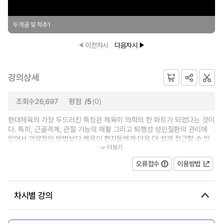
두개골 및 척추1
이전차시
다음차시
강의상세
조회수26,697
평점
/5
(0)
현대체육의 가장 두드러진 특징은 체육이 의학의 한 파트가 되었다는 것이
다. 특히, 근골격계, 관절 기능의 재활 그리고 퇴행성 성인질환의 관리에
있어서 의료적인 방법보다 체육이 환자들에게 더욱 더 쉽게 접근할 수 있
더보기
습니다. 그래서 인체 해부학은 체육...
오류접수
이용방법
차시별 강의