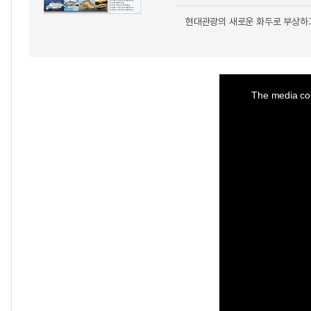
현대관광의 새로운 화두로 부상하
This
is
a
The media cou
modal
window.