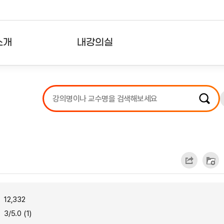
소개
내강의실
?
강의리스트
수강확인증강의
사용자의견
내강의클립
12,332
3/5.0 (1)