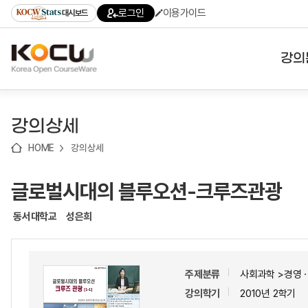
로
로
로
바
로그인
이용가이드
대시보드
가
가
가
로
기
기
기
가
(skip
기
to
강의
content)
대학
강의상세
기관
HOME
강의상세
전공
글로벌시대의 블루오션-크루즈관광
테마
동서대학교
성은희
주제분류
사회과학 >경영
강의학기
2010년 2학기