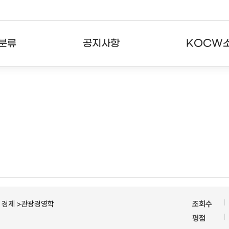
분류
공지사항
KOCW
강의
공지사항
KOCW란
강의
뉴스레터
활용안내
분야
주요통계현황
발자취
강의
서비스도움말
고객센터
ㆍ경제 >관광경영학
조회수
평점