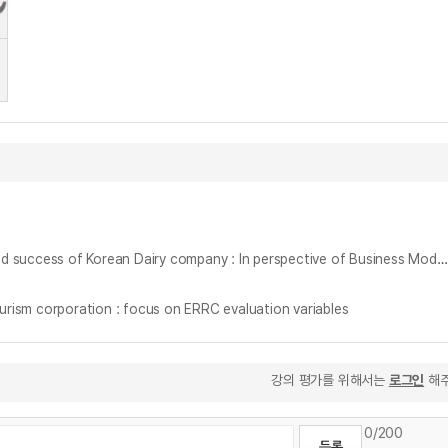
한국 유가공 업체의 턴 어라운드 성공 사례 분석 : 비지니스 모델 캔버스 분석과 블루오션 전략 시프트 이론을 중심으로 = Case Study on the Turnaround success of Korean Dairy company : In perspective of Business Model Canvas Analysis and Blue Ocean Strategy Shift theory
orporation : focus on ERRC evaluation variables
강의 평가를 위해서는
로그인
해주
0
/200